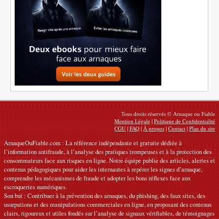
Tous droits réservés © Arnaque ou Fiable
Mention Légale
|
Politique de Confidentialité
CGU
|
FAQ
|
À propos
|
Contact
|
Plan du site
ArnaqueOuFiable.com : La référence indépendante et gratuite dédiée à
l’information antifraude, à l’analyse des pratiques trompeuses et à la protection des
consommateurs face aux risques en ligne. Notre équipe publie des articles, alertes et
contenus pédagogiques pour aider les internautes à repérer les signes d’arnaque,
comprendre les mécanismes de fraude et adopter les bons réflexes face aux
escroqueries numériques.
Son but : Contribuer à la prévention des arnaques, du phishing, des faux sites, des
usurpations et des manipulations commerciales en ligne, en proposant des contenus
clairs, rigoureux et utiles fondés sur l’analyse de signaux vérifiables, de témoignages