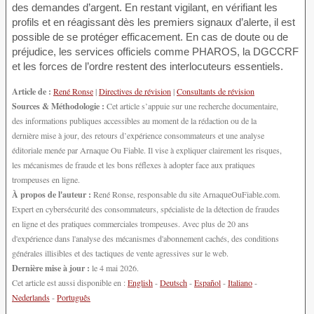
des demandes d’argent. En restant vigilant, en vérifiant les
profils et en réagissant dès les premiers signaux d’alerte, il est
possible de se protéger efficacement. En cas de doute ou de
préjudice, les services officiels comme PHAROS, la DGCCRF
et les forces de l’ordre restent des interlocuteurs essentiels.
Article de :
René Ronse
|
Directives de révision
|
Consultants de révision
Sources & Méthodologie :
Cet article s’appuie sur une recherche documentaire,
des informations publiques accessibles au moment de la rédaction ou de la
dernière mise à jour, des retours d’expérience consommateurs et une analyse
éditoriale menée par Arnaque Ou Fiable. Il vise à expliquer clairement les risques,
les mécanismes de fraude et les bons réflexes à adopter face aux pratiques
trompeuses en ligne.
À propos de l'auteur :
René Ronse, responsable du site ArnaqueOuFiable.com.
Expert en cybersécurité des consommateurs, spécialiste de la détection de fraudes
en ligne et des pratiques commerciales trompeuses. Avec plus de 20 ans
d'expérience dans l'analyse des mécanismes d'abonnement cachés, des conditions
générales illisibles et des tactiques de vente agressives sur le web.
Dernière mise à jour :
le 4 mai 2026.
Cet article est aussi disponible en :
English
-
Deutsch
-
Español
-
Italiano
-
Nederlands
-
Português