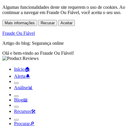
Algumas funcionalidades deste site requerem o uso de cookies. Ao
continuar a navegar em Fraude Ou Fiável, você aceita o seu uso.
Mais informações
Recusar
Aceitar
Fraude Ou Fiável
Artigo do blog: Segurança online
Olá e bem-vindo ao Fraude Ou Fiável!
Início
🏠︎
Alerta
🔔︎
Análise
📊︎
Blog
📖︎
Recursos
🛠︎
Procurar
🔎︎