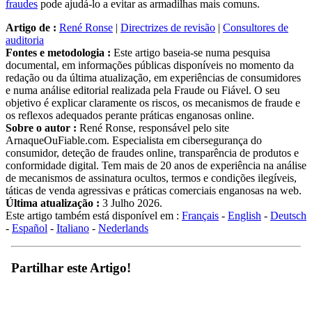
fraudes
pode ajudá-lo a evitar as armadilhas mais comuns.
Artigo de :
René Ronse
|
Directrizes de revisão
|
Consultores de
auditoria
Fontes e metodologia :
Este artigo baseia-se numa pesquisa
documental, em informações públicas disponíveis no momento da
redação ou da última atualização, em experiências de consumidores
e numa análise editorial realizada pela Fraude ou Fiável. O seu
objetivo é explicar claramente os riscos, os mecanismos de fraude e
os reflexos adequados perante práticas enganosas online.
Sobre o autor :
René Ronse, responsável pelo site
ArnaqueOuFiable.com. Especialista em cibersegurança do
consumidor, deteção de fraudes online, transparência de produtos e
conformidade digital. Tem mais de 20 anos de experiência na análise
de mecanismos de assinatura ocultos, termos e condições ilegíveis,
táticas de venda agressivas e práticas comerciais enganosas na web.
Última atualização :
3 Julho 2026.
Este artigo também está disponível em :
Français
-
English
-
Deutsch
-
Español
-
Italiano
-
Nederlands
Partilhar este Artigo!