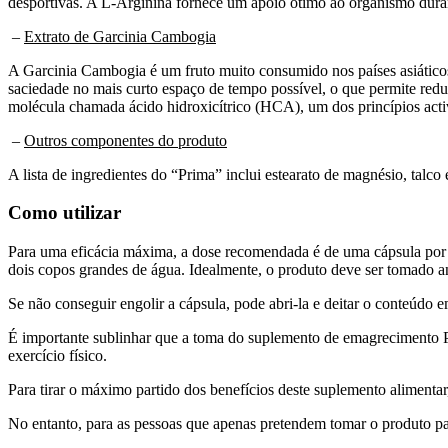
desportivas. A L-Arginina fornece um apoio ótimo ao organismo duran
–
Extrato de Garcinia Cambogia
A Garcinia Cambogia é um fruto muito consumido nos países asiáticos 
saciedade no mais curto espaço de tempo possível, o que permite reduz
molécula chamada ácido hidroxicítrico (HCA), um dos princípios activ
–
Outros componentes do produto
A lista de ingredientes do “Prima” inclui estearato de magnésio, talco 
Como utilizar
Para uma eficácia máxima, a dose recomendada é de uma cápsula por d
dois copos grandes de água. Idealmente, o produto deve ser tomado an
Se não conseguir engolir a cápsula, pode abri-la e deitar o conteúdo
É importante sublinhar que a toma do suplemento de emagrecimento Pr
exercício físico.
Para tirar o máximo partido dos benefícios deste suplemento aliment
No entanto, para as pessoas que apenas pretendem tomar o produto par