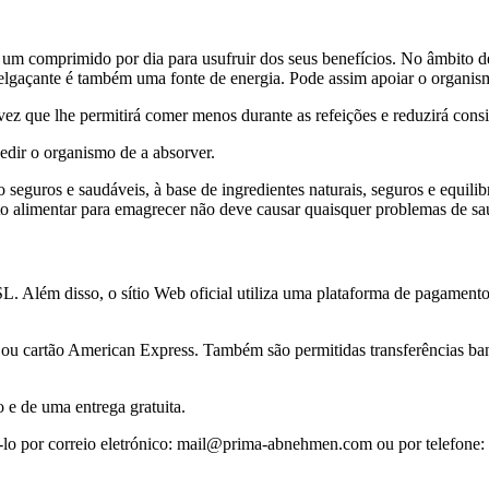
lir um comprimido por dia para usufruir dos seus benefícios. No âmbit
elgaçante é também uma fonte de energia. Pode assim apoiar o organismo
vez que lhe permitirá comer menos durante as refeições e reduzirá cons
dir o organismo de a absorver.
guros e saudáveis, à base de ingredientes naturais, seguros e equilib
to alimentar para emagrecer não deve causar quaisquer problemas de sa
L. Além disso, o sítio Web oficial utiliza uma plataforma de pagament
a ou cartão American Express. Também são permitidas transferências ba
e de uma entrega gratuita.
á-lo por correio eletrónico: mail@prima-abnehmen.com ou por telefone