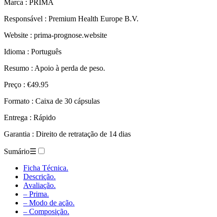
Marca : PRIMA
Responsável : Premium Health Europe B.V.
Website : prima-prognose.website
Idioma : Português
Resumo : Apoio à perda de peso.
Preço : €49.95
Formato : Caixa de 30 cápsulas
Entrega : Rápido
Garantia : Direito de retratação de 14 dias
Sumário
☰
Ficha Técnica.
Descrição.
Avaliação.
– Prima.
– Modo de ação.
– Composição.