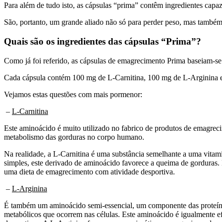
Para além de tudo isto, as cápsulas “prima” contêm ingredientes capa
São, portanto, um grande aliado não só para perder peso, mas também
Quais são os ingredientes das cápsulas “Prima”?
Como já foi referido, as cápsulas de emagrecimento Prima baseiam-se e
Cada cápsula contém 100 mg de L-Carnitina, 100 mg de L-Arginina e
Vejamos estas questões com mais pormenor:
–
L-Carnitina
Este aminoácido é muito utilizado no fabrico de produtos de emagrec
metabolismo das gorduras no corpo humano.
Na realidade, a L-Carnitina é uma substância semelhante a uma vitami
simples, este derivado de aminoácido favorece a queima de gorduras.
uma dieta de emagrecimento com atividade desportiva.
–
L-Arginina
É também um aminoácido semi-essencial, um componente das proteínas
metabólicos que ocorrem nas células. Este aminoácido é igualmente ef