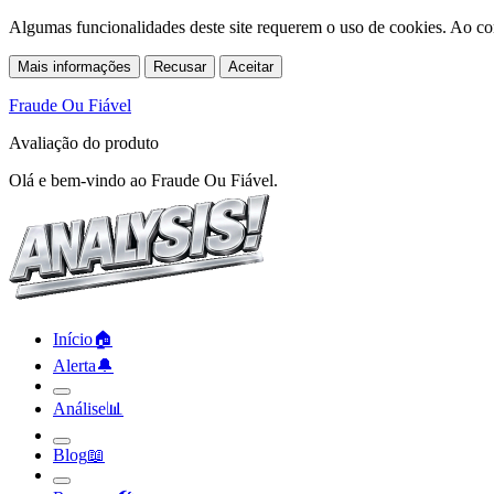
Algumas funcionalidades deste site requerem o uso de cookies. Ao co
Mais informações
Recusar
Aceitar
Fraude Ou Fiável
Avaliação do produto
Olá e bem-vindo ao Fraude Ou Fiável.
Início
🏠︎
Alerta
🔔︎
Análise
📊︎
Blog
📖︎