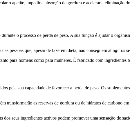
rolar o apetite, impedir a absorção de gordura e acelerar a eliminação d
urante o processo de perda de peso. A sua função é ajudar o organismo
 das pessoas que, apesar de fazerem dieta, não conseguem atingir os se
nto para homens como para mulheres. É fabricado com ingredientes biol
hidos pela sua capacidade de favorecer a perda de peso. Os suplemento
têm transformarão as reservas de gordura ou de hidratos de carbono em 
uns dos seus ingredientes activos podem promover uma sensação de sac