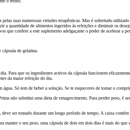
te o treino.
pelas suas numerosas virtudes terapêuticas. Mas é sobretudo utilizado 
ir a quantidade de alimentos ingeridos às refeições e diminuir os desej
os que confere a este suplemento adelgaçante o poder de acelerar a pe
e cápsula de gelatina.
ia. Para que os ingredientes activos da cápsula funcionem eficazmente
tes da maior refeição do dia.
 em água. Só tem de beber a solução. Se te esqueceres de tomar o comp
ima não substitui uma dieta de emagrecimento. Para perder peso, é sem
ar, deve ser tomado durante um longo período de tempo. A caixa contém
a manter o seu peso, uma cápsula de dois em dois dias é mais do que s