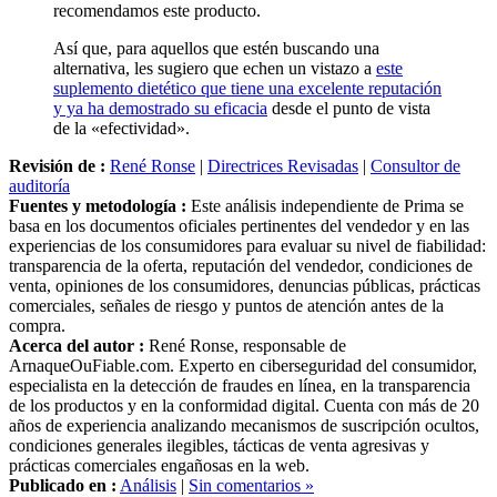
Así que, para aquellos que estén buscando una
alternativa, les sugiero que echen un vistazo a
este
suplemento dietético que tiene una excelente reputación
y ya ha demostrado su eficacia
desde el punto de vista
de la «efectividad».
Revisión de :
René Ronse
|
Directrices Revisadas
|
Consultor de
auditoría
Fuentes y metodología :
Este análisis independiente de Prima se
basa en los documentos oficiales pertinentes del vendedor y en las
experiencias de los consumidores para evaluar su nivel de fiabilidad:
transparencia de la oferta, reputación del vendedor, condiciones de
venta, opiniones de los consumidores, denuncias públicas, prácticas
comerciales, señales de riesgo y puntos de atención antes de la
compra.
Acerca del autor :
René Ronse, responsable de
ArnaqueOuFiable.com. Experto en ciberseguridad del consumidor,
especialista en la detección de fraudes en línea, en la transparencia
de los productos y en la conformidad digital. Cuenta con más de 20
años de experiencia analizando mecanismos de suscripción ocultos,
condiciones generales ilegibles, tácticas de venta agresivas y
prácticas comerciales engañosas en la web.
Publicado en :
Análisis
|
Sin comentarios »
Etiquetas :
complementos alimenticios
,
Dieta
,
dieta cetogénica
,