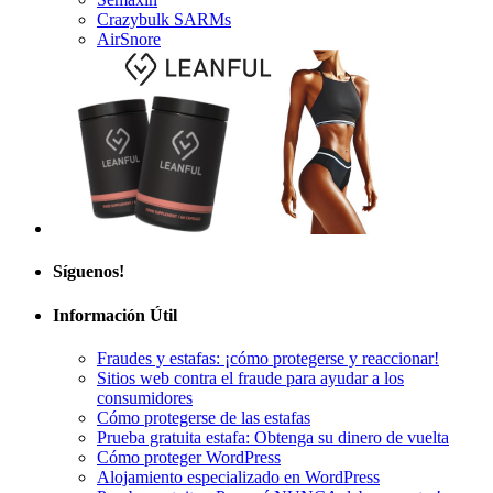
AirSnore
Síguenos!
Información Útil
Fraudes y estafas: ¡cómo protegerse y reaccionar!
Sitios web contra el fraude para ayudar a los
consumidores
Cómo protegerse de las estafas
Prueba gratuita estafa: Obtenga su dinero de vuelta
Cómo proteger WordPress
Alojamiento especializado en WordPress
Prueba gratuita: ¡Por qué NUNCA debes aceptar!