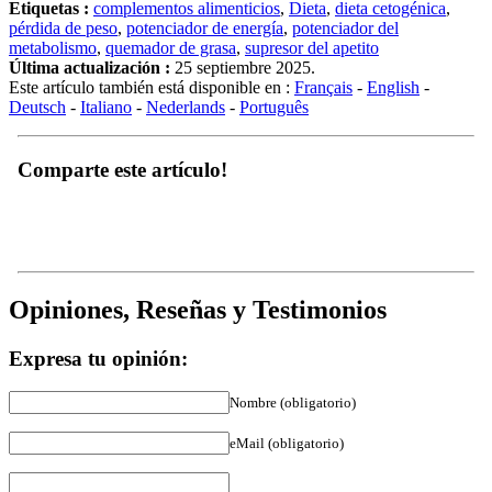
pérdida de peso
,
potenciador de energía
,
potenciador del
metabolismo
,
quemador de grasa
,
supresor del apetito
Última actualización :
25 septiembre 2025.
Este artículo también está disponible en :
Français
-
English
-
Deutsch
-
Italiano
-
Nederlands
-
Português
Comparte este artículo!
Opiniones, Reseñas y Testimonios
Expresa tu opinión:
Nombre (obligatorio)
eMail (obligatorio)