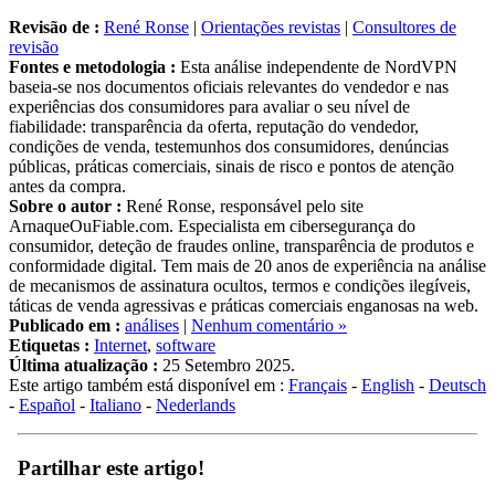
Revisão de :
René Ronse
|
Orientações revistas
|
Consultores de
revisão
Fontes e metodologia :
Esta análise independente de NordVPN
baseia-se nos documentos oficiais relevantes do vendedor e nas
experiências dos consumidores para avaliar o seu nível de
fiabilidade: transparência da oferta, reputação do vendedor,
condições de venda, testemunhos dos consumidores, denúncias
públicas, práticas comerciais, sinais de risco e pontos de atenção
antes da compra.
Sobre o autor :
René Ronse, responsável pelo site
ArnaqueOuFiable.com. Especialista em cibersegurança do
consumidor, deteção de fraudes online, transparência de produtos e
conformidade digital. Tem mais de 20 anos de experiência na análise
de mecanismos de assinatura ocultos, termos e condições ilegíveis,
táticas de venda agressivas e práticas comerciais enganosas na web.
Publicado em :
análises
|
Nenhum comentário »
Etiquetas :
Internet
,
software
Última atualização :
25 Setembro 2025.
Este artigo também está disponível em :
Français
-
English
-
Deutsch
-
Español
-
Italiano
-
Nederlands
Partilhar este artigo!