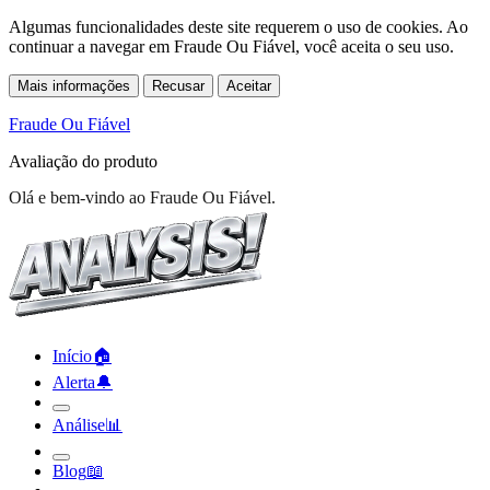
Algumas funcionalidades deste site requerem o uso de cookies. Ao
continuar a navegar em Fraude Ou Fiável, você aceita o seu uso.
Mais informações
Recusar
Aceitar
Fraude Ou Fiável
Avaliação do produto
Olá e bem-vindo ao Fraude Ou Fiável.
Início
🏠︎
Alerta
🔔︎
Análise
📊︎
Blog
📖︎