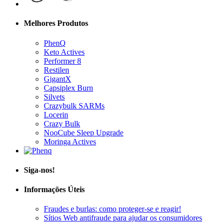
Melhores Produtos
PhenQ
Keto Actives
Performer 8
Restilen
GigantX
Capsiplex Burn
Silvets
Crazybulk SARMs
Locerin
Crazy Bulk
NooCube Sleep Upgrade
Moringa Actives
Siga-nos!
Informações Úteis
Fraudes e burlas: como proteger-se e reagir!
Sítios Web antifraude para ajudar os consumidores