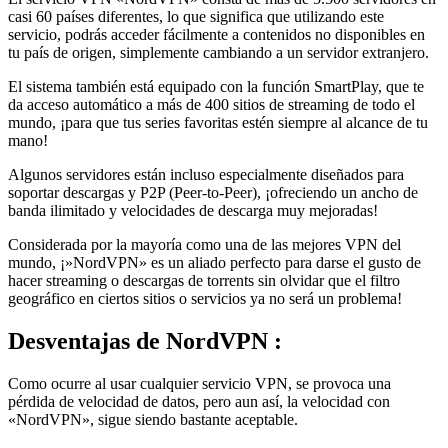
servicio, podrás acceder fácilmente a contenidos no disponibles en
tu país de origen, simplemente cambiando a un servidor extranjero.
El sistema también está equipado con la función SmartPlay, que te
da acceso automático a más de 400 sitios de streaming de todo el
mundo, ¡para que tus series favoritas estén siempre al alcance de tu
mano!
Algunos servidores están incluso especialmente diseñados para
soportar descargas y P2P (Peer-to-Peer), ¡ofreciendo un ancho de
banda ilimitado y velocidades de descarga muy mejoradas!
Considerada por la mayoría como una de las mejores VPN del
mundo, ¡»NordVPN» es un aliado perfecto para darse el gusto de
hacer streaming o descargas de torrents sin olvidar que el filtro
geográfico en ciertos sitios o servicios ya no será un problema!
Desventajas
de NordVPN :
Como ocurre al usar cualquier servicio VPN, se provoca una
pérdida de velocidad de datos, pero aun así, la velocidad con
«NordVPN», sigue siendo bastante aceptable.
El precio de esta VPN es bastante alto, pero es posible elegir entre la