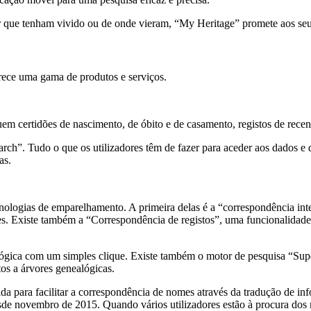
er que tenham vivido ou de onde vieram, “My Heritage” promete aos seu
ece uma gama de produtos e serviços.
uem certidões de nascimento, de óbito e de casamento, registos de rece
h”. Tudo o que os utilizadores têm de fazer para aceder aos dados e d
as.
nologias de emparelhamento. A primeira delas é a “correspondência intel
ores. Existe também a “Correspondência de registos”, uma funcionalida
lógica com um simples clique. Existe também o motor de pesquisa “Super
os a árvores genealógicas.
a para facilitar a correspondência de nomes através da tradução de info
sde novembro de 2015. Quando vários utilizadores estão à procura dos 