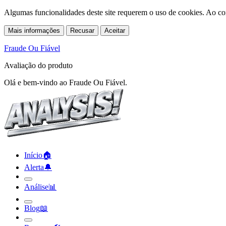
Algumas funcionalidades deste site requerem o uso de cookies. Ao co
Mais informações
Recusar
Aceitar
Fraude Ou Fiável
Avaliação do produto
Olá e bem-vindo ao Fraude Ou Fiável.
Início
🏠︎
Alerta
🔔︎
Análise
📊︎
Blog
📖︎