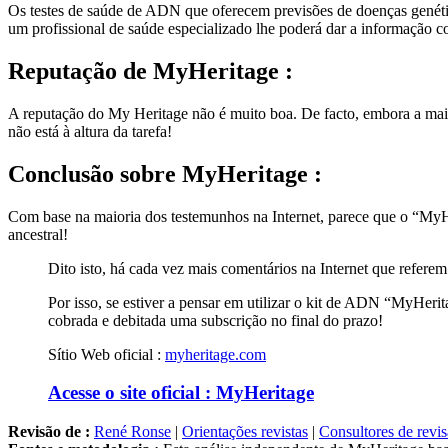
Os testes de saúde de ADN que oferecem previsões de doenças genétic
um profissional de saúde especializado lhe poderá dar a informação co
Reputação
de MyHeritage :
A reputação do My Heritage não é muito boa. De facto, embora a maior
não está à altura da tarefa!
Conclusão
sobre MyHeritage :
Com base na maioria dos testemunhos na Internet, parece que o “MyHer
ancestral!
Dito isto, há cada vez mais comentários na Internet que refer
Por isso, se estiver a pensar em utilizar o kit de ADN “MyHerita
cobrada e debitada uma subscrição no final do prazo!
Sítio Web oficial :
myheritage.com
Acesse o site oficial : MyHeritage
Revisão de :
René Ronse
|
Orientações revistas
|
Consultores de revi