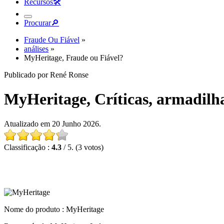
Recursos
🛠︎
Procurar
🔎︎
Fraude Ou Fiável
»
análises
»
MyHeritage, Fraude ou Fiável?
Publicado por René Ronse
MyHeritage, Críticas, armadilha
Atualizado em 20 Junho 2026.
Classificação :
4.3
/ 5. (3 votos)
Nome do produto :
MyHeritage