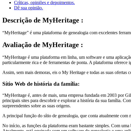
Críticas, opiniões e depoimentos.
Dê sua opinião.
Descrição
de MyHeritage :
“MyHeritage” é uma plataforma de genealogia com excelentes ferrament
Avaliação
de MyHeritage :
“MyHeritage é uma plataforma em linha, um software e uma aplicação
particularmente rica e de ferramentas de ponta. A plataforma oferece 
Assim, sem mais demoras, eis o My Heritage e todas as suas ofertas
Sítio Web de história da família:
“MyHeritage é, antes de mais, uma empresa fundada em 2003 por Gilad
principais sites para descobrir e explorar a história da sua família. 
surpreendentes sobre as suas origens.
A principal função do sítio de genealogia, que conta atualmente com mi
No início, as funções da plataforma eram bastante simples. Com uma 
Atualmente, está equipada com um software de genealogia e uma aplic