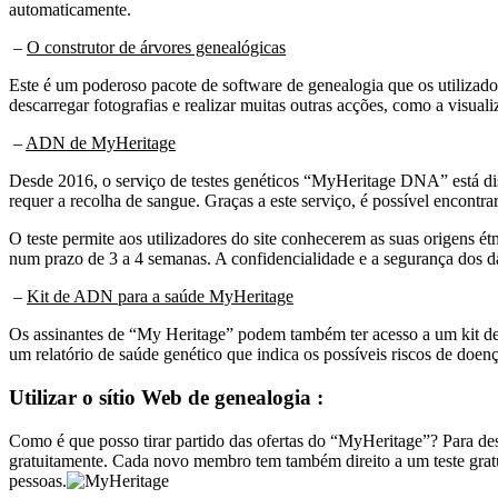
automaticamente.
–
O construtor de árvores genealógicas
Este é um poderoso pacote de software de genealogia que os utilizad
descarregar fotografias e realizar muitas outras acções, como a visual
–
ADN de MyHeritage
Desde 2016, o serviço de testes genéticos “MyHeritage DNA” está disp
requer a recolha de sangue. Graças a este serviço, é possível encontr
O teste permite aos utilizadores do site conhecerem as suas origens é
num prazo de 3 a 4 semanas. A confidencialidade e a segurança dos d
–
Kit de ADN para a saúde MyHeritage
Os assinantes de “My Heritage” podem também ter acesso a um kit de tes
um relatório de saúde genético que indica os possíveis riscos de doen
Utilizar o sítio Web de genealogia :
Como é que posso tirar partido das ofertas do “MyHeritage”? Para descob
gratuitamente. Cada novo membro tem também direito a um teste gratui
pessoas.