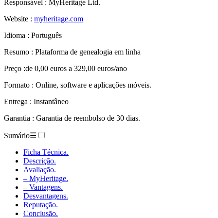
Responsável : MyHeritage Ltd.
Website :
myheritage.com
Idioma : Português
Resumo : Plataforma de genealogia em linha
Preço :de 0,00 euros a 329,00 euros/ano
Formato : Online, software e aplicações móveis.
Entrega : Instantâneo
Garantia : Garantia de reembolso de 30 dias.
Sumário
☰
Ficha Técnica.
Descrição.
Avaliação.
– MyHeritage.
– Vantagens.
Desvantagens.
Reputação.
Conclusão.