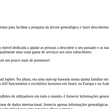
as para facilitar a pesquisa da árvore genealógica e fazer descobertas 
 móvel dedicada a ajudar as pessoas a descobrir o seu passado e as s
igualmente uma vasta gama de serviços aos seus subscritores.
 com um pouco mais de pormenor!
 Japhet. Na altura, era uma start-up baseada numa quinta familiar em 
Com 420 funcionários e escritórios luxuosos em Israel, na Europa e na Am
lhões de utilizadores em todo o mundo, é fornecer informações genealógi
base de dados internacional, fornecia apenas informações genealógicas
ação móvel para uma pesquisa eficaz e precisa.