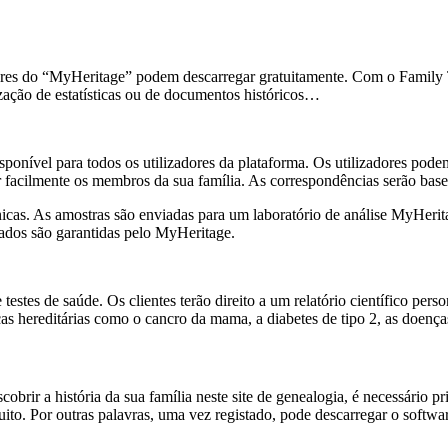
ores do “MyHeritage” podem descarregar gratuitamente. Com o Family Tr
ização de estatísticas ou de documentos históricos…
onível para todos os utilizadores da plataforma. Os utilizadores podem 
ar facilmente os membros da sua família. As correspondências serão base
tnicas. As amostras são enviadas para um laboratório de análise MyHerit
ados são garantidas pelo MyHeritage.
tes de saúde. Os clientes terão direito a um relatório científico perso
ças hereditárias como o cancro da mama, a diabetes de tipo 2, as doenç
rir a história da sua família neste site de genealogia, é necessário prim
to. Por outras palavras, uma vez registado, pode descarregar o softwa