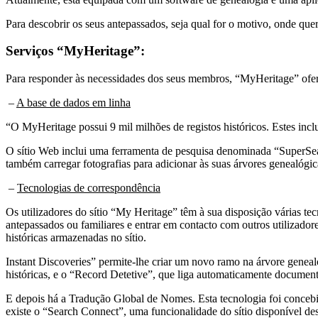
Para descobrir os seus antepassados, seja qual for o motivo, onde qu
Serviços “MyHeritage”:
Para responder às necessidades dos seus membros, “MyHeritage” ofer
–
A base de dados em linha
“O MyHeritage possui 9 mil milhões de registos históricos. Estes incl
O sítio Web inclui uma ferramenta de pesquisa denominada “SuperSearc
também carregar fotografias para adicionar às suas árvores genealógic
–
Tecnologias de correspondência
Os utilizadores do sítio “My Heritage” têm à sua disposição várias tec
antepassados ou familiares e entrar em contacto com outros utilizad
históricas armazenadas no sítio.
Instant Discoveries” permite-lhe criar um novo ramo na árvore genea
históricas, e o “Record Detetive”, que liga automaticamente document
E depois há a Tradução Global de Nomes. Esta tecnologia foi concebid
existe o “Search Connect”, uma funcionalidade do sítio disponível de