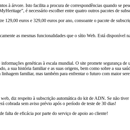
ntos à árvore. Isto facilita a procura de correspondências quando se pe
o “MyHeritage”, é necessário escolher entre quatro outros pacotes de s
tre 129,00 euros e 329,00 euros por ano, consoante o pacote de subscr
amente as mesmas funcionalidades que o sítio Web. Está disponível na
nformações genéticas à escala mundial. O site promete segurança de uti
 a sua história familiar e as suas origens, bem como sobre a sua saúde
a linhagem familiar, mas também para enfrentar o futuro com maior sere
b, diz respeito à subscrição automática do kit de ADN. Se não tiver c
rá cobrada sem aviso prévio após o período de teste de 30 dias!
lta de eficácia por parte do serviço de apoio ao cliente!