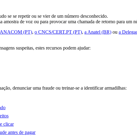
do se se repetir ou se vier de um número desconhecido.
 uma amostra de voz ou para provocar uma chamada de retorno para um nú
 ANACOM (PT)
,
o CNCS/CERT.PT (PT)
,
a Anatel (BR)
ou
a Delegac
sagens suspeitas, estes recursos podem ajudar:
ação, denunciar uma fraude ou treinar-se a identificar armadilhas:
ado
eitos
e clicar
aude antes de pagar