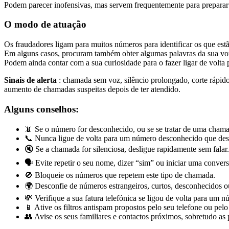
Podem parecer inofensivas, mas servem frequentemente para preparar 
O modo de atuação
Os fraudadores ligam para muitos números para identificar os que estão
Em alguns casos, procuram também obter algumas palavras da sua voz p
Podem ainda contar com a sua curiosidade para o fazer ligar de volta 
Sinais de alerta
: chamada sem voz, silêncio prolongado, corte rápid
aumento de chamadas suspeitas depois de ter atendido.
Alguns conselhos:
📵 Se o número for desconhecido, ou se se tratar de uma chama
📞 Nunca ligue de volta para um número desconhecido que des
🔇 Se a chamada for silenciosa, desligue rapidamente sem falar.
🗣️ Evite repetir o seu nome, dizer “sim” ou iniciar uma conve
🚫 Bloqueie os números que repetem este tipo de chamada.
🌍 Desconfie de números estrangeiros, curtos, desconhecidos o
💸 Verifique a sua fatura telefónica se ligou de volta para um n
📱 Ative os filtros antispam propostos pelo seu telefone ou pelo
👥 Avise os seus familiares e contactos próximos, sobretudo as