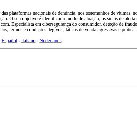
ar das plataformas nacionais de denúncia, nos testemunhos de vítimas, 
o. O seu objetivo é identificar o modo de atuação, os sinais de alerta e
om. Especialista em cibersegurança do consumidor, deteção de fraudes 
tos, termos e condições ilegíveis, táticas de venda agressivas e prátic
-
Español
-
Italiano
-
Nederlands