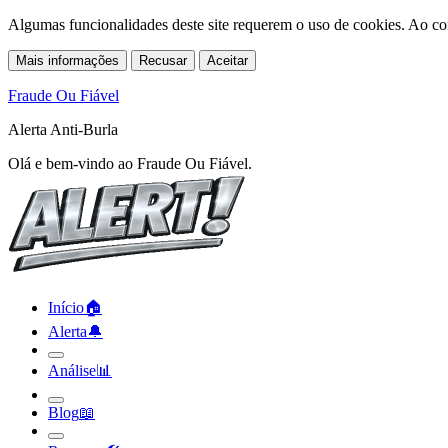
Algumas funcionalidades deste site requerem o uso de cookies. Ao co
Mais informações
Recusar
Aceitar
Fraude Ou Fiável
Alerta Anti-Burla
Olá e bem-vindo ao Fraude Ou Fiável.
Início
🏠︎
Alerta
🔔︎
Análise
📊︎
Blog
📖︎