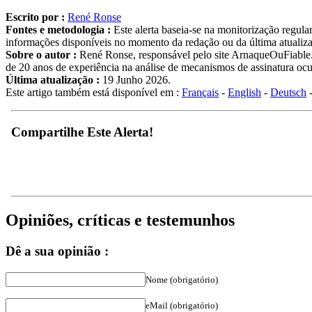
Escrito por :
René Ronse
Fontes e metodologia :
Este alerta baseia-se na monitorização regul
informações disponíveis no momento da redação ou da última atualizaçã
Sobre o autor :
René Ronse, responsável pelo site ArnaqueOuFiable.c
de 20 anos de experiência na análise de mecanismos de assinatura ocul
Última atualização :
19 Junho 2026.
Este artigo também está disponível em :
Français
-
English
-
Deutsch
Compartilhe Este Alerta!
Opiniões, críticas e testemunhos
Dê a sua opinião :
Nome (obrigatório)
eMail (obrigatório)