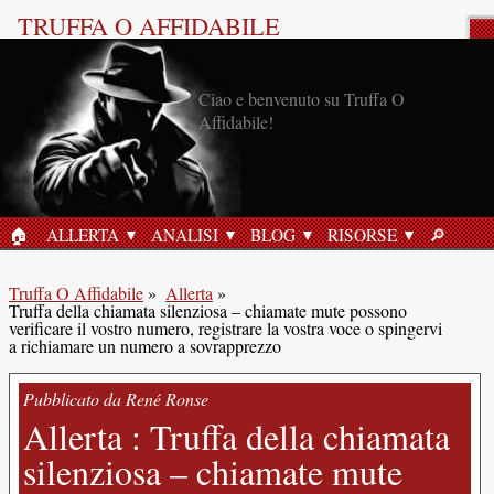
TRUFFA O AFFIDABILE
Allerta Anti-Truffa
Ciao e benvenuto su Truffa O
Affidabile!
🏠︎
ALLERTA
ANALISI
BLOG
RISORSE
🔎︎
HOME
RICERC
Truffa O Affidabile
»
Allerta
»
Truffa della chiamata silenziosa – chiamate mute possono
verificare il vostro numero, registrare la vostra voce o spingervi
a richiamare un numero a sovrapprezzo
Pubblicato da René Ronse
Allerta : Truffa della chiamata
silenziosa – chiamate mute