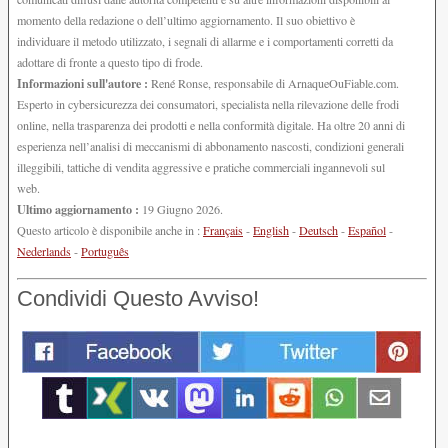
momento della redazione o dell’ultimo aggiornamento. Il suo obiettivo è
individuare il metodo utilizzato, i segnali di allarme e i comportamenti corretti da
adottare di fronte a questo tipo di frode.
Informazioni sull'autore :
René Ronse, responsabile di ArnaqueOuFiable.com.
Esperto in cybersicurezza dei consumatori, specialista nella rilevazione delle frodi
online, nella trasparenza dei prodotti e nella conformità digitale. Ha oltre 20 anni di
esperienza nell’analisi di meccanismi di abbonamento nascosti, condizioni generali
illeggibili, tattiche di vendita aggressive e pratiche commerciali ingannevoli sul
web.
Ultimo aggiornamento :
19 Giugno 2026.
Questo articolo è disponibile anche in :
Français
-
English
-
Deutsch
-
Español
-
Nederlands
-
Português
Condividi Questo Avviso!