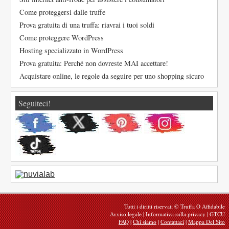
Come proteggersi dalle truffe
Prova gratuita di una truffa: riavrai i tuoi soldi
Come proteggere WordPress
Hosting specializzato in WordPress
Prova gratuita: Perché non dovreste MAI accettare!
Acquistare online, le regole da seguire per uno shopping sicuro
Seguiteci!
Tutti i diritti riservati © Truffa O Affidabile
Avviso legale
|
Informativa sulla privacy
|
GTCU
FAQ
|
Chi siamo
|
Contattaci
|
Mappa Del Sito