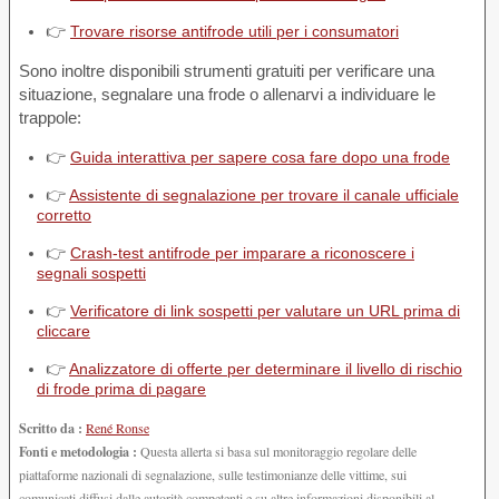
👉
Trovare risorse antifrode utili per i consumatori
Sono inoltre disponibili strumenti gratuiti per verificare una
situazione, segnalare una frode o allenarvi a individuare le
trappole:
👉
Guida interattiva per sapere cosa fare dopo una frode
👉
Assistente di segnalazione per trovare il canale ufficiale
corretto
👉
Crash-test antifrode per imparare a riconoscere i
segnali sospetti
👉
Verificatore di link sospetti per valutare un URL prima di
cliccare
👉
Analizzatore di offerte per determinare il livello di rischio
di frode prima di pagare
Scritto da :
René Ronse
Fonti e metodologia :
Questa allerta si basa sul monitoraggio regolare delle
piattaforme nazionali di segnalazione, sulle testimonianze delle vittime, sui
comunicati diffusi dalle autorità competenti e su altre informazioni disponibili al