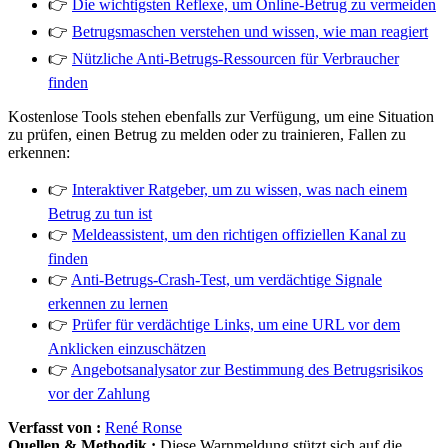
👉
Die wichtigsten Reflexe, um Online-Betrug zu vermeiden
👉
Betrugsmaschen verstehen und wissen, wie man reagiert
👉
Nützliche Anti-Betrugs-Ressourcen für Verbraucher
finden
Kostenlose Tools stehen ebenfalls zur Verfügung, um eine Situation
zu prüfen, einen Betrug zu melden oder zu trainieren, Fallen zu
erkennen:
👉
Interaktiver Ratgeber, um zu wissen, was nach einem
Betrug zu tun ist
👉
Meldeassistent, um den richtigen offiziellen Kanal zu
finden
👉
Anti-Betrugs-Crash-Test, um verdächtige Signale
erkennen zu lernen
👉
Prüfer für verdächtige Links, um eine URL vor dem
Anklicken einzuschätzen
👉
Angebotsanalysator zur Bestimmung des Betrugsrisikos
vor der Zahlung
Verfasst von :
René Ronse
Quellen & Methodik :
Diese Warnmeldung stützt sich auf die