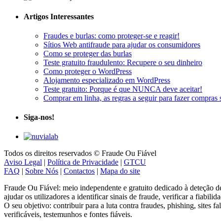
Artigos Interessantes
Fraudes e burlas: como proteger-se e reagir!
Sítios Web antifraude para ajudar os consumidores
Como se proteger das burlas
Teste gratuito fraudulento: Recupere o seu dinheiro
Como proteger o WordPress
Alojamento especializado em WordPress
Teste gratuito: Porque é que NUNCA deve aceitar!
Comprar em linha, as regras a seguir para fazer compras 
Siga-nos!
Todos os direitos reservados © Fraude Ou Fiável
Aviso Legal
|
Política de Privacidade
|
GTCU
FAQ
|
Sobre Nós
|
Contactos
|
Mapa do site
Fraude Ou Fiável: meio independente e gratuito dedicado à deteção de 
ajudar os utilizadores a identificar sinais de fraude, verificar a fiabil
O seu objetivo: contribuir para a luta contra fraudes, phishing, sites
verificáveis, testemunhos e fontes fiáveis.