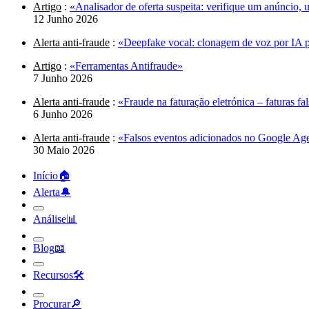
Artigo
:
«Analisador de oferta suspeita: verifique um anúncio,
12 Junho 2026
Alerta anti-fraude
:
«Deepfake vocal: clonagem de voz por IA pa
Artigo
:
«Ferramentas Antifraude»
7 Junho 2026
Alerta anti-fraude
:
«Fraude na faturação eletrónica – faturas f
6 Junho 2026
Alerta anti-fraude
:
«Falsos eventos adicionados no Google Age
30 Maio 2026
Início
🏠︎
Alerta
🔔︎
Análise
📊︎
Blog
📖︎
Recursos
🛠︎
Procurar
🔎︎