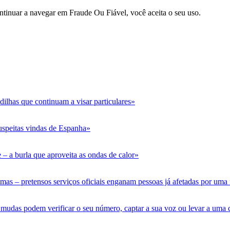
ntinuar a navegar em Fraude Ou Fiável, você aceita o seu uso.
dilhas que continuam a visar particulares»
suspeitas vindas de Espanha»
 – a burla que aproveita as ondas de calor»
timas – pretensos serviços oficiais enganam pessoas já afetadas por uma
mudas podem verificar o seu número, captar a sua voz ou levar a uma 