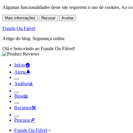
Algumas funcionalidades deste site requerem o uso de cookies. Ao co
Mais informações
Recusar
Aceitar
Fraude Ou Fiável
Artigo do blog: Segurança online
Olá e bem-vindo ao Fraude Ou Fiável!
Início
🏠︎
Alerta
🔔︎
Análise
📊︎
Blog
📖︎
Recursos
🛠︎
Procurar
🔎︎
Fraude Ou Fiável
»