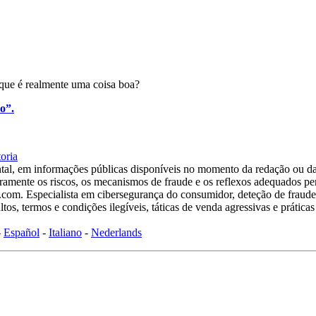
 que é realmente uma coisa boa?
o”.
oria
tal, em informações públicas disponíveis no momento da redação ou da
laramente os riscos, os mecanismos de fraude e os reflexos adequados pe
om. Especialista em cibersegurança do consumidor, deteção de fraudes 
tos, termos e condições ilegíveis, táticas de venda agressivas e prátic
-
Español
-
Italiano
-
Nederlands