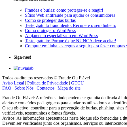
Fraudes e burlas: como proteger-se e reagir!
Sítios Web antifraude para ajudar os consumidores
Como se proteger das burlas
Teste gratuito fraudulento: Recupere o seu dinheiro
Como proteger o WordPress
Alojamento especializado em WordPress
Teste gratuito: Porque é que NUNCA deve aceitar!
Comprar em linha, as regras a seguir para fazer compras 
Siga-nos!
Todos os direitos reservados © Fraude Ou Fiável
Aviso Legal
|
Política de Privacidade
|
GTCU
FAQ
|
Sobre Nós
|
Contactos
|
Mapa do site
Fraude Ou Fiável: A referência independente e gratuita dedicada à inf
alertas e conteúdos pedagógicos para ajudar os utilizadores a identific
O seu objetivo: contribuir para a prevenção de burlas, phishing, sites
verificáveis, testemunhos e fontes fiáveis.
Avisos: As informações apresentadas neste blogue são fornecidas a tí
Devem ser verificadas junto dos organismos, serviços ou interlocutor