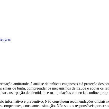
seguras
ormação antifraude, à análise de práticas enganosas e à proteção dos co
ar sinais de burla, compreender os mecanismos de fraude e adotar os refl
 falsos, usurpação de identidade e manipulações comerciais online, propo
tulo informativo e preventivo. Não constituem recomendações oficiais n
es competentes, consoante a situação. Não somos responsáveis por erros