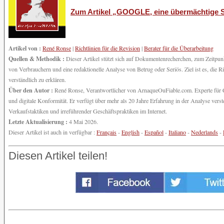
Zum Artikel „GOOGLE, eine übermächtige 
Artikel von :
René Ronse
|
Richtlinien für die Revision
|
Berater für die Überarbeitung
Quellen & Methodik :
Dieser Artikel stützt sich auf Dokumentenrecherchen, zum Zeitpunkt
von Verbrauchern und eine redaktionelle Analyse von Betrug oder Seriös. Ziel ist es, die
verständlich zu erklären.
Über den Autor :
René Ronse, Verantwortlicher von ArnaqueOuFiable.com. Experte für Cy
und digitale Konformität. Er verfügt über mehr als 20 Jahre Erfahrung in der Analyse ve
Verkaufstaktiken und irreführender Geschäftspraktiken im Internet.
Letzte Aktualisierung :
4 Mai 2026.
Dieser Artikel ist auch in verfügbar :
Français
-
English
-
Español
-
Italiano
-
Nederlands
-
Diesen Artikel teilen!