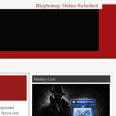
Blogbeitrag: Online-Sicherheit
Mailing-Liste
egründet.
, Nizza und