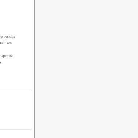
ngsberichte
raktiken
ansparenz
r