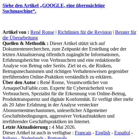
Siehe den Artikel „GOOGLE, eine übermächtige
Suchmaschine“.
Artikel von :
René Ronse
|
Richtlinien für die Revision
|
Berater für
die Überarbeitung
Quellen & Methodik :
Dieser Artikel stützt sich auf
Dokumentenrecherchen, zum Zeitpunkt der Erstellung oder der
letzten Aktualisierung öffentlich zugängliche Informationen,
Erfahrungsberichte von Verbrauchern und eine redaktionelle
Analyse von Betrug oder Seriös. Ziel ist es, die Risiken,
Betrugsmechanismen und richtigen Verhaltensweisen gegenüber
irreführenden Online-Praktiken verständlich zu erklären.
Über den Autor :
René Ronse, Verantwortlicher von
ArnaqueOuFiable.com. Experte für Cybersicherheit von
Verbrauchern, Spezialist für die Erkennung von Online-Betrug,
Produkttransparenz und digitale Konformität. Er verfügt über mehr
als 20 Jahre Erfahrung in der Analyse versteckter
Abonnementmechanismen, unleserlicher Allgemeiner
Geschäftsbedingungen, aggressiver Verkaufstaktiken und
irreführender Geschäftspraktiken im Internet.
Letzte Aktualisierung :
4 Mai 2026.
Dieser Artikel ist auch in verfügbar :
Français
-
English
-
Español
-
Italiano
-
Nederlands
-
Português