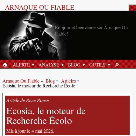
ARNAQUE OU FIABLE
Article de blog : Sécurité en
ligne.
Bonjour et bienvenue sur Arnaque Ou
Fiable!
🏠︎
ALERTE
ANALYSE
BLOG
OUTILS
🔎︎
ACCUEIL
RECHERC
Arnaque Ou Fiable
»
Blog
»
Articles
»
Ecosia, le moteur de Recherche Écolo
Article de René Ronse
Ecosia, le moteur de
Recherche Écolo
Mis à jour le 4 mai 2026.