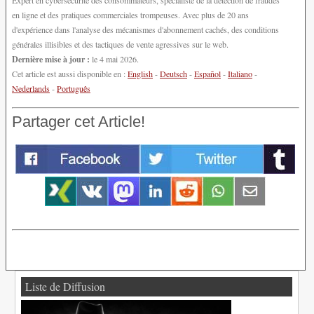
Expert en cybersécurité des consommateurs, spécialiste de la détection de fraudes
en ligne et des pratiques commerciales trompeuses. Avec plus de 20 ans
d'expérience dans l'analyse des mécanismes d'abonnement cachés, des conditions
générales illisibles et des tactiques de vente agressives sur le web.
Dernière mise à jour :
le 4 mai 2026.
Cet article est aussi disponible en :
English
-
Deutsch
-
Español
-
Italiano
-
Nederlands
-
Português
Partager cet Article!
Liste de Diffusion