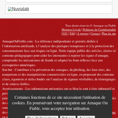
Tous droits réservés © Arnaque ou Fiable
Mention Légale
|
Politique de Confidentialité
CGU
|
FAQ
|
À propos
|
Contact
|
Plan du site
ArnaqueOuFiable.com : La référence indépendante et gratuite dédiée à
l’information antifraude, à l’analyse des pratiques trompeuses et à la protection des
consommateurs face aux risques en ligne. Notre équipe publie des articles, alertes et
contenus pédagogiques pour aider les internautes à repérer les signes d’arnaque,
comprendre les mécanismes de fraude et adopter les bons réflexes face aux
escroqueries numériques.
Son but : Contribuer à la prévention des arnaques, du phishing, des faux sites, des
usurpations et des manipulations commerciales en ligne, en proposant des contenus
clairs, rigoureux et utiles fondés sur l’analyse de signaux vérifiables, de témoignages
et de sources fiables.
Avertissements : Les informations présentées sur ce blog le sont à titre informatif et
préventif. Elles ne constituent ni des recommandations officielles ni des conseils
Certaines fonctions de ce site nécessitent l'utilisation de
juridiques, financiers ou techniques personnalisés. Elles doivent être vérifiées auprès
cookies. En poursuivant votre navigation sur Arnaque Ou
des organismes, services ou interlocuteurs compétents selon la situation. Nous ne
sommes pas responsables des erreurs, omissions ou d’une utilisation inappropriée
Fiable, vous acceptez leur utilisation.
des informations fournies sur ce site. Si vous repérez une inexactitude, merci de
nous
en informer
.