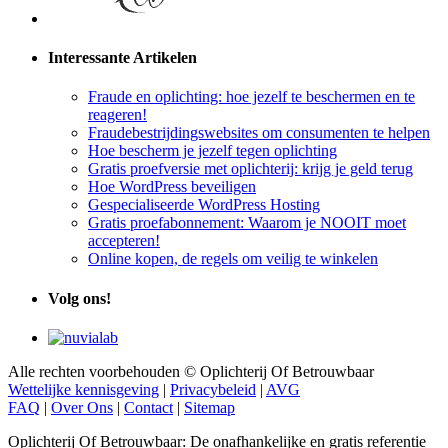
Interessante Artikelen
Fraude en oplichting: hoe jezelf te beschermen en te
reageren!
Fraudebestrijdingswebsites om consumenten te helpen
Hoe bescherm je jezelf tegen oplichting
Gratis proefversie met oplichterij: krijg je geld terug
Hoe WordPress beveiligen
Gespecialiseerde WordPress Hosting
Gratis proefabonnement: Waarom je NOOIT moet
accepteren!
Online kopen, de regels om veilig te winkelen
Volg ons!
Alle rechten voorbehouden © Oplichterij Of Betrouwbaar
Wettelijke kennisgeving
|
Privacybeleid
|
AVG
FAQ
|
Over Ons
|
Contact
|
Sitemap
Oplichterij Of Betrouwbaar: De onafhankelijke en gratis referentie