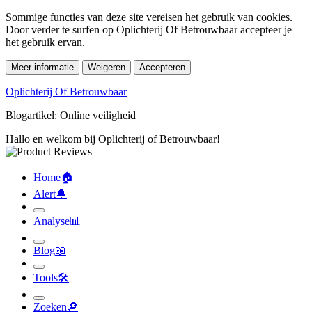
Sommige functies van deze site vereisen het gebruik van cookies.
Door verder te surfen op Oplichterij Of Betrouwbaar accepteer je
het gebruik ervan.
Meer informatie
Weigeren
Accepteren
Oplichterij Of Betrouwbaar
Blogartikel: Online veiligheid
Hallo en welkom bij Oplichterij of Betrouwbaar!
Home
🏠︎
Alert
🔔︎
Analyse
📊︎
Blog
📖︎
Tools
🛠︎
Zoeken
🔎︎