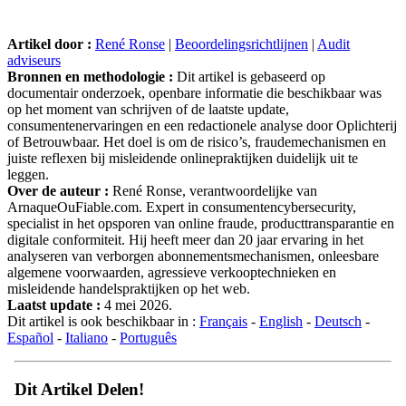
Artikel door :
René Ronse
|
Beoordelingsrichtlijnen
|
Audit
adviseurs
Bronnen en methodologie :
Dit artikel is gebaseerd op
documentair onderzoek, openbare informatie die beschikbaar was
op het moment van schrijven of de laatste update,
consumentenervaringen en een redactionele analyse door Oplichterij
of Betrouwbaar. Het doel is om de risico’s, fraudemechanismen en
juiste reflexen bij misleidende onlinepraktijken duidelijk uit te
leggen.
Over de auteur :
René Ronse, verantwoordelijke van
ArnaqueOuFiable.com. Expert in consumentencybersecurity,
specialist in het opsporen van online fraude, producttransparantie en
digitale conformiteit. Hij heeft meer dan 20 jaar ervaring in het
analyseren van verborgen abonnementsmechanismen, onleesbare
algemene voorwaarden, agressieve verkooptechnieken en
misleidende handelspraktijken op het web.
Laatst update :
4 mei 2026.
Dit artikel is ook beschikbaar in :
Français
-
English
-
Deutsch
-
Español
-
Italiano
-
Português
Dit Artikel Delen!