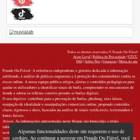
Todos os direitos reservados © Fraude Ou Fiável
Aviso Legal
|
Política de Privacidade
|
GTCU
FAQ
|
Sobre Nós
|
Contactos
|
Mapa do site
Fraude Ou Fiável: A referência independente e gratuita dedicada à informação
antifraude, à análise de práticas enganosas e à proteção dos consumidores contra os
riscos online. A nossa equipa publica artigos, alertas e conteúdos pedagógicos para
ajudar os utilizadores a identificar sinais de burla, compreender os mecanismos de
fraude e adotar os reflexos corretos perante as burlas digitais.
O seu objetivo: contribuir para a prevenção de burlas, phishing, sites falsos,
usurpação de identidade e manipulações comerciais online, propondo conteúdos
claros, rigorosos e úteis, baseados na análise de sinais verificáveis, testemunhos e
fontes fiáveis.
Avisos: As informações apresentadas neste blogue são fornecidas a título
informativo e preventivo. Não constituem recomendações oficiais nem
Algumas funcionalidades deste site requerem o uso de
aconselhamento jurídico, financeiro ou técnico personalizado. Devem ser
cookies. Ao continuar a navegar em Fraude Ou Fiável, você
verificadas junto dos organismos, serviços ou interlocutores competentes, consoante