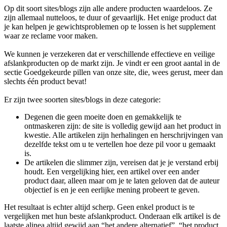
Op dit soort sites/blogs zijn alle andere producten waardeloos. Ze
zijn allemaal nutteloos, te duur of gevaarlijk. Het enige product dat
je kan helpen je gewichtsproblemen op te lossen is het supplement
waar ze reclame voor maken.
We kunnen je verzekeren dat er verschillende effectieve en veilige
afslankproducten op de markt zijn. Je vindt er een groot aantal in de
sectie Goedgekeurde pillen van onze site, die, wees gerust, meer dan
slechts één product bevat!
Er zijn twee soorten sites/blogs in deze categorie:
Degenen die geen moeite doen en gemakkelijk te
ontmaskeren zijn: de site is volledig gewijd aan het product in
kwestie. Alle artikelen zijn herhalingen en herschrijvingen van
dezelfde tekst om u te vertellen hoe deze pil voor u gemaakt
is.
De artikelen die slimmer zijn, vereisen dat je je verstand erbij
houdt. Een vergelijking hier, een artikel over een ander
product daar, alleen maar om je te laten geloven dat de auteur
objectief is en je een eerlijke mening probeert te geven.
Het resultaat is echter altijd scherp. Geen enkel product is te
vergelijken met hun beste afslankproduct. Onderaan elk artikel is de
laatste alinea altijd gewijd aan “het andere alternatief”, “het product