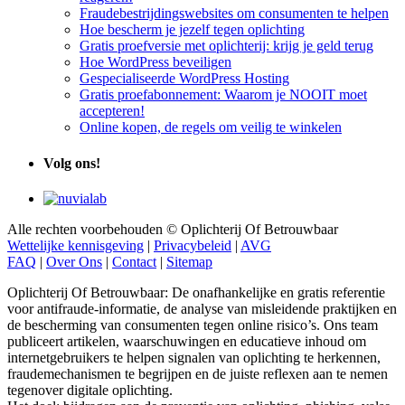
Fraudebestrijdingswebsites om consumenten te helpen
Hoe bescherm je jezelf tegen oplichting
Gratis proefversie met oplichterij: krijg je geld terug
Hoe WordPress beveiligen
Gespecialiseerde WordPress Hosting
Gratis proefabonnement: Waarom je NOOIT moet
accepteren!
Online kopen, de regels om veilig te winkelen
Volg ons!
Alle rechten voorbehouden © Oplichterij Of Betrouwbaar
Wettelijke kennisgeving
|
Privacybeleid
|
AVG
FAQ
|
Over Ons
|
Contact
|
Sitemap
Oplichterij Of Betrouwbaar: De onafhankelijke en gratis referentie
voor antifraude-informatie, de analyse van misleidende praktijken en
de bescherming van consumenten tegen online risico’s. Ons team
publiceert artikelen, waarschuwingen en educatieve inhoud om
internetgebruikers te helpen signalen van oplichting te herkennen,
fraudemechanismen te begrijpen en de juiste reflexen aan te nemen
tegenover digitale oplichting.