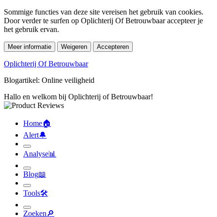
Sommige functies van deze site vereisen het gebruik van cookies.
Door verder te surfen op Oplichterij Of Betrouwbaar accepteer je
het gebruik ervan.
Meer informatie
Weigeren
Accepteren
Oplichterij Of Betrouwbaar
Blogartikel: Online veiligheid
Hallo en welkom bij Oplichterij of Betrouwbaar!
Home
🏠︎
Alert
🔔︎
Analyse
📊︎
Blog
📖︎
Tools
🛠︎
Zoeken
🔎︎