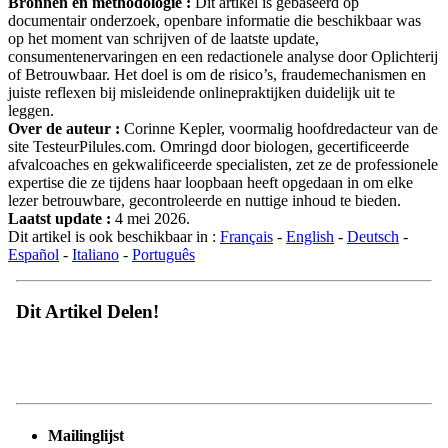
Bronnen en methodologie :
Dit artikel is gebaseerd op
documentair onderzoek, openbare informatie die beschikbaar was
op het moment van schrijven of de laatste update,
consumentenervaringen en een redactionele analyse door Oplichterij
of Betrouwbaar. Het doel is om de risico’s, fraudemechanismen en
juiste reflexen bij misleidende onlinepraktijken duidelijk uit te
leggen.
Over de auteur :
Corinne Kepler, voormalig hoofdredacteur van de
site TesteurPilules.com. Omringd door biologen, gecertificeerde
afvalcoaches en gekwalificeerde specialisten, zet ze de professionele
expertise die ze tijdens haar loopbaan heeft opgedaan in om elke
lezer betrouwbare, gecontroleerde en nuttige inhoud te bieden.
Laatst update :
4 mei 2026.
Dit artikel is ook beschikbaar in :
Français
-
English
-
Deutsch
-
Español
-
Italiano
-
Português
Dit Artikel Delen!
Mailinglijst