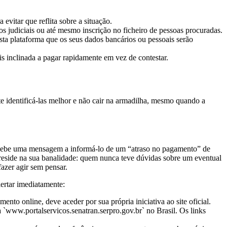
vitar que reflita sobre a situação.
 judiciais ou até mesmo inscrição no ficheiro de pessoas procuradas.
esta plataforma que os seus dados bancários ou pessoais serão
is inclinada a pagar rapidamente em vez de contestar.
 identificá-las melhor e não cair na armadilha, mesmo quando a
ecebe uma mensagem a informá-lo de um “atraso no pagamento” de
 reside na sua banalidade: quem nunca teve dúvidas sobre um eventual
zer agir sem pensar.
ertar imediatamente:
nto online, deve aceder por sua própria iniciativa ao site oficial.
 `www.portalservicos.senatran.serpro.gov.br` no Brasil. Os links