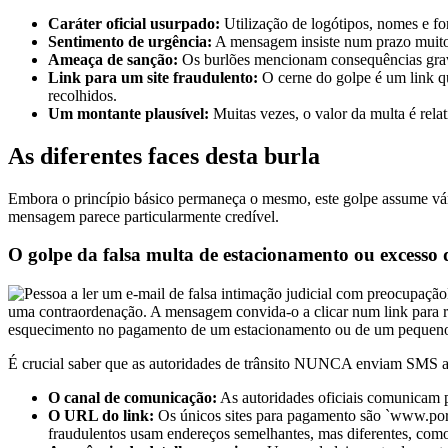
Caráter oficial usurpado:
Utilização de logótipos, nomes e f
Sentimento de urgência:
A mensagem insiste num prazo muito cu
Ameaça de sanção:
Os burlões mencionam consequências graves
Link para um site fraudulento:
O cerne do golpe é um link que
recolhidos.
Um montante plausível:
Muitas vezes, o valor da multa é rela
As diferentes faces desta burla
Embora o princípio básico permaneça o mesmo, este golpe assume vár
mensagem parece particularmente credível.
O golpe da falsa multa de estacionamento ou excesso 
uma contraordenação. A mensagem convida-o a clicar num link para re
esquecimento no pagamento de um estacionamento ou de um pequeno e
É crucial saber que as autoridades de trânsito NUNCA enviam SMS a s
O canal de comunicação:
As autoridades oficiais comunicam po
O URL do link:
Os únicos sites para pagamento são `www.portal
fraudulentos usam endereços semelhantes, mas diferentes, como