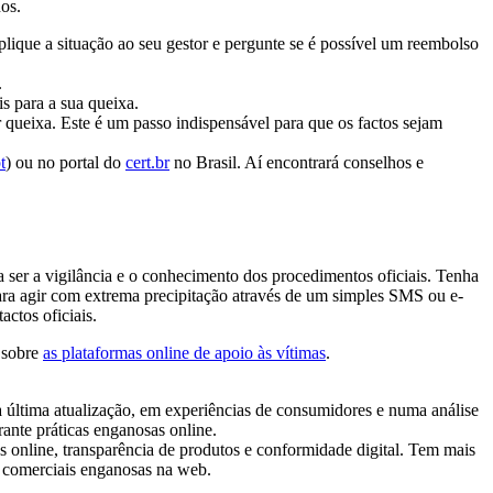
os.
lique a situação ao seu gestor e pergunte se é possível um reembolso
.
is para a sua queixa.
 queixa. Este é um passo indispensável para que os factos sejam
t
) ou no portal do
cert.br
no Brasil. Aí encontrará conselhos e
 ser a vigilância e o conhecimento dos procedimentos oficiais. Tenha
ara agir com extrema precipitação através de um simples SMS ou e-
actos oficiais.
 sobre
as plataformas online de apoio às vítimas
.
 última atualização, em experiências de consumidores e numa análise
rante práticas enganosas online.
online, transparência de produtos e conformidade digital. Tem mais
as comerciais enganosas na web.