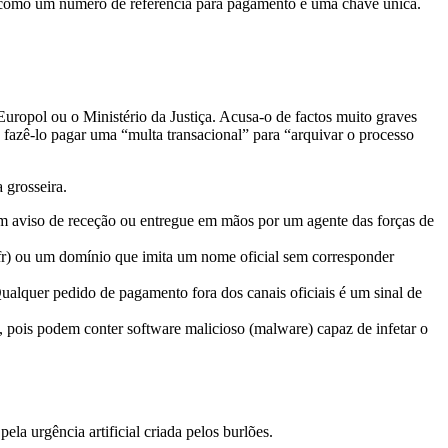
m como um número de referência para pagamento e uma chave única.
.
uropol ou o Ministério da Justiça. Acusa-o de factos muito graves
ou fazê-lo pagar uma “multa transacional” para “arquivar o processo
 grosseira.
com aviso de receção ou entregue em mãos por um agente das forças de
r) ou um domínio que imita um nome oficial sem corresponder
alquer pedido de pagamento fora dos canais oficiais é um sinal de
 pois podem conter software malicioso (malware) capaz de infetar o
la urgência artificial criada pelos burlões.