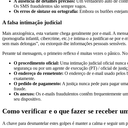
A ausência de detalhes precisos:
Um verdadeiro auto de contr
Os SMS fraudulentos são sempre vagos.
Os erros de sintaxe ou ortografia:
Embora os burlões estejam 
A falsa intimação judicial
Mais anxiogénica, esta variante chega geralmente por e-mail. A mensa
(pornografia infantil, cibercrime, etc.) e intima-o a justificar-se po
sem mais delongas”, ou extorquir-lhe informações pessoais sensíveis.
Perante tal mensagem, o primeiro reflexo é muitas vezes o pânico. No 
O procedimento oficial:
Uma intimação judicial oficial nunca 
segurança ou por um agente de execução (PT) / oficial de justi
O endereço do remetente:
O endereço de e-mail usado pelos 
exatamente.
O pedido de pagamento:
A justiça nunca pede para pagar uma
fraude.
Os anexos:
Os e-mails fraudulentos contêm frequentemente uma
seu dispositivo.
Como verificar e o que fazer se receber 
A chave para desmantelar estes golpes é manter a calma e seguir um pro