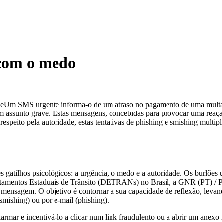
 com o medo
Um SMS urgente informa-o de um atraso no pagamento de uma multa 
 um assunto grave. Estas mensagens, concebidas para provocar uma reaç
espeito pela autoridade, estas tentativas de phishing e smishing multi
rtes gatilhos psicológicos: a urgência, o medo e a autoridade. Os burlõ
entos Estaduais de Trânsito (DETRANs) no Brasil, a GNR (PT) / Políci
a mensagem. O objetivo é contornar a sua capacidade de reflexão, levan
mishing) ou por e-mail (phishing).
mar e incentivá-lo a clicar num link fraudulento ou a abrir um anexo 