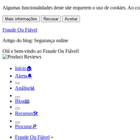
Algumas funcionalidades deste site requerem o uso de cookies. Ao co
Mais informações
Recusar
Aceitar
Fraude Ou Fiável
Artigo do blog: Segurança online
Olá e bem-vindo ao Fraude Ou Fiável!
Início
🏠︎
Alerta
🔔︎
Análise
📊︎
Blog
📖︎
Recursos
🛠︎
Procurar
🔎︎
Fraude Ou Fiável
»