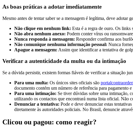
As boas práticas a adotar imediatamente
Mesmo antes de tentar saber se a mensagem é legítima, deve adotar gest
Não clique em nenhum link:
Esta é a regra de ouro. Os links 
Não abra nenhum anexo:
Podem conter vírus ou ransomware q
Nunca responda à mensagem:
Responder confirma aos burlões
Não comunique nenhuma informação pessoal:
Nunca forneça
Apague a mensagem:
Assim que identificar a tentativa de gol
Verificar a autenticidade da multa ou da intimação
Se a dúvida persistir, existem formas fiáveis de verificar a situação j
Para uma multa:
Os únicos sites oficiais são
portalcontraorden
documento contém um número de referência para pagamento e uma
Para uma intimação:
Se tiver dúvidas sobre uma intimação, co
utilizando os contactos que encontrará numa lista oficial. Não 
Denunciar a tentativa:
Pode e deve denunciar estas tentativas
diretamente às autoridades policiais. No Brasil, denuncie atravé
Clicou ou pagou: como reagir?