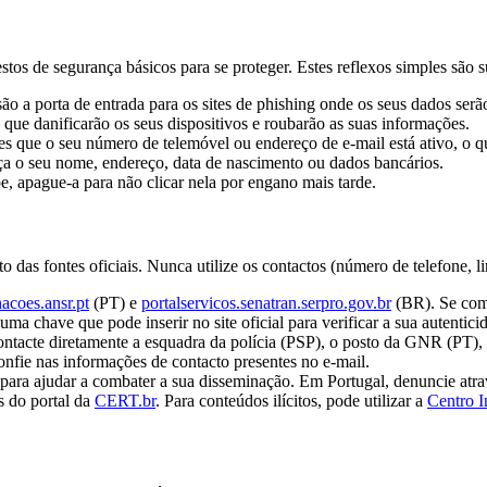
os de segurança básicos para se proteger. Estes reflexos simples são sufi
são a porta de entrada para os sites de phishing onde os seus dados ser
ue danificarão os seus dispositivos e roubarão as suas informações.
 que o seu número de telemóvel ou endereço de e-mail está ativo, o que
 o seu nome, endereço, data de nascimento ou dados bancários.
pe, apague-a para não clicar nela por engano mais tarde.
unto das fontes oficiais. Nunca utilize os contactos (número de telefone
acoes.ansr.pt
(PT) e
portalservicos.senatran.serpro.gov.br
(BR). Se come
 chave que pode inserir no site oficial para verificar a sua autentici
ntacte diretamente a esquadra da polícia (PSP), o posto da GNR (PT), a
confie nas informações de contacto presentes no e-mail.
 para ajudar a combater a sua disseminação. Em Portugal, denuncie atr
s do portal da
CERT.br
. Para conteúdos ilícitos, pode utilizar a
Centro I