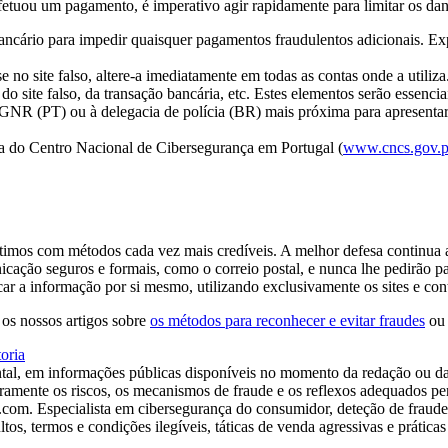
fetuou um pagamento, é imperativo agir rapidamente para limitar os dan
ancário para impedir quaisquer pagamentos fraudulentos adicionais. Exp
 no site falso, altere-a imediatamente em todas as contas onde a utiliza
 site falso, da transação bancária, etc. Estes elementos serão essencia
 GNR (PT) ou à delegacia de polícia (BR) mais próxima para apresentar
a do Centro Nacional de Cibersegurança em Portugal (
www.cncs.gov.p
ítimos com métodos cada vez mais credíveis. A melhor defesa continua a
icação seguros e formais, como o correio postal, e nunca lhe pedirão p
car a informação por si mesmo, utilizando exclusivamente os sites e cont
 os nossos artigos sobre
os métodos para reconhecer e evitar fraudes
ou
oria
tal, em informações públicas disponíveis no momento da redação ou da
laramente os riscos, os mecanismos de fraude e os reflexos adequados pe
om. Especialista em cibersegurança do consumidor, deteção de fraudes 
tos, termos e condições ilegíveis, táticas de venda agressivas e prátic