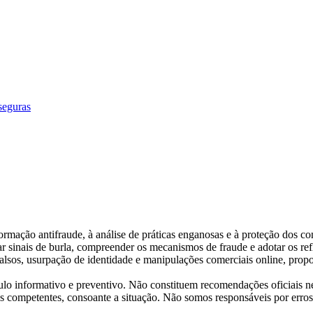
seguras
ormação antifraude, à análise de práticas enganosas e à proteção dos co
ar sinais de burla, compreender os mecanismos de fraude e adotar os refl
 falsos, usurpação de identidade e manipulações comerciais online, propo
tulo informativo e preventivo. Não constituem recomendações oficiais n
es competentes, consoante a situação. Não somos responsáveis por erros