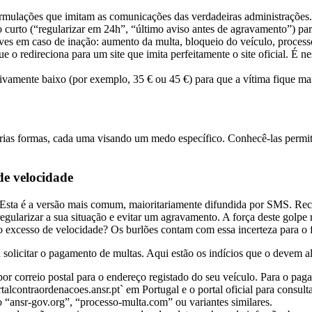
ormulações que imitam as comunicações das verdadeiras administrações.
rto (“regularizar em 24h”, “último aviso antes de agravamento”) para e
 em caso de inação: aumento da multa, bloqueio do veículo, processos
 o redireciona para um site que imita perfeitamente o site oficial. É n
tivamente baixo (por exemplo, 35 € ou 45 €) para que a vítima fique ma
ias formas, cada uma visando um medo específico. Conhecê-las permite
de velocidade
Esta é a versão mais comum, maioritariamente difundida por SMS. R
gularizar a sua situação e evitar um agravamento. A força deste golpe
xcesso de velocidade? Os burlões contam com essa incerteza para o fa
olicitar o pagamento de multas. Aqui estão os indícios que o devem al
r correio postal para o endereço registado do seu veículo. Para o pagame
contraordenacoes.ansr.pt` em Portugal e o portal oficial para consulta
 “ansr-gov.org”, “processo-multa.com” ou variantes similares.