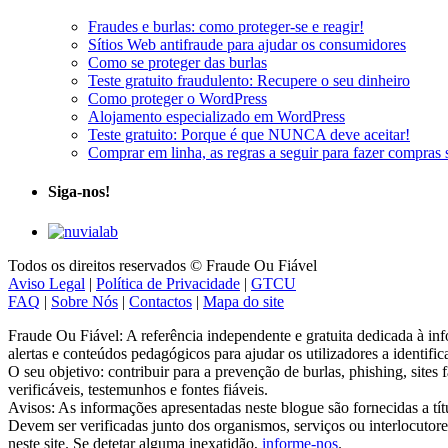
Fraudes e burlas: como proteger-se e reagir!
Sítios Web antifraude para ajudar os consumidores
Como se proteger das burlas
Teste gratuito fraudulento: Recupere o seu dinheiro
Como proteger o WordPress
Alojamento especializado em WordPress
Teste gratuito: Porque é que NUNCA deve aceitar!
Comprar em linha, as regras a seguir para fazer compras 
Siga-nos!
Todos os direitos reservados © Fraude Ou Fiável
Aviso Legal
|
Política de Privacidade
|
GTCU
FAQ
|
Sobre Nós
|
Contactos
|
Mapa do site
Fraude Ou Fiável: A referência independente e gratuita dedicada à inf
alertas e conteúdos pedagógicos para ajudar os utilizadores a identific
O seu objetivo: contribuir para a prevenção de burlas, phishing, sites
verificáveis, testemunhos e fontes fiáveis.
Avisos: As informações apresentadas neste blogue são fornecidas a tí
Devem ser verificadas junto dos organismos, serviços ou interlocutor
neste site. Se detetar alguma inexatidão,
informe-nos
.