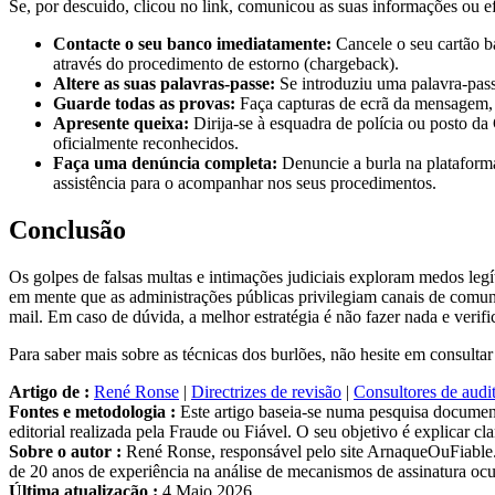
Se, por descuido, clicou no link, comunicou as suas informações ou e
Contacte o seu banco imediatamente:
Cancele o seu cartão b
através do procedimento de estorno (chargeback).
Altere as suas palavras-passe:
Se introduziu uma palavra-passe
Guarde todas as provas:
Faça capturas de ecrã da mensagem, do
Apresente queixa:
Dirija-se à esquadra de polícia ou posto da
oficialmente reconhecidos.
Faça uma denúncia completa:
Denuncie a burla na plataform
assistência para o acompanhar nos seus procedimentos.
Conclusão
Os golpes de falsas multas e intimações judiciais exploram medos leg
em mente que as administrações públicas privilegiam canais de comun
mail. Em caso de dúvida, a melhor estratégia é não fazer nada e verifi
Para saber mais sobre as técnicas dos burlões, não hesite em consultar
Artigo de :
René Ronse
|
Directrizes de revisão
|
Consultores de audit
Fontes e metodologia :
Este artigo baseia-se numa pesquisa documen
editorial realizada pela Fraude ou Fiável. O seu objetivo é explicar c
Sobre o autor :
René Ronse, responsável pelo site ArnaqueOuFiable.c
de 20 anos de experiência na análise de mecanismos de assinatura ocul
Última atualização :
4 Maio 2026.