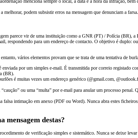
aordenação menciona sempre o local, a data e a hora da infração, be
a melhorar, podem subsistir erros na mensagem que denunciam a farsa
gem parece vir de uma instituição como a GNR (PT) / Polícia (BR), a E
r e-mail, respondendo para um endereço de contacto. O objetivo é duplo: 
entanto, vários elementos provam que se trata de uma tentativa de burla
é enviada por um simples e-mail. É transmitida por correio registado 
ça (BR).
burlões é muitas vezes um endereço genérico (@gmail.com, @outlook.f
 “caução” ou uma “multa” por e-mail para anular um processo penal. Qu
 falsa intimação em anexo (PDF ou Word). Nunca abra estes ficheiros,
uma mensagem destas?
cedimento de verificação simples e sistemático. Nunca se deixe levar pe