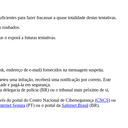
cientes para fazer fracassar a quase totalidade destas tentativas.
ão roubados.
 o exporá a futuras tentativas.
, link, endereço de e-mail) fornecidos na mensagem suspeita.
teu uma infração, receberá uma notificação por correio. Este
dade e pagá-la em segurança.
 delegacia de polícia (BR) ou o tribunal mais próximo de si,
avés do portal do Centro Nacional de Cibersegurança (
CNCS
) ou
nternet Segura
(PT) ou o portal da
Safernet Brasil
(BR).