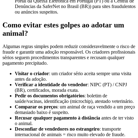
Portal da Queixa Eletrónica em Portugal (PT) ou a Central de
Denúncias da SaferNet no Brasil (BR)) para sites fraudulentos
ou anúncios suspeitos.
Como evitar estes golpes ao adotar um
animal?
Algumas regras simples podem reduzir consideravelmente o risco de
fraude e garantir uma adoção responsável. Os criadores profissionais
sérios seguem procedimentos transparentes e recusam qualquer
pagamento precipitado.
Visitar o criador
: um criador sério aceita sempre uma visita
antes da adoção.
Verificar a identidade do vendedor
: NIPC (PT) / CNPJ
(BR), certificados, morada exata.
Pedir os documentos obrigatórios
: boletim de
saúde/vacinas, identificação (microchip), atestado veterinário.
Comparar os preços
: um animal de raça vendido a um preço
demasiado baixo é suspeito.
Recusar qualquer pagamento à distância
antes de ter visto
o animal.
Desconfiar de vendedores no estrangeiro
: transporte
internacional de animais = risco muito elevado de fraude.