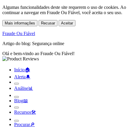
Algumas funcionalidades deste site requerem o uso de cookies. Ao
continuar a navegar em Fraude Ou Fiável, você aceita o seu uso.
Mais informações
Recusar
Aceitar
Fraude Ou Fiável
Artigo do blog: Segurança online
Olá e bem-vindo ao Fraude Ou Fiável!
Início
🏠︎
Alerta
🔔︎
Análise
📊︎
Blog
📖︎
Recursos
🛠︎
Procurar
🔎︎