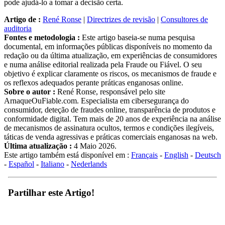
pode ajudá-lo a tomar a decisão certa.
Artigo de :
René Ronse
|
Directrizes de revisão
|
Consultores de
auditoria
Fontes e metodologia :
Este artigo baseia-se numa pesquisa
documental, em informações públicas disponíveis no momento da
redação ou da última atualização, em experiências de consumidores
e numa análise editorial realizada pela Fraude ou Fiável. O seu
objetivo é explicar claramente os riscos, os mecanismos de fraude e
os reflexos adequados perante práticas enganosas online.
Sobre o autor :
René Ronse, responsável pelo site
ArnaqueOuFiable.com. Especialista em cibersegurança do
consumidor, deteção de fraudes online, transparência de produtos e
conformidade digital. Tem mais de 20 anos de experiência na análise
de mecanismos de assinatura ocultos, termos e condições ilegíveis,
táticas de venda agressivas e práticas comerciais enganosas na web.
Última atualização :
4 Maio 2026.
Este artigo também está disponível em :
Français
-
English
-
Deutsch
-
Español
-
Italiano
-
Nederlands
Partilhar este Artigo!