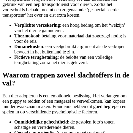
gebruik van een nep-transportdienst voor dieren. Zodra het
voorschot is betaald, neemt een zogenaamde ‘gespecialiseerde
transporteur’ het over en eist extra kosten.
Verplichte verzekering
: een hoog bedrag om het ‘welzijn’
van het dier te garanderen.
Thermokooi
: betaling voor materiaal dat zogezegd nodig is
voor de reis.
Douanekosten
: een veelgebruikt argument als de verkoper
beweert in het buitenland te zijn.
Fictieve terugbetaling
: de belofte van een volledige
terugbetaling zodra het dier is geleverd.
Waarom trappen zoveel slachtoffers in de
val?
Een dier adopteren is een emotionele beslissing. Het verlangen om
een puppy te redden of een metgezel te verwelkomen, kan kopers
minder waakzaam maken. Fraudeurs hebben dit goed begrepen en
spelen in op verschillende psychologische factoren.
Onmiddellijke gehechtheid
: de gestolen foto’s tonen
schattige en vertederende dieren.
Gevoel van urgentie
: ‘de puppy moet snel weg’.