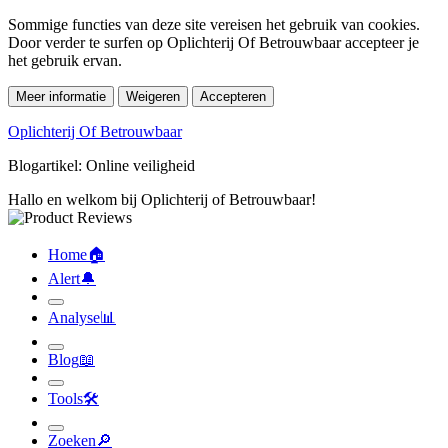
Sommige functies van deze site vereisen het gebruik van cookies.
Door verder te surfen op Oplichterij Of Betrouwbaar accepteer je
het gebruik ervan.
Meer informatie
Weigeren
Accepteren
Oplichterij Of Betrouwbaar
Blogartikel: Online veiligheid
Hallo en welkom bij Oplichterij of Betrouwbaar!
Home
🏠︎
Alert
🔔︎
Analyse
📊︎
Blog
📖︎
Tools
🛠︎
Zoeken
🔎︎