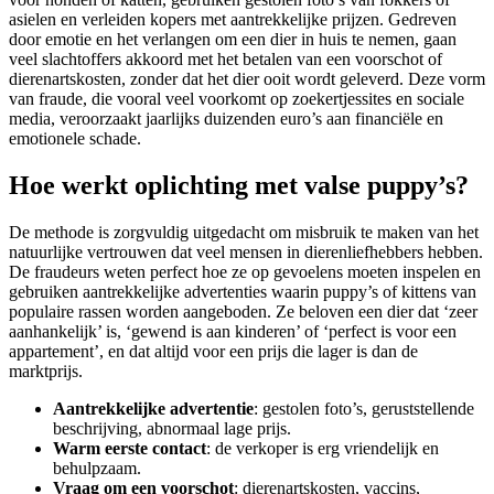
asielen en verleiden kopers met aantrekkelijke prijzen. Gedreven
door emotie en het verlangen om een dier in huis te nemen, gaan
veel slachtoffers akkoord met het betalen van een voorschot of
dierenartskosten, zonder dat het dier ooit wordt geleverd. Deze vorm
van fraude, die vooral veel voorkomt op zoekertjessites en sociale
media, veroorzaakt jaarlijks duizenden euro’s aan financiële en
emotionele schade.
Hoe werkt oplichting met valse puppy’s?
De methode is zorgvuldig uitgedacht om misbruik te maken van het
natuurlijke vertrouwen dat veel mensen in dierenliefhebbers hebben.
De fraudeurs weten perfect hoe ze op gevoelens moeten inspelen en
gebruiken aantrekkelijke advertenties waarin puppy’s of kittens van
populaire rassen worden aangeboden. Ze beloven een dier dat ‘zeer
aanhankelijk’ is, ‘gewend is aan kinderen’ of ‘perfect is voor een
appartement’, en dat altijd voor een prijs die lager is dan de
marktprijs.
Aantrekkelijke advertentie
: gestolen foto’s, geruststellende
beschrijving, abnormaal lage prijs.
Warm eerste contact
: de verkoper is erg vriendelijk en
behulpzaam.
Vraag om een voorschot
: dierenartskosten, vaccins,