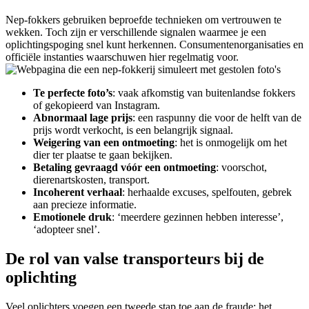
Nep-fokkers gebruiken beproefde technieken om vertrouwen te
wekken. Toch zijn er verschillende signalen waarmee je een
oplichtingspoging snel kunt herkennen. Consumentenorganisaties en
officiële instanties waarschuwen hier regelmatig voor.
Te perfecte foto’s
: vaak afkomstig van buitenlandse fokkers
of gekopieerd van Instagram.
Abnormaal lage prijs
: een raspunny die voor de helft van de
prijs wordt verkocht, is een belangrijk signaal.
Weigering van een ontmoeting
: het is onmogelijk om het
dier ter plaatse te gaan bekijken.
Betaling gevraagd vóór een ontmoeting
: voorschot,
dierenartskosten, transport.
Incoherent verhaal
: herhaalde excuses, spelfouten, gebrek
aan precieze informatie.
Emotionele druk
: ‘meerdere gezinnen hebben interesse’,
‘adopteer snel’.
De rol van valse transporteurs bij de
oplichting
Veel oplichters voegen een tweede stap toe aan de fraude: het