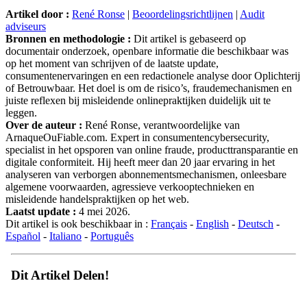
Artikel door :
René Ronse
|
Beoordelingsrichtlijnen
|
Audit
adviseurs
Bronnen en methodologie :
Dit artikel is gebaseerd op
documentair onderzoek, openbare informatie die beschikbaar was
op het moment van schrijven of de laatste update,
consumentenervaringen en een redactionele analyse door Oplichterij
of Betrouwbaar. Het doel is om de risico’s, fraudemechanismen en
juiste reflexen bij misleidende onlinepraktijken duidelijk uit te
leggen.
Over de auteur :
René Ronse, verantwoordelijke van
ArnaqueOuFiable.com. Expert in consumentencybersecurity,
specialist in het opsporen van online fraude, producttransparantie en
digitale conformiteit. Hij heeft meer dan 20 jaar ervaring in het
analyseren van verborgen abonnementsmechanismen, onleesbare
algemene voorwaarden, agressieve verkooptechnieken en
misleidende handelspraktijken op het web.
Laatst update :
4 mei 2026.
Dit artikel is ook beschikbaar in :
Français
-
English
-
Deutsch
-
Español
-
Italiano
-
Português
Dit Artikel Delen!