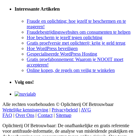
Interessante Artikelen
Fraude en oplichting: hoe jezelf te beschermen en te
reageren!
Fraudebestrijdingswebsites om consumenten te helpen
Hoe bescherm je jezelf tegen oplichting
Gratis proefversie met oplichterij: krijg je geld terug
Hoe WordPress beveiligen
Gespecialiseerde WordPress Hosting
Gratis proefabonnement: Waarom je NOOIT moet
accepteren!
Online kopen, de regels om veilig te winkelen
Volg ons!
Alle rechten voorbehouden © Oplichterij Of Betrouwbaar
Wettelijke kennisgeving
|
Privacybeleid
|
AVG
FAQ
|
Over Ons
|
Contact
|
Sitemap
Oplichterij Of Betrouwbaar: De onafhankelijke en gratis referentie
voor antifraude-informatie, de analyse van misleidende praktijken en