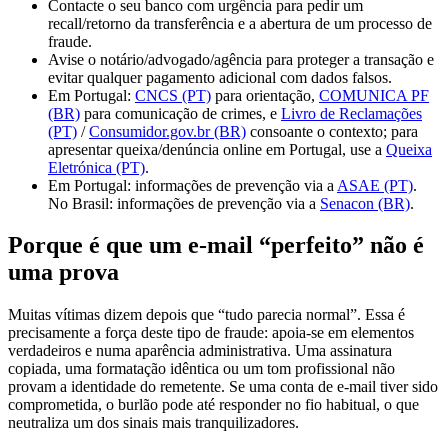
recall/retorno da transferência e a abertura de um processo de
fraude.
Avise o notário/advogado/agência para proteger a transação e
evitar qualquer pagamento adicional com dados falsos.
Em Portugal:
CNCS (PT)
para orientação,
COMUNICA PF
(BR)
para comunicação de crimes, e
Livro de Reclamações
(PT)
/
Consumidor.gov.br (BR)
consoante o contexto; para
apresentar queixa/denúncia online em Portugal, use a
Queixa
Eletrónica (PT)
.
Em Portugal: informações de prevenção via a
ASAE (PT)
.
No Brasil: informações de prevenção via a
Senacon (BR)
.
Porque é que um e-mail “perfeito” não é
uma prova
Muitas vítimas dizem depois que “tudo parecia normal”. Essa é
precisamente a força deste tipo de fraude: apoia-se em elementos
verdadeiros e numa aparência administrativa. Uma assinatura
copiada, uma formatação idêntica ou um tom profissional não
provam a identidade do remetente. Se uma conta de e-mail tiver sido
comprometida, o burlão pode até responder no fio habitual, o que
neutraliza um dos sinais mais tranquilizadores.
A única prova útil, num pedido de pagamento, é a validação por um