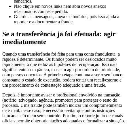
Não clique em novos links nem abra novos anexos
relacionados com este pedido.
Guarde as mensagens, anexos e horários, pois isso ajuda a
reportar e a documentar a fraude.
Se a transferência já foi efetuada: agir
imediatamente
Quando uma transferência foi feita para uma conta fraudulenta, a
rapidez é determinante. Os fundos podem ser deslocados muito
rapidamente, o que reduz as hipóteses de recuperação. Isso não
significa entrar em pânico, mas sim agir por ordem de prioridade,
com passos concretos. A primeira etapa continua a ser o seu banco:
consoante o estado de execução, poderá tentar um recall/estorno e
um procedimento de contestação adequado a uma fraude.
Depois, é importante avisar o profissional envolvido na transação
(notário, advogado, agência, promotor) para proteger o resto do
processo. Uma fraude pode também indicar um comprometimento
de e-mail: nesse caso, é necessário evitar que outras instruções
bancárias circulem sem controlo. Por fim, o reporte junto de canais
oficiais permite obter orientações adequadas e formalizar a situação.
Contacte o seu banco com urgência para pedir um