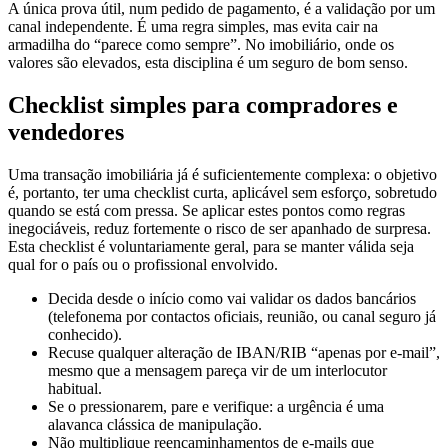
canal independente. É uma regra simples, mas evita cair na
armadilha do “parece como sempre”. No imobiliário, onde os
valores são elevados, esta disciplina é um seguro de bom senso.
Checklist simples para compradores e
vendedores
Uma transação imobiliária já é suficientemente complexa: o objetivo
é, portanto, ter uma checklist curta, aplicável sem esforço, sobretudo
quando se está com pressa. Se aplicar estes pontos como regras
inegociáveis, reduz fortemente o risco de ser apanhado de surpresa.
Esta checklist é voluntariamente geral, para se manter válida seja
qual for o país ou o profissional envolvido.
Decida desde o início como vai validar os dados bancários
(telefonema por contactos oficiais, reunião, ou canal seguro já
conhecido).
Recuse qualquer alteração de IBAN/RIB “apenas por e-mail”,
mesmo que a mensagem pareça vir de um interlocutor
habitual.
Se o pressionarem, pare e verifique: a urgência é uma
alavanca clássica de manipulação.
Não multiplique reencaminhamentos de e-mails que
contenham dados bancários: quanto menos cópias existirem,