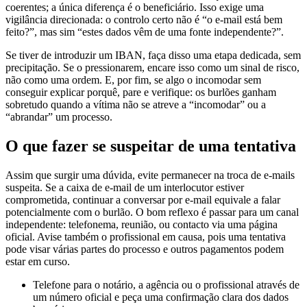
vigilância direcionada: o controlo certo não é “o e-mail está bem
feito?”, mas sim “estes dados vêm de uma fonte independente?”.
Se tiver de introduzir um IBAN, faça disso uma etapa dedicada, sem
precipitação. Se o pressionarem, encare isso como um sinal de risco,
não como uma ordem. E, por fim, se algo o incomodar sem
conseguir explicar porquê, pare e verifique: os burlões ganham
sobretudo quando a vítima não se atreve a “incomodar” ou a
“abrandar” um processo.
O que fazer se suspeitar de uma tentativa
Assim que surgir uma dúvida, evite permanecer na troca de e-mails
suspeita. Se a caixa de e-mail de um interlocutor estiver
comprometida, continuar a conversar por e-mail equivale a falar
potencialmente com o burlão. O bom reflexo é passar para um canal
independente: telefonema, reunião, ou contacto via uma página
oficial. Avise também o profissional em causa, pois uma tentativa
pode visar várias partes do processo e outros pagamentos podem
estar em curso.
Telefone para o notário, a agência ou o profissional através de
um número oficial e peça uma confirmação clara dos dados
bancários.