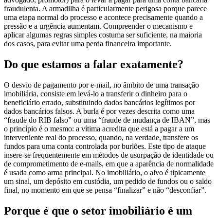
uma etapa normal do processo e acontece precisamente quando a
pressão e a urgência aumentam. Compreender o mecanismo e
aplicar algumas regras simples costuma ser suficiente, na maioria
dos casos, para evitar uma perda financeira importante.
Do que estamos a falar exatamente?
O desvio de pagamento por e-mail, no âmbito de uma transação
imobiliária, consiste em levá-lo a transferir o dinheiro para o
beneficiário errado, substituindo dados bancários legítimos por
dados bancários falsos. A burla é por vezes descrita como uma
“fraude do RIB falso” ou uma “fraude de mudança de IBAN”, mas
o princípio é o mesmo: a vítima acredita que está a pagar a um
interveniente real do processo, quando, na verdade, transfere os
fundos para uma conta controlada por burlões. Este tipo de ataque
insere-se frequentemente em métodos de usurpação de identidade ou
de comprometimento de e-mails, em que a aparência de normalidade
é usada como arma principal. No imobiliário, o alvo é tipicamente
um sinal, um depósito em custódia, um pedido de fundos ou o saldo
final, no momento em que se pensa “finalizar” e não “desconfiar”.
Porque é que o setor imobiliário é um
alvo privilegiado