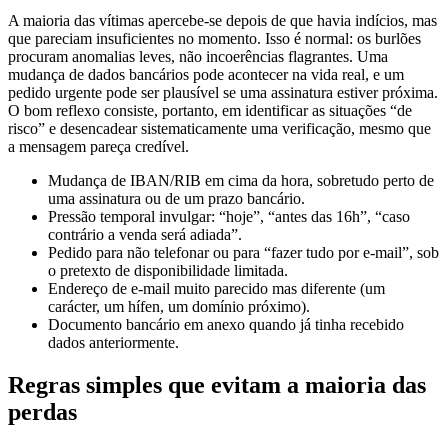
A maioria das vítimas apercebe-se depois de que havia indícios, mas
que pareciam insuficientes no momento. Isso é normal: os burlões
procuram anomalias leves, não incoerências flagrantes. Uma
mudança de dados bancários pode acontecer na vida real, e um
pedido urgente pode ser plausível se uma assinatura estiver próxima.
O bom reflexo consiste, portanto, em identificar as situações “de
risco” e desencadear sistematicamente uma verificação, mesmo que
a mensagem pareça credível.
Mudança de IBAN/RIB em cima da hora, sobretudo perto de
uma assinatura ou de um prazo bancário.
Pressão temporal invulgar: “hoje”, “antes das 16h”, “caso
contrário a venda será adiada”.
Pedido para não telefonar ou para “fazer tudo por e-mail”, sob
o pretexto de disponibilidade limitada.
Endereço de e-mail muito parecido mas diferente (um
carácter, um hífen, um domínio próximo).
Documento bancário em anexo quando já tinha recebido
dados anteriormente.
Regras simples que evitam a maioria das
perdas
Neste tipo de burla, a melhor proteção é um procedimento fixo