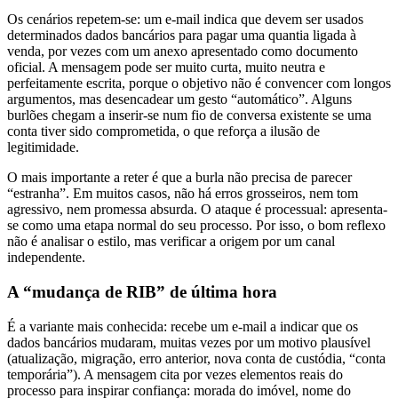
Os cenários repetem-se: um e-mail indica que devem ser usados
determinados dados bancários para pagar uma quantia ligada à
venda, por vezes com um anexo apresentado como documento
oficial. A mensagem pode ser muito curta, muito neutra e
perfeitamente escrita, porque o objetivo não é convencer com longos
argumentos, mas desencadear um gesto “automático”. Alguns
burlões chegam a inserir-se num fio de conversa existente se uma
conta tiver sido comprometida, o que reforça a ilusão de
legitimidade.
O mais importante a reter é que a burla não precisa de parecer
“estranha”. Em muitos casos, não há erros grosseiros, nem tom
agressivo, nem promessa absurda. O ataque é processual: apresenta-
se como uma etapa normal do seu processo. Por isso, o bom reflexo
não é analisar o estilo, mas verificar a origem por um canal
independente.
A “mudança de RIB” de última hora
É a variante mais conhecida: recebe um e-mail a indicar que os
dados bancários mudaram, muitas vezes por um motivo plausível
(atualização, migração, erro anterior, nova conta de custódia, “conta
temporária”). A mensagem cita por vezes elementos reais do
processo para inspirar confiança: morada do imóvel, nome do
vendedor, referências internas, data da reunião. Em alguns casos,