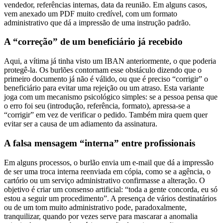
vem anexado um PDF muito credível, com um formato
administrativo que dá a impressão de uma instrução padrão.
A “correção” de um beneficiário já recebido
Aqui, a vítima já tinha visto um IBAN anteriormente, o que poderia
protegê-la. Os burlões contornam esse obstáculo dizendo que o
primeiro documento já não é válido, ou que é preciso “corrigir” o
beneficiário para evitar uma rejeição ou um atraso. Esta variante
joga com um mecanismo psicológico simples: se a pessoa pensa que
o erro foi seu (introdução, referência, formato), apressa-se a
“corrigir” em vez de verificar o pedido. Também mira quem quer
evitar ser a causa de um adiamento da assinatura.
A falsa mensagem “interna” entre profissionais
Em alguns processos, o burlão envia um e-mail que dá a impressão
de ser uma troca interna reenviada em cópia, como se a agência, o
cartório ou um serviço administrativo confirmasse a alteração. O
objetivo é criar um consenso artificial: “toda a gente concorda, eu só
estou a seguir um procedimento”. A presença de vários destinatários
ou de um tom muito administrativo pode, paradoxalmente,
tranquilizar, quando por vezes serve para mascarar a anomalia
principal: uma conta bancária que não deveria estar ali.