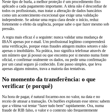
aplicado a cada pagamento importante. A ideia não é desconfiar de
todos os profissionais, mas tratar a alteração de dados bancários
como um acontecimento excecional que exige uma validação
independente. Se adotar uma regra clara desde o início, reduz
fortemente o efeito da urgência, porque sabe o que fazer mesmo sob
pressão.
A regra mais eficaz é a seguinte: nunca validar uma mudança de
IBAN apenas por e-mail. Um profissional legítimo compreenderá
uma verificação, porque estas fraudes atingem muitos setores e não
apenas o imobiliário. Na prática, isso significa telefonar através de
um número que já possui ou que encontra por si mesmo numa fonte
oficial, e confirmar oralmente os dados, ou pedir uma confirmação
por um canal seguro já conhecido. Este passo simples, que leva
apenas alguns minutos, trava a maioria das tentativas.
No momento da transferência: o que
verificar (e porquê)
Na hora de pagar, é natural focarmo-nos no valor, na data e no
receio de atrasar a transação. Os burlões exploram esse stress: sabem
que a vítima vai tentar “fazer tudo bem” rapidamente. Ora, numa
fraude de RIB falso, o valor e o contexto são frequentemente
coerentes; a única diferença é o beneficiário. Isso exige uma