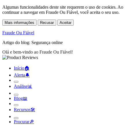
Algumas funcionalidades deste site requerem o uso de cookies. Ao
continuar a navegar em Fraude Ou Fiável, você aceita o seu uso.
Mais informações
Recusar
Aceitar
Fraude Ou Fiável
Artigo do blog: Segurança online
Início
🏠︎
Alerta
🔔︎
Análise
📊︎
Blog
📖︎
Recursos
🛠︎
Procurar
🔎︎
Fraude Ou Fiável
»