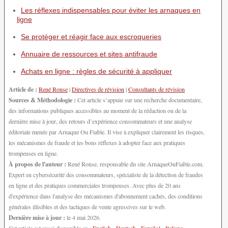
Les réflexes indispensables pour éviter les arnaques en
ligne
Se protéger et réagir face aux escroqueries
Annuaire de ressources et sites antifraude
Achats en ligne : règles de sécurité à appliquer
Article de :
René Ronse
|
Directives de révision
|
Consultants de révision
Sources & Méthodologie :
Cet article s’appuie sur une recherche documentaire,
des informations publiques accessibles au moment de la rédaction ou de la
dernière mise à jour, des retours d’expérience consommateurs et une analyse
éditoriale menée par Arnaque Ou Fiable. Il vise à expliquer clairement les risques,
les mécanismes de fraude et les bons réflexes à adopter face aux pratiques
trompeuses en ligne.
À propos de l'auteur :
René Ronse, responsable du site ArnaqueOuFiable.com.
Expert en cybersécurité des consommateurs, spécialiste de la détection de fraudes
en ligne et des pratiques commerciales trompeuses. Avec plus de 20 ans
d'expérience dans l'analyse des mécanismes d'abonnement cachés, des conditions
générales illisibles et des tactiques de vente agressives sur le web.
Dernière mise à jour :
le 4 mai 2026.
Cet article est aussi disponible en :
English
-
Deutsch
-
Español
-
Italiano
-