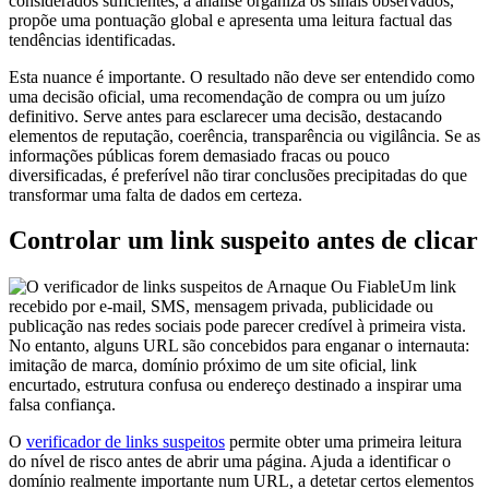
considerados suficientes, a análise organiza os sinais observados,
propõe uma pontuação global e apresenta uma leitura factual das
tendências identificadas.
Esta nuance é importante. O resultado não deve ser entendido como
uma decisão oficial, uma recomendação de compra ou um juízo
definitivo. Serve antes para esclarecer uma decisão, destacando
elementos de reputação, coerência, transparência ou vigilância. Se as
informações públicas forem demasiado fracas ou pouco
diversificadas, é preferível não tirar conclusões precipitadas do que
transformar uma falta de dados em certeza.
Controlar um link suspeito antes de clicar
Um link
recebido por e-mail, SMS, mensagem privada, publicidade ou
publicação nas redes sociais pode parecer credível à primeira vista.
No entanto, alguns URL são concebidos para enganar o internauta:
imitação de marca, domínio próximo de um site oficial, link
encurtado, estrutura confusa ou endereço destinado a inspirar uma
falsa confiança.
O
verificador de links suspeitos
permite obter uma primeira leitura
do nível de risco antes de abrir uma página. Ajuda a identificar o
domínio realmente importante num URL, a detetar certos elementos