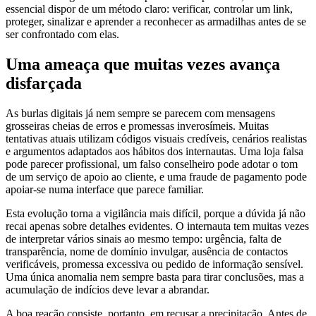
essencial dispor de um método claro: verificar, controlar um link,
proteger, sinalizar e aprender a reconhecer as armadilhas antes de se
ser confrontado com elas.
Uma ameaça que muitas vezes avança
disfarçada
As burlas digitais já nem sempre se parecem com mensagens
grosseiras cheias de erros e promessas inverosímeis. Muitas
tentativas atuais utilizam códigos visuais credíveis, cenários realistas
e argumentos adaptados aos hábitos dos internautas. Uma loja falsa
pode parecer profissional, um falso conselheiro pode adotar o tom
de um serviço de apoio ao cliente, e uma fraude de pagamento pode
apoiar-se numa interface que parece familiar.
Esta evolução torna a vigilância mais difícil, porque a dúvida já não
recai apenas sobre detalhes evidentes. O internauta tem muitas vezes
de interpretar vários sinais ao mesmo tempo: urgência, falta de
transparência, nome de domínio invulgar, ausência de contactos
verificáveis, promessa excessiva ou pedido de informação sensível.
Uma única anomalia nem sempre basta para tirar conclusões, mas a
acumulação de indícios deve levar a abrandar.
A boa reação consiste, portanto, em recusar a precipitação. Antes de