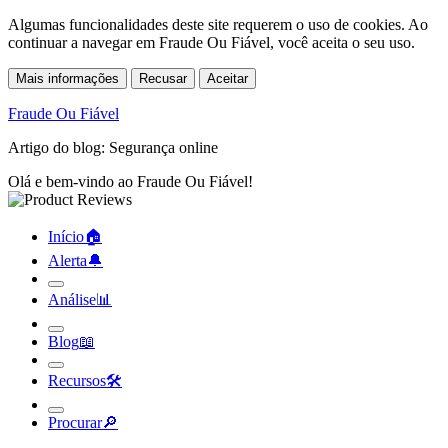
Algumas funcionalidades deste site requerem o uso de cookies. Ao
continuar a navegar em Fraude Ou Fiável, você aceita o seu uso.
Mais informações
Recusar
Aceitar
Fraude Ou Fiável
Artigo do blog: Segurança online
Olá e bem-vindo ao Fraude Ou Fiável!
Início
🏠︎
Alerta
🔔︎
Análise
📊︎
Blog
📖︎
Recursos
🛠︎
Procurar
🔎︎