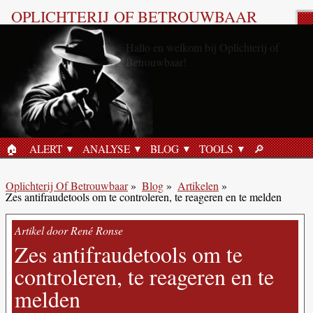
OPLICHTERIJ OF BETROUWBAAR
🏠︎
ALERT
ANALYSE
BLOG
TOOLS
🔎︎
HOME
ZOEKEN
Oplichterij Of Betrouwbaar
»
Blog
»
Artikelen
»
Zes antifraudetools om te controleren, te reageren en te melden
Artikel door René Ronse
Zes antifraudetools om te
controleren, te reageren en te
melden