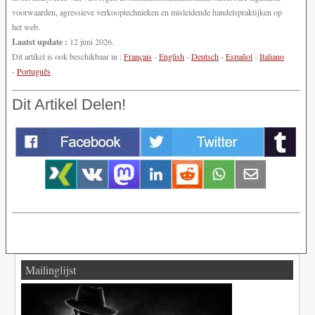
voorwaarden, agressieve verkooptechnieken en misleidende handelspraktijken op
het web.
Laatst update :
12 juni 2026.
Dit artikel is ook beschikbaar in :
Français
-
English
-
Deutsch
-
Español
-
Italiano
-
Português
Dit Artikel Delen!
Mailinglijst