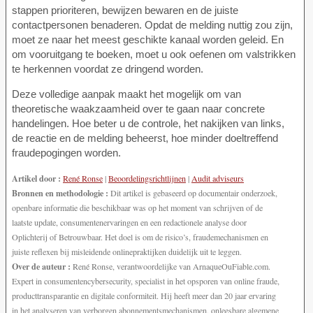
stappen prioriteren, bewijzen bewaren en de juiste
contactpersonen benaderen. Opdat de melding nuttig zou zijn,
moet ze naar het meest geschikte kanaal worden geleid. En
om vooruitgang te boeken, moet u ook oefenen om valstrikken
te herkennen voordat ze dringend worden.
Deze volledige aanpak maakt het mogelijk om van
theoretische waakzaamheid over te gaan naar concrete
handelingen. Hoe beter u de controle, het nakijken van links,
de reactie en de melding beheerst, hoe minder doeltreffend
fraudepogingen worden.
Artikel door :
René Ronse
|
Beoordelingsrichtlijnen
|
Audit adviseurs
Bronnen en methodologie :
Dit artikel is gebaseerd op documentair onderzoek,
openbare informatie die beschikbaar was op het moment van schrijven of de
laatste update, consumentenervaringen en een redactionele analyse door
Oplichterij of Betrouwbaar. Het doel is om de risico’s, fraudemechanismen en
juiste reflexen bij misleidende onlinepraktijken duidelijk uit te leggen.
Over de auteur :
René Ronse, verantwoordelijke van ArnaqueOuFiable.com.
Expert in consumentencybersecurity, specialist in het opsporen van online fraude,
producttransparantie en digitale conformiteit. Hij heeft meer dan 20 jaar ervaring
in het analyseren van verborgen abonnementsmechanismen, onleesbare algemene