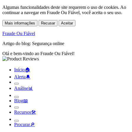
Algumas funcionalidades deste site requerem o uso de cookies. Ao
continuar a navegar em Fraude Ou Fiável, você aceita o seu uso.
Mais informações
Recusar
Aceitar
Fraude Ou Fiável
Artigo do blog: Segurança online
Olá e bem-vindo ao Fraude Ou Fiável!
Início
🏠︎
Alerta
🔔︎
Análise
📊︎
Blog
📖︎
Recursos
🛠︎
Procurar
🔎︎