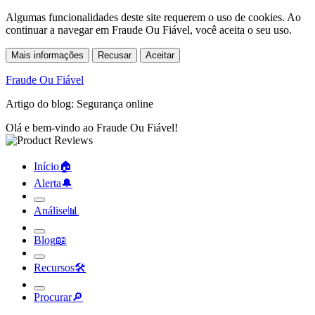
Algumas funcionalidades deste site requerem o uso de cookies. Ao
continuar a navegar em Fraude Ou Fiável, você aceita o seu uso.
Mais informações
Recusar
Aceitar
Fraude Ou Fiável
Artigo do blog: Segurança online
Olá e bem-vindo ao Fraude Ou Fiável!
Início
🏠︎
Alerta
🔔︎
Análise
📊︎
Blog
📖︎
Recursos
🛠︎
Procurar
🔎︎