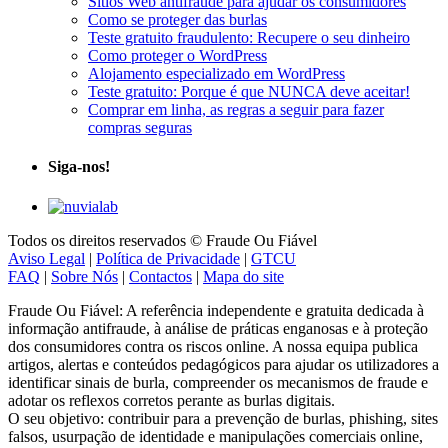
Sítios Web antifraude para ajudar os consumidores
Como se proteger das burlas
Teste gratuito fraudulento: Recupere o seu dinheiro
Como proteger o WordPress
Alojamento especializado em WordPress
Teste gratuito: Porque é que NUNCA deve aceitar!
Comprar em linha, as regras a seguir para fazer
compras seguras
Siga-nos!
Todos os direitos reservados © Fraude Ou Fiável
Aviso Legal
|
Política de Privacidade
|
GTCU
FAQ
|
Sobre Nós
|
Contactos
|
Mapa do site
Fraude Ou Fiável: A referência independente e gratuita dedicada à
informação antifraude, à análise de práticas enganosas e à proteção
dos consumidores contra os riscos online. A nossa equipa publica
artigos, alertas e conteúdos pedagógicos para ajudar os utilizadores a
identificar sinais de burla, compreender os mecanismos de fraude e
adotar os reflexos corretos perante as burlas digitais.
O seu objetivo: contribuir para a prevenção de burlas, phishing, sites
falsos, usurpação de identidade e manipulações comerciais online,