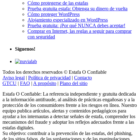
Cómo protegerse de las estafas
Prueba gratuita estafa: Obtenga su dinero de vuelta
Cómo proteger WordPress
Alojamiento especializado en WordPress
Prueba gratuita: ¡Por qué NUNCA debes aceptar!
Comprar en Internet, las reglas a seguir para comprar
con seguridad
Síguenos!
Todos los derechos reservados © Estafa O Confiable
Aviso legal
|
Política de privacidad
|
Contacto
GTCU
|
FAQ
|
A propósito
|
Plano del sitio
Estafa O Confiable: La referencia independiente y gratuita dedicada
a la información antifraude, al análisis de prácticas engañosas y a la
protección de los consumidores frente a los riesgos en línea. Nuestro
equipo publica artículos, alertas y contenidos pedagógicos para
ayudar a los internautas a detectar señales de estafa, comprender los
mecanismos del fraude y adoptar los reflejos adecuados frente a las
estafas digitales.
Su objetivo: contribuir a la prevención de las estafas, del phishing,
de los sitios falsos, de las suplantaciones y de las manipulaciones