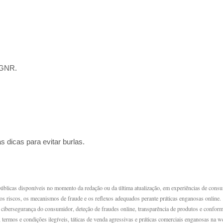
 GNR.
s dicas para evitar burlas.
úblicas disponíveis no momento da redação ou da última atualização, em experiências de cons
e os riscos, os mecanismos de fraude e os reflexos adequados perante práticas enganosas online.
cibersegurança do consumidor, deteção de fraudes online, transparência de produtos e confor
 termos e condições ilegíveis, táticas de venda agressivas e práticas comerciais enganosas na w