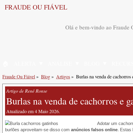
FRAUDE OU FIÁVEL
Olá e bem-vindo ao Fraude O
🏠︎
ALERTA
ANÁLISE
BLOG
RECUR
INÍCIO
Fraude Ou Fiável
»
Blog
»
Artigos
»
Burlas na venda de cachorros 
Artigo de René Ronse
Burlas na venda de cachorros e g
Atualizado em 4 Maio 2026.
Adotar um cachorr
burlões aproveitam-se disso com
anúncios falsos online
. Estas