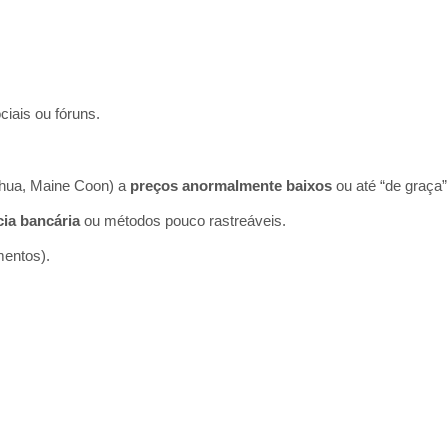
ciais ou fóruns.
ahua, Maine Coon) a
preços anormalmente baixos
ou até “de graça”
cia bancária
ou métodos pouco rastreáveis.
mentos).
.