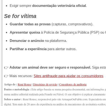
Exigir sempre
documentação veterinária oficial
.
Se for vítima
Guardar todas as provas
(capturas, comprovativos).
Apresentar queixa
à Polícia de Segurança Pública (PSP) ou
Denunciar o anúncio
na plataforma.
Partilhar a experiência
para alertar outros.
👉
Adotar um animal deve ser seguro e responsável.
Siga esta
👉 Mais recursos:
Sites antifraude para ajudar os consumidores
Artigo de :
René Ronse
|
Directrizes de revisão
|
Consultores de auditoria
Fontes e metodologia :
Este artigo baseia-se numa pesquisa documental, em informações p
numa análise editorial realizada pela Fraude ou Fiável. O seu objetivo é explicar clarament
Sobre o autor :
René Ronse, responsável pelo site ArnaqueOuFiable.com. Especialista em 
digital. Tem mais de 20 anos de experiência na análise de mecanismos de assinatura ocultos,