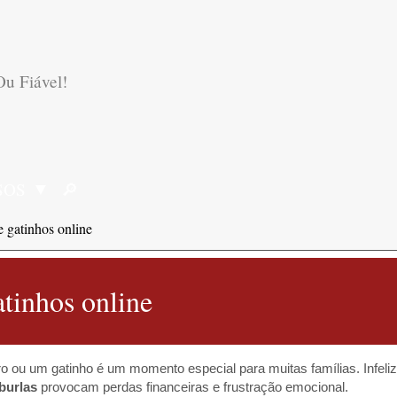
u Fiável!
SOS
🔎︎
PROCURAR
e gatinhos online
atinhos online
o ou um gatinho é um momento especial para muitas famílias. Infeli
burlas
provocam perdas financeiras e frustração emocional.