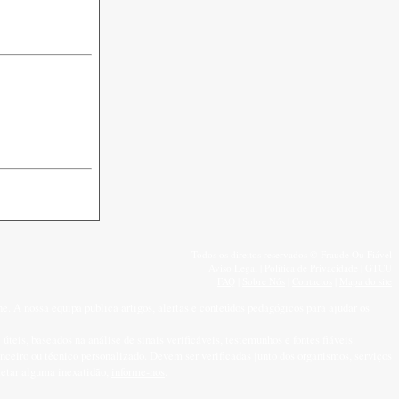
Todos os direitos reservados © Fraude Ou Fiável
Aviso Legal
|
Política de Privacidade
|
GTCU
FAQ
|
Sobre Nós
|
Contactos
|
Mapa do site
e. A nossa equipa publica artigos, alertas e conteúdos pedagógicos para ajudar os
úteis, baseados na análise de sinais verificáveis, testemunhos e fontes fiáveis.
nceiro ou técnico personalizado. Devem ser verificadas junto dos organismos, serviços
etetar alguma inexatidão,
informe-nos
.