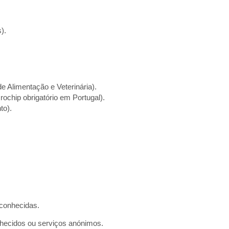
).
e Alimentação e Veterinária).
ochip obrigatório em Portugal).
to).
conhecidas.
ecidos ou serviços anónimos.