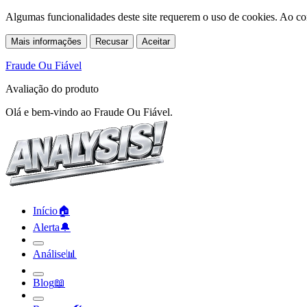
Algumas funcionalidades deste site requerem o uso de cookies. Ao co
Mais informações
Recusar
Aceitar
Fraude Ou Fiável
Avaliação do produto
Olá e bem-vindo ao Fraude Ou Fiável.
Início
🏠︎
Alerta
🔔︎
Análise
📊︎
Blog
📖︎