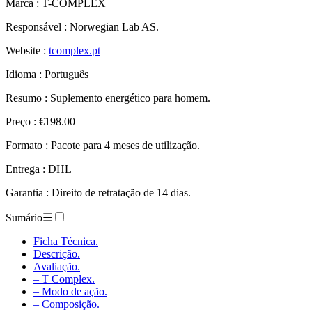
Marca : T-COMPLEX
Responsável : Norwegian Lab AS.
Website :
tcomplex.pt
Idioma : Português
Resumo : Suplemento energético para homem.
Preço : €198.00
Formato : Pacote para 4 meses de utilização.
Entrega : DHL
Garantia : Direito de retratação de 14 dias.
Sumário
☰
Ficha Técnica.
Descrição.
Avaliação.
– T Complex.
– Modo de ação.
– Composição.