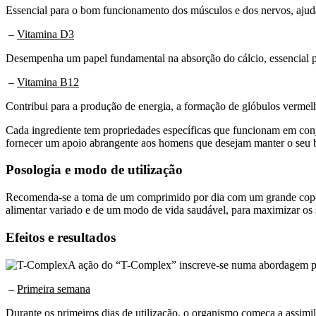
Essencial para o bom funcionamento dos músculos e dos nervos, ajuda
–
Vitamina D3
Desempenha um papel fundamental na absorção do cálcio, essencial p
–
Vitamina B12
Contribui para a produção de energia, a formação de glóbulos vermel
Cada ingrediente tem propriedades específicas que funcionam em conj
fornecer um apoio abrangente aos homens que desejam manter o seu b
Posologia e modo de utilização
Recomenda-se a toma de um comprimido por dia com um grande copo d
alimentar variado e de um modo de vida saudável, para maximizar os s
Efeitos e resultados
A ação do “T-Complex” inscreve-se numa abordagem pro
–
Primeira semana
Durante os primeiros dias de utilização, o organismo começa a assimil