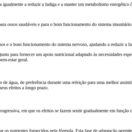
 igualmente a reduzir a fadiga e a manter um metabolismo energético 
ara ossos saudáveis e para o bom funcionamento do sistema imunitário
hos e o bom funcionamento do sistema nervoso, ajudando a reduzir a fa
unto para fornecer um apoio nutricional adaptado às necessidades esp
em-estar geral.
e água, de preferência durante uma refeição para uma melhor assimi
eus efeitos a longo prazo.
gressiva, em que os efeitos se fazem sentir gradualmente em função d
ar os nutrientes fornecidos pela fórmula. Esta fase de adaptação permit