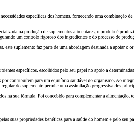
necessidades específicas dos homens, fornecendo uma combinação de nut
ializada na produção de suplementos alimentares, o produto é produz
gurando um controlo rigoroso dos ingredientes e do processo de produ
as, este suplemento faz parte de uma abordagem destinada a apoiar o 
entes específicos, escolhidos pelo seu papel no apoio a determinadas 
or contribuírem para um equilíbrio saudável do organismo. Ao integrar
 regular do suplemento permite uma assimilação progressiva dos princ
idos na sua fórmula. Foi concebido para complementar a alimentação, t
elas suas propriedades benéficas para a saúde do homem e pelo seu p