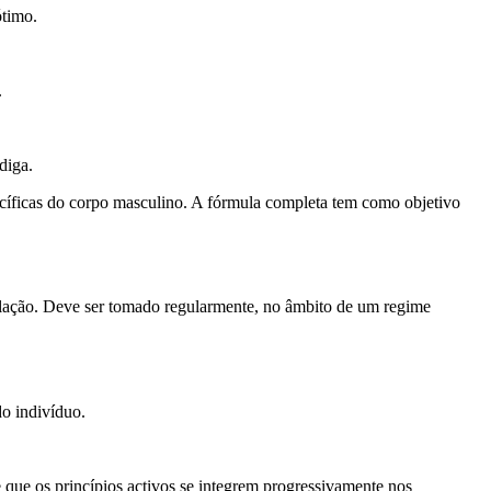
ótimo.
.
diga.
ecíficas do corpo masculino. A fórmula completa tem como objetivo
lação. Deve ser tomado regularmente, no âmbito de um regime
o indivíduo.
e que os princípios activos se integrem progressivamente nos