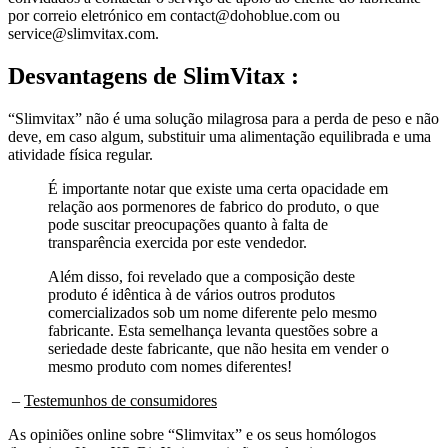
service@slimvitax.com.
Desvantagens de
SlimVitax :
“Slimvitax” não é uma solução milagrosa para a perda de peso e não
deve, em caso algum, substituir uma alimentação equilibrada e uma
atividade física regular.
É importante notar que existe uma certa opacidade em
relação aos pormenores de fabrico do produto, o que
pode suscitar preocupações quanto à falta de
transparência exercida por este vendedor.
Além disso, foi revelado que a composição deste
produto é idêntica à de vários outros produtos
comercializados sob um nome diferente pelo mesmo
fabricante. Esta semelhança levanta questões sobre a
seriedade deste fabricante, que não hesita em vender o
mesmo produto com nomes diferentes!
–
Testemunhos de consumidores
As opiniões online sobre “Slimvitax” e os seus homólogos
(ketoviax, Keto XP, BioXtrim, etc.) são predominantemente