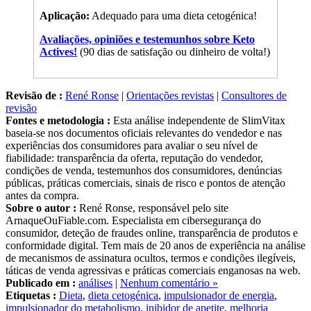
Aplicação:
Adequado para uma dieta cetogénica!
Avaliações, opiniões e testemunhos sobre Keto
Actives!
(90 dias de satisfação ou dinheiro de volta!)
Revisão de :
René Ronse
|
Orientações revistas
|
Consultores de
revisão
Fontes e metodologia :
Esta análise independente de SlimVitax
baseia-se nos documentos oficiais relevantes do vendedor e nas
experiências dos consumidores para avaliar o seu nível de
fiabilidade: transparência da oferta, reputação do vendedor,
condições de venda, testemunhos dos consumidores, denúncias
públicas, práticas comerciais, sinais de risco e pontos de atenção
antes da compra.
Sobre o autor :
René Ronse, responsável pelo site
ArnaqueOuFiable.com. Especialista em cibersegurança do
consumidor, deteção de fraudes online, transparência de produtos e
conformidade digital. Tem mais de 20 anos de experiência na análise
de mecanismos de assinatura ocultos, termos e condições ilegíveis,
táticas de venda agressivas e práticas comerciais enganosas na web.
Publicado em :
análises
|
Nenhum comentário »
Etiquetas :
Dieta
,
dieta cetogénica
,
impulsionador de energia
,
impulsionador do metabolismo
,
inibidor de apetite
,
melhoria
cognitiva
,
perda de peso
,
queimador de gordura
,
suplemento