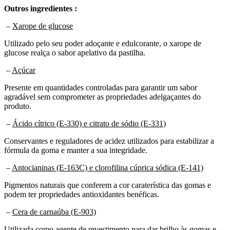
–
Xarope de glucose
Utilizado pelo seu poder adoçante e edulcorante, o xarope de
glucose realça o sabor apelativo da pastilha.
–
Açúcar
Presente em quantidades controladas para garantir um sabor
agradável sem comprometer as propriedades adelgaçantes do
produto.
–
Ácido cítrico (E-330) e citrato de sódio (E-331)
Conservantes e reguladores de acidez utilizados para estabilizar a
fórmula da goma e manter a sua integridade.
–
Antocianinas (E-163C) e clorofilina cúprica sódica (E-141)
Pigmentos naturais que conferem a cor caraterística das gomas e
podem ter propriedades antioxidantes benéficas.
–
Cera de carnaúba (E-903)
Utilizada como agente de revestimento para dar brilho às gomas e
protegê-las da humidade.