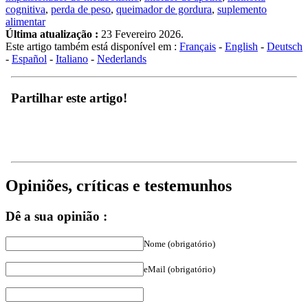
alimentar
Última atualização :
23 Fevereiro 2026.
Este artigo também está disponível em :
Français
-
English
-
Deutsch
-
Español
-
Italiano
-
Nederlands
Partilhar este artigo!
Opiniões, críticas e testemunhos
Dê a sua opinião :
Nome (obrigatório)
eMail (obrigatório)
comentário :