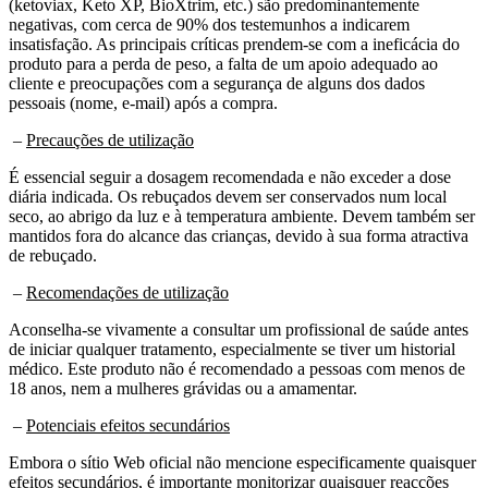
negativas, com cerca de 90% dos testemunhos a indicarem
insatisfação. As principais críticas prendem-se com a ineficácia do
produto para a perda de peso, a falta de um apoio adequado ao
cliente e preocupações com a segurança de alguns dos dados
pessoais (nome, e-mail) após a compra.
–
Precauções de utilização
É essencial seguir a dosagem recomendada e não exceder a dose
diária indicada. Os rebuçados devem ser conservados num local
seco, ao abrigo da luz e à temperatura ambiente. Devem também ser
mantidos fora do alcance das crianças, devido à sua forma atractiva
de rebuçado.
–
Recomendações de utilização
Aconselha-se vivamente a consultar um profissional de saúde antes
de iniciar qualquer tratamento, especialmente se tiver um historial
médico. Este produto não é recomendado a pessoas com menos de
18 anos, nem a mulheres grávidas ou a amamentar.
–
Potenciais efeitos secundários
Embora o sítio Web oficial não mencione especificamente quaisquer
efeitos secundários, é importante monitorizar quaisquer reacções
adversas e consultar um profissional de saúde, se necessário. As