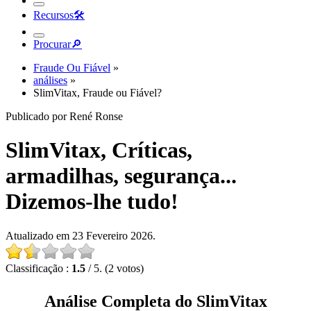
Recursos
🛠︎
Procurar
🔎︎
Fraude Ou Fiável
»
análises
»
SlimVitax, Fraude ou Fiável?
Publicado por René Ronse
SlimVitax, Críticas,
armadilhas, segurança...
Dizemos-lhe tudo!
Atualizado em 23 Fevereiro 2026.
Classificação :
1.5
/ 5. (2 votos)
Análise Completa do SlimVitax