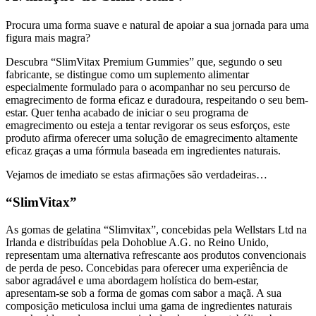
Procura uma forma suave e natural de apoiar a sua jornada para uma
figura mais magra?
Descubra “SlimVitax Premium Gummies” que, segundo o seu
fabricante, se distingue como um suplemento alimentar
especialmente formulado para o acompanhar no seu percurso de
emagrecimento de forma eficaz e duradoura, respeitando o seu bem-
estar. Quer tenha acabado de iniciar o seu programa de
emagrecimento ou esteja a tentar revigorar os seus esforços, este
produto afirma oferecer uma solução de emagrecimento altamente
eficaz graças a uma fórmula baseada em ingredientes naturais.
Vejamos de imediato se estas afirmações são verdadeiras…
“SlimVitax”
As gomas de gelatina “Slimvitax”, concebidas pela Wellstars Ltd na
Irlanda e distribuídas pela Dohoblue A.G. no Reino Unido,
representam uma alternativa refrescante aos produtos convencionais
de perda de peso. Concebidas para oferecer uma experiência de
sabor agradável e uma abordagem holística do bem-estar,
apresentam-se sob a forma de gomas com sabor a maçã. A sua
composição meticulosa inclui uma gama de ingredientes naturais
reconhecidos pelas suas propriedades de apoio metabólico, bem