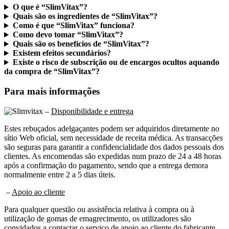
Quais são os ingredientes de “SlimVitax”?
Como é que “SlimVitax” funciona?
Como devo tomar “SlimVitax”?
Quais são os benefícios de “SlimVitax”?
Existem efeitos secundários?
Existe o risco de subscrição ou de encargos ocultos aquando
da compra de “SlimVitax”?
Para mais informações
–
Disponibilidade e entrega
Estes rebuçados adelgaçantes podem ser adquiridos diretamente no
sítio Web oficial, sem necessidade de receita médica. As transacções
são seguras para garantir a confidencialidade dos dados pessoais dos
clientes. As encomendas são expedidas num prazo de 24 a 48 horas
após a confirmação do pagamento, sendo que a entrega demora
normalmente entre 2 a 5 dias úteis.
–
Apoio ao cliente
Para qualquer questão ou assistência relativa à compra ou à
utilização de gomas de emagrecimento, os utilizadores são
convidados a contactar o serviço de apoio ao cliente do fabricante
por correio eletrónico em contact@dohoblue.com ou