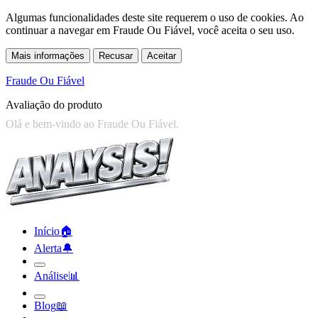
Algumas funcionalidades deste site requerem o uso de cookies. Ao
continuar a navegar em Fraude Ou Fiável, você aceita o seu uso.
Mais informações
Recusar
Aceitar
Fraude Ou Fiável
Avaliação do produto
Início
🏠︎
Alerta
🔔︎
Análise
📊︎
Blog
📖︎