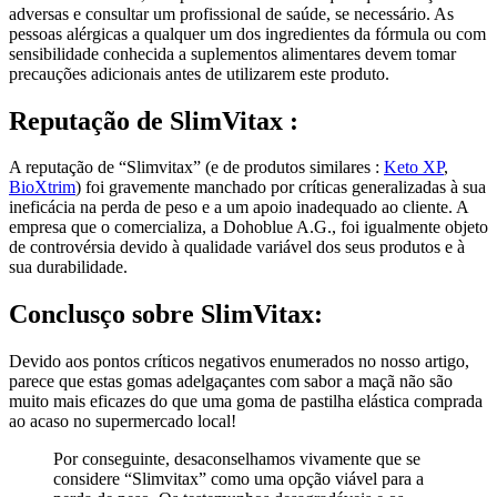
pessoas alérgicas a qualquer um dos ingredientes da fórmula ou com
sensibilidade conhecida a suplementos alimentares devem tomar
precauções adicionais antes de utilizarem este produto.
Reputação de
SlimVitax :
A reputação de “Slimvitax” (e de produtos similares :
Keto XP
,
BioXtrim
) foi gravemente manchado por críticas generalizadas à sua
ineficácia na perda de peso e a um apoio inadequado ao cliente. A
empresa que o comercializa, a Dohoblue A.G., foi igualmente objeto
de controvérsia devido à qualidade variável dos seus produtos e à
sua durabilidade.
Conclusço sobre
SlimVitax:
Devido aos pontos críticos negativos enumerados no nosso artigo,
parece que estas gomas adelgaçantes com sabor a maçã não são
muito mais eficazes do que uma goma de pastilha elástica comprada
ao acaso no supermercado local!
Por conseguinte, desaconselhamos vivamente que se
considere “Slimvitax” como uma opção viável para a
perda de peso. Os testemunhos desagradáveis e os