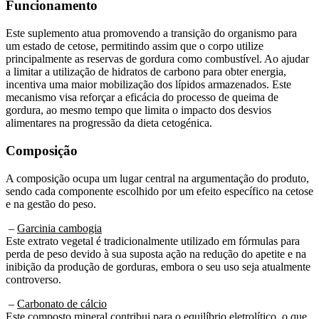
Este suplemento atua promovendo a transição do organismo para
um estado de cetose, permitindo assim que o corpo utilize
principalmente as reservas de gordura como combustível. Ao ajudar
a limitar a utilização de hidratos de carbono para obter energia,
incentiva uma maior mobilização dos lípidos armazenados. Este
mecanismo visa reforçar a eficácia do processo de queima de
gordura, ao mesmo tempo que limita o impacto dos desvios
alimentares na progressão da dieta cetogénica.
Composição
A composição ocupa um lugar central na argumentação do produto,
sendo cada componente escolhido por um efeito específico na cetose
e na gestão do peso.
–
Garcinia cambogia
Este extrato vegetal é tradicionalmente utilizado em fórmulas para
perda de peso devido à sua suposta ação na redução do apetite e na
inibição da produção de gorduras, embora o seu uso seja atualmente
controverso.
–
Carbonato de cálcio
Este composto mineral contribui para o equilíbrio eletrolítico, o que
pode ser útil durante a transição para uma dieta pobre em hidratos de