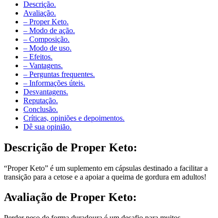
Avaliação.
– Proper Keto.
– Modo de ação.
– Composição.
– Modo de uso.
– Efeitos.
– Vantagens.
– Perguntas frequentes.
– Informações úteis.
Desvantagens.
Reputação.
Conclusão.
Críticas, opiniões e depoimentos.
Dê sua opinião.
Descrição de
Proper Keto:
“Proper Keto” é um suplemento em cápsulas destinado a facilitar a
transição para a cetose e a apoiar a queima de gordura em adultos!
Avaliação de
Proper Keto:
Perder peso de forma duradoura é um desafio para muitos,
especialmente devido à complexidade das dietas restritivas e às