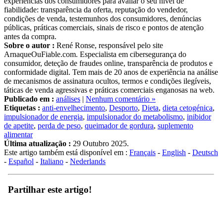
fiabilidade: transparência da oferta, reputação do vendedor,
condições de venda, testemunhos dos consumidores, denúncias
públicas, práticas comerciais, sinais de risco e pontos de atenção
antes da compra.
Sobre o autor :
René Ronse, responsável pelo site
ArnaqueOuFiable.com. Especialista em cibersegurança do
consumidor, deteção de fraudes online, transparência de produtos e
conformidade digital. Tem mais de 20 anos de experiência na análise
de mecanismos de assinatura ocultos, termos e condições ilegíveis,
táticas de venda agressivas e práticas comerciais enganosas na web.
Publicado em :
análises
|
Nenhum comentário »
Etiquetas :
anti-envelhecimento
,
Desporto
,
Dieta
,
dieta cetogénica
,
impulsionador de energia
,
impulsionador do metabolismo
,
inibidor
de apetite
,
perda de peso
,
queimador de gordura
,
suplemento
alimentar
Última atualização :
29 Outubro 2025.
Este artigo também está disponível em :
Français
-
English
-
Deutsch
-
Español
-
Italiano
-
Nederlands
Partilhar este artigo!