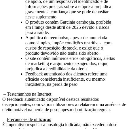
informações precisas sobre a empresa prejudica
gravemente a confiança que se pode depositar
neste suplemento.
O produto contém Garcinia cambogia, proibida
em França desde abril de 2025 devido a riscos
para a saúde.
A política de reembolso, apesar de anunciada
como simples, impõe condições restritivas, com
custos de reposição de stock, e exige que o
produto devolvido não tenha sido aberto.
O site contém inúmeros erros ortográficos, alertas
de marketing e argumentos exagerados, o que
prejudica a credibilidade da oferta.
Feedback autenticado dos clientes refere uma
eficácia considerada insuficiente, ou mesmo
inexistente, na perda de peso.
–
Testemunhos na Internet
O feedback autenticado disponível destaca resultados
decepcionantes, com vários utilizadores a relatarem uma ausência de
efeito notável na perda de peso, apesar da utilização regular.
–
Precauções de utilização
É imperativo respeitar a posologia indicada, não exceder a dose
recomendada e armazenar o suplemento num local fresco e seco.