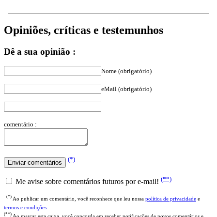
Opiniões, críticas e testemunhos
Dê a sua opinião :
Nome (obrigatório)
eMail (obrigatório)
comentário :
(*)
(**)
Me avise sobre comentários futuros por e-mail!
(*)
Ao publicar um comentário, você reconhece que leu nossa
política de privacidade
e
termos e condições
.
(**)
Ao marcar esta caixa, você concorda em receber notificações de novos comentários e
nossa newsletter semanal.