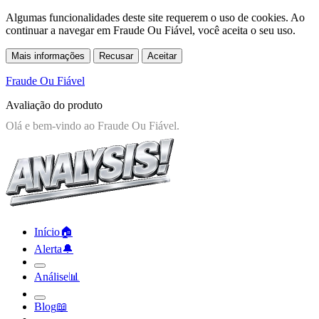
Algumas funcionalidades deste site requerem o uso de cookies. Ao
continuar a navegar em Fraude Ou Fiável, você aceita o seu uso.
Mais informações
Recusar
Aceitar
Fraude Ou Fiável
Avaliação do produto
Início
🏠︎
Alerta
🔔︎
Análise
📊︎
Blog
📖︎