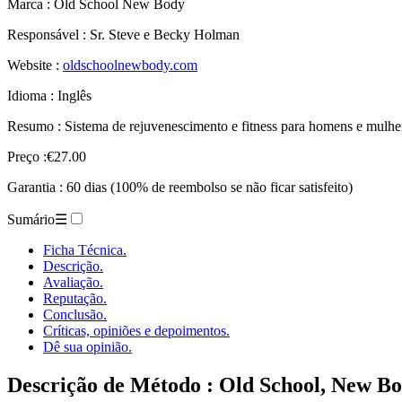
Marca : Old School New Body
Responsável : Sr. Steve e Becky Holman
Website :
oldschoolnewbody.com
Idioma : Inglês
Resumo : Sistema de rejuvenescimento e fitness para homens e mulhe
Preço :€27.00
Garantia : 60 dias (100% de reembolso se não ficar satisfeito)
Sumário
☰
Ficha Técnica.
Descrição.
Avaliação.
Reputação.
Conclusão.
Críticas, opiniões e depoimentos.
Dê sua opinião.
Descrição de
Método : Old School, New Bo