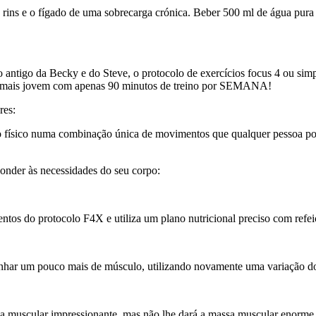
 rins e o fígado de uma sobrecarga crónica. Beber 500 ml de água pura 
antigo da Becky e do Steve, o protocolo de exercícios focus 4 ou simp
cer mais jovem com apenas 90 minutos de treino por SEMANA!
res:
o físico numa combinação única de movimentos que qualquer pessoa po
onder às necessidades do seu corpo:
mentos do protocolo F4X e utiliza um plano nutricional preciso com re
 ganhar um pouco mais de músculo, utilizando novamente uma variação 
 muscular impressionante, mas não lhe dará a massa muscular enorme e 