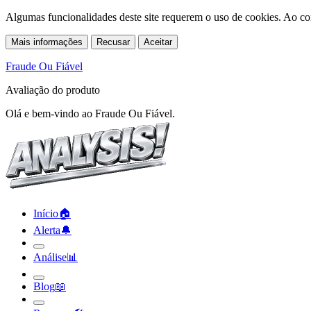
Algumas funcionalidades deste site requerem o uso de cookies. Ao co
Mais informações
Recusar
Aceitar
Fraude Ou Fiável
Avaliação do produto
Olá e bem-vindo ao Fraude Ou Fiável.
Início
🏠︎
Alerta
🔔︎
Análise
📊︎
Blog
📖︎