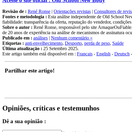
Acesse o site oficial : Old School New Body
Revisão de :
René Ronse
|
Orientações revistas
|
Consultores de revi
Fontes e metodologia :
Esta análise independente de Old School New 
fiabilidade: transparência da oferta, reputação do vendedor, condiçõe
Sobre o autor :
René Ronse, responsável pelo site ArnaqueOuFiable.c
de 20 anos de experiência na análise de mecanismos de assinatura ocul
Publicado em :
análises
|
Nenhum comentário »
Etiquetas :
anti-envelhecimento
,
Desporto
,
perda de peso
,
Saúde
Última atualização :
25 Setembro 2025.
Este artigo também está disponível em :
Français
-
English
-
Deutsch
Partilhar este artigo!
Opiniões, críticas e testemunhos
Dê a sua opinião :