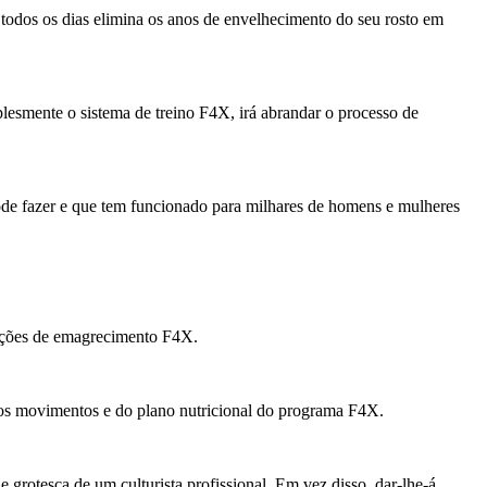
todos os dias elimina os anos de envelhecimento do seu rosto em
lesmente o sistema de treino F4X, irá abrandar o processo de
de fazer e que tem funcionado para milhares de homens e mulheres
feições de emagrecimento F4X.
dos movimentos e do plano nutricional do programa F4X.
grotesca de um culturista profissional. Em vez disso, dar-lhe-á