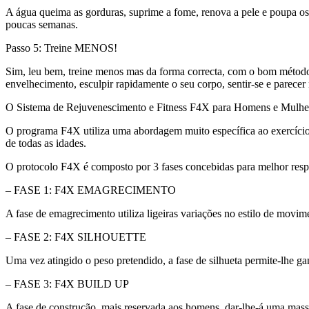
A água queima as gorduras, suprime a fome, renova a pele e poupa os
poucas semanas.
Passo 5: Treine MENOS!
Sim, leu bem, treine menos mas da forma correcta, com o bom método 
envelhecimento, esculpir rapidamente o seu corpo, sentir-se e pare
O Sistema de Rejuvenescimento e Fitness F4X para Homens e Mulhe
O programa F4X utiliza uma abordagem muito específica ao exercíci
de todas as idades.
O protocolo F4X é composto por 3 fases concebidas para melhor resp
– FASE 1: F4X EMAGRECIMENTO
A fase de emagrecimento utiliza ligeiras variações no estilo de movi
– FASE 2: F4X SILHOUETTE
Uma vez atingido o peso pretendido, a fase de silhueta permite-lhe
– FASE 3: F4X BUILD UP
A fase de construção, mais reservada aos homens, dar-lhe-á uma massa