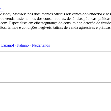
são
Body baseia-se nos documentos oficiais relevantes do vendedor e nas 
s de venda, testemunhos dos consumidores, denúncias públicas, práticas 
om. Especialista em cibersegurança do consumidor, deteção de fraudes 
tos, termos e condições ilegíveis, táticas de venda agressivas e prátic
-
Español
-
Italiano
-
Nederlands