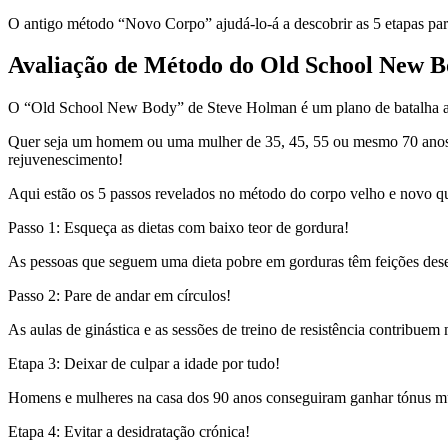
O antigo método “Novo Corpo” ajudá-lo-á a descobrir as 5 etapas para
Avaliação de
Método do Old School New B
O “Old School New Body” de Steve Holman é um plano de batalha anti-
Quer seja um homem ou uma mulher de 35, 45, 55 ou mesmo 70 anos, o
rejuvenescimento!
Aqui estão os 5 passos revelados no método do corpo velho e novo qu
Passo 1: Esqueça as dietas com baixo teor de gordura!
As pessoas que seguem uma dieta pobre em gorduras têm feições dese
Passo 2: Pare de andar em círculos!
As aulas de ginástica e as sessões de treino de resistência contribue
Etapa 3: Deixar de culpar a idade por tudo!
Homens e mulheres na casa dos 90 anos conseguiram ganhar tónus mu
Etapa 4: Evitar a desidratação crónica!