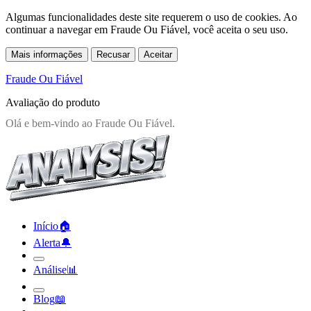
Algumas funcionalidades deste site requerem o uso de cookies. Ao
continuar a navegar em Fraude Ou Fiável, você aceita o seu uso.
Mais informações
Recusar
Aceitar
Fraude Ou Fiável
Avaliação do produto
Início
🏠︎
Alerta
🔔︎
Análise
📊︎
Blog
📖︎