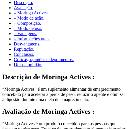
Avaliação.
– Moringa Actives.
– Modo de ação.
– Composição.
– Modo de uso.
– Vantagens.
– Informações úteis.
Desvantagens.
Reputação.
Conclusão.
Críticas, opiniões e depoimentos.
Dê sua opinião.
Descrição
de Moringa Actives :
“Moringa Actives” é um suplemento alimentar de emagrecimento
concebido para acelerar a perda de peso, reduzir o apetite e otimizar
a digestão durante uma dieta de emagrecimento.
Avaliação
de Moringa Actives :
“Moringa Actives é um produto concebido para as pessoas que
desejam perder peso. Trata-se de um suplemento alimentar inovador
que se distingue pela sua composição natural.