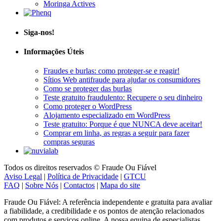
Siga-nos!
Informações Úteis
Fraudes e burlas: como proteger-se e reagir!
Sítios Web antifraude para ajudar os consumidores
Como se proteger das burlas
Teste gratuito fraudulento: Recupere o seu dinheiro
Como proteger o WordPress
Alojamento especializado em WordPress
Teste gratuito: Porque é que NUNCA deve aceitar!
Comprar em linha, as regras a seguir para fazer
compras seguras
Todos os direitos reservados © Fraude Ou Fiável
Aviso Legal
|
Política de Privacidade
|
GTCU
FAQ
|
Sobre Nós
|
Contactos
|
Mapa do site
Fraude Ou Fiável: A referência independente e gratuita para avaliar
a fiabilidade, a credibilidade e os pontos de atenção relacionados
com produtos e serviços online. A nossa equipa de especialistas
ajuda-o a formar uma opinião objetiva através de uma análise