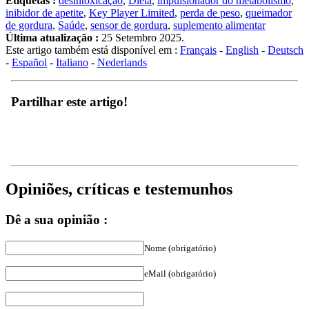
inibidor de apetite
,
Key Player Limited
,
perda de peso
,
queimador
de gordura
,
Saúde
,
sensor de gordura
,
suplemento alimentar
Última atualização :
25 Setembro 2025.
Este artigo também está disponível em :
Français
-
English
-
Deutsch
-
Español
-
Italiano
-
Nederlands
Partilhar este artigo!
Opiniões, críticas e testemunhos
Dê a sua opinião :
Nome (obrigatório)
eMail (obrigatório)