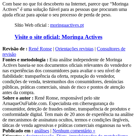
Actives” é uma solução fiável para as pessoas que procuram uma
ajuda eficaz para apoiar o seu processo de perda de peso.
Sítio Web oficial :
moringaactives.pt
Visite o site oficial: Moringa Actives
Revisão de :
René Ronse
|
Orientações revistas
|
Consultores de
revisão
Fontes e metodologia :
Esta análise independente de Moringa
Actives baseia-se nos documentos oficiais relevantes do vendedor e
nas experiências dos consumidores para avaliar o seu nível de
fiabilidade: transparência da oferta, reputação do vendedor,
condições de venda, testemunhos dos consumidores, denúncias
públicas, práticas comerciais, sinais de risco e pontos de atenção
antes da compra.
Sobre o autor :
René Ronse, responsável pelo site
ArnaqueOuFiable.com. Especialista em cibersegurança do
consumidor, deteção de fraudes online, transparência de produtos e
conformidade digital. Tem mais de 20 anos de experiência na análise
de mecanismos de assinatura ocultos, termos e condições ilegíveis,
táticas de venda agressivas e práticas comerciais enganosas na web.
Publicado em :
análises
|
Nenhum comentário »
Etiquetas :
desintoxicação
,
Dieta
,
impulsionador do metabolismo
,