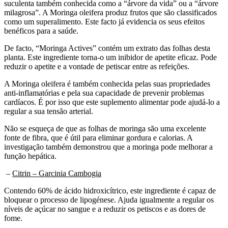
milagrosa”. A Moringa oleifera produz frutos que são classificados
como um superalimento. Este facto já evidencia os seus efeitos
benéficos para a saúde.
De facto, “Moringa Actives” contém um extrato das folhas desta
planta. Este ingrediente torna-o um inibidor de apetite eficaz. Pode
reduzir o apetite e a vontade de petiscar entre as refeições.
A Moringa oleifera é também conhecida pelas suas propriedades
anti-inflamatórias e pela sua capacidade de prevenir problemas
cardíacos. É por isso que este suplemento alimentar pode ajudá-lo a
regular a sua tensão arterial.
Não se esqueça de que as folhas de moringa são uma excelente
fonte de fibra, que é útil para eliminar gordura e calorias. A
investigação também demonstrou que a moringa pode melhorar a
função hepática.
–
Citrin – Garcinia Cambogia
Contendo 60% de ácido hidroxicítrico, este ingrediente é capaz de
bloquear o processo de lipogénese. Ajuda igualmente a regular os
níveis de açúcar no sangue e a reduzir os petiscos e as dores de
fome.
Também estimula o metabolismo, permitindo que o seu corpo