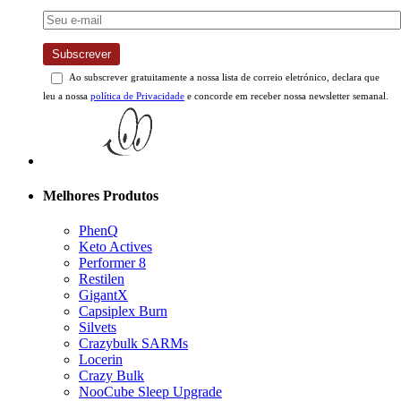
Subscrever
Ao subscrever gratuitamente a nossa lista de correio eletrónico, declara que
leu a nossa
política de Privacidade
e concorde em receber nossa newsletter semanal.
Melhores Produtos
PhenQ
Keto Actives
Performer 8
Restilen
GigantX
Capsiplex Burn
Silvets
Crazybulk SARMs
Locerin
Crazy Bulk
NooCube Sleep Upgrade
Moringa Actives