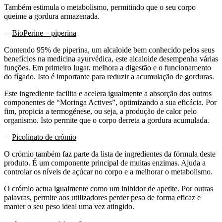
queime a gordura armazenada.
–
BioPerine – piperina
Contendo 95% de piperina, um alcaloide bem conhecido pelos seus
benefícios na medicina ayurvédica, este alcaloide desempenha várias
funções. Em primeiro lugar, melhora a digestão e o funcionamento
do fígado. Isto é importante para reduzir a acumulação de gorduras.
Este ingrediente facilita e acelera igualmente a absorção dos outros
componentes de “Moringa Actives”, optimizando a sua eficácia. Por
fim, propicia a termogénese, ou seja, a produção de calor pelo
organismo. Isto permite que o corpo derreta a gordura acumulada.
–
Picolinato de crómio
O crómio também faz parte da lista de ingredientes da fórmula deste
produto. É um componente principal de muitas enzimas. Ajuda a
controlar os níveis de açúcar no corpo e a melhorar o metabolismo.
O crómio actua igualmente como um inibidor de apetite. Por outras
palavras, permite aos utilizadores perder peso de forma eficaz e
manter o seu peso ideal uma vez atingido.
Método de utilização e resultados :