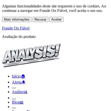
Algumas funcionalidades deste site requerem o uso de cookies. Ao
continuar a navegar em Fraude Ou Fiável, você aceita o seu uso.
Mais informações
Recusar
Aceitar
Fraude Ou Fiável
Avaliação do produto
Início
🏠︎
Alerta
🔔︎
Análise
📊︎
Blog
📖︎