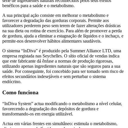
série de ingredientes naturais reconhecidos pelos seus efeitos
benéficos para a saúde e o metabolismo.
A sua principal ação consiste em melhorar o metabolismo e
favorecer a degradação das gorduras corporais. Permite aos
utilizadores perderem peso sem terem de fazer alterações drásticas
na sua dieta ou rotina de exercício. Para além de promover a perda
de gordura, ajuda a eliminar a estagnação de líquidos e o inchaço, e
permite-nos desenvolver hábitos alimentares saudáveis.
O sistema “InDiva” é produzido pela Summer Alliance LTD, uma
empresa registada nas Seychelles. O sítio oficial de vendas indica
que este fabricante dá ênfase a normas de produção rigorosas,
utilizando apenas ingredientes naturais que são seguros para a sua
saúde. Por conseguinte, foi concebido para ser tomado sem risco de
efeitos secundários indesejáveis e sem perturbar o sistema
endócrino.
Como funciona
“InDiva System” actua modificando o metabolismo a nível celular,
favorecendo a degradação dos depósitos de gordura e
transformando-os em energia utilizável.
Actua em várias frentes em simultâneo: estimula o metabolismo,