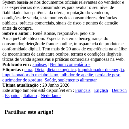
System baseia-se nos documentos oficiais relevantes do vendedor e
nas experiências dos consumidores para avaliar o seu nível de
fiabilidade: transparência da oferta, reputação do vendedor,
condições de venda, testemunhos dos consumidores, denúncias
públicas, práticas comerciais, sinais de risco e pontos de atenção
antes da compra.
Sobre o autor :
René Ronse, responsável pelo site
ArnaqueOuFiable.com. Especialista em cibersegurança do
consumidor, deteção de fraudes online, transparência de produtos e
conformidade digital. Tem mais de 20 anos de experiência na análise
de mecanismos de assinatura ocultos, termos e condições ilegíveis,
táticas de venda agressivas e práticas comerciais enganosas na web.
Publicado em :
análises
|
Nenhum comentário »
Etiquetas :
cura
,
Dieta
,
dieta cetogénica
,
impulsionador de energia
,
impulsionador do metabolismo
,
inibidor de apetite
,
perda de peso
,
queimador de gordura
,
Saúde
,
suplemento alimentar
Última atualização :
20 Junho 2026.
Este artigo também está disponível em :
Français
-
English
-
Deutsch
-
Español
-
Italiano
-
Nederlands
Partilhar este artigo!