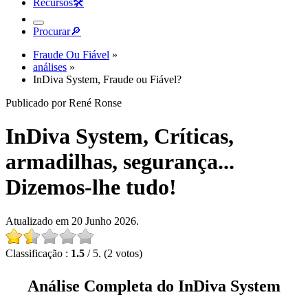
Recursos
🛠︎
Procurar
🔎︎
Fraude Ou Fiável
»
análises
»
InDiva System, Fraude ou Fiável?
Publicado por René Ronse
InDiva System, Críticas,
armadilhas, segurança...
Dizemos-lhe tudo!
Atualizado em 20 Junho 2026.
Classificação :
1.5
/ 5. (2 votos)
Análise Completa do InDiva System