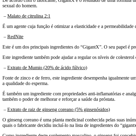
De acordo com o fabricante, GigantX é o resultado de uma fórmula úni
sexual do homem.
–
Malato de citrulina 2:1
É um agente cuja função é otimizar a elasticidade e a permeabilidade 
–
RedNite
Este é um dos principais ingredientes do “GigantX”. O seu papel é pro
Este ingrediente também pode ajudar a regular os níveis de colesterol e
–
Extrato de Mumio (20% de ácido fúlvico)
Fonte de zinco e de ferro, este ingrediente desempenha igualmente u
a qualidade do esperma.
É também um ingrediente com propriedades anti-inflamatórias e analg
também o poder de melhorar e reforçar a saúde da próstata.
–
Extrato de raiz de ginseng coreano (5% ginsenósidos)
O ginseng coreano é uma planta medicinal conhecida pelas suas inúmer
quais o fabricante decidiu incluí-lo na lista de ingredientes do “gigant
Como ingrediente deste suplemento masculino, o ginseng foi concebido