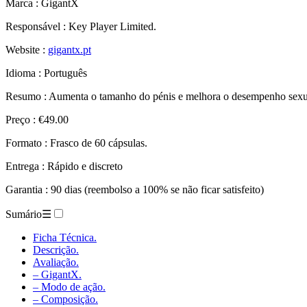
Marca : GigantX
Responsável : Key Player Limited.
Website :
gigantx.pt
Idioma : Português
Resumo : Aumenta o tamanho do pénis e melhora o desempenho sexu
Preço : €49.00
Formato : Frasco de 60 cápsulas.
Entrega : Rápido e discreto
Garantia : 90 dias (reembolso a 100% se não ficar satisfeito)
Sumário
☰
Ficha Técnica.
Descrição.
Avaliação.
– GigantX.
– Modo de ação.
– Composição.