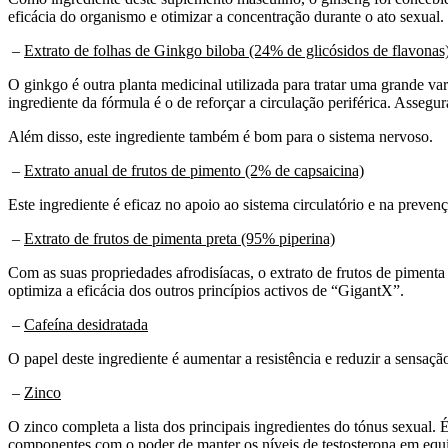
eficácia do organismo e otimizar a concentração durante o ato sexual.
–
Extrato de folhas de Ginkgo biloba (24% de glicósidos de flavonas
O ginkgo é outra planta medicinal utilizada para tratar uma grande
ingrediente da fórmula é o de reforçar a circulação periférica. Asseg
Além disso, este ingrediente também é bom para o sistema nervoso.
–
Extrato anual de frutos de pimento (2% de capsaicina)
Este ingrediente é eficaz no apoio ao sistema circulatório e na preve
–
Extrato de frutos de pimenta preta (95% piperina)
Com as suas propriedades afrodisíacas, o extrato de frutos de pimenta
optimiza a eficácia dos outros princípios activos de “GigantX”.
–
Cafeína desidratada
O papel deste ingrediente é aumentar a resistência e reduzir a sensaçã
–
Zinco
O zinco completa a lista dos principais ingredientes do tónus sexual.
componentes com o poder de manter os níveis de testosterona em equi