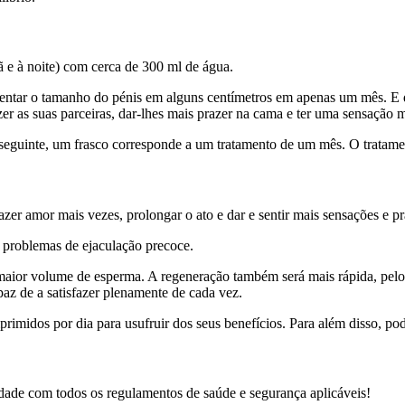
ã e à noite) com cerca de 300 ml de água.
ntar o tamanho do pénis em alguns centímetros em apenas um mês. E d
r as suas parceiras, dar-lhes mais prazer na cama e ter uma sensação m
seguinte, um frasco corresponde a um tratamento de um mês. O tratame
azer amor mais vezes, prolongar o ato e dar e sentir mais sensações e pr
 problemas de ejaculação precoce.
maior volume de esperma. A regeneração também será mais rápida, pelo 
paz de a satisfazer plenamente de cada vez.
primidos por dia para usufruir dos seus benefícios. Para além disso, po
ade com todos os regulamentos de saúde e segurança aplicáveis!