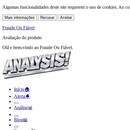
Algumas funcionalidades deste site requerem o uso de cookies. Ao co
Mais informações
Recusar
Aceitar
Fraude Ou Fiável
Avaliação do produto
Olá e bem-vindo ao Fraude Ou Fiável.
Início
🏠︎
Alerta
🔔︎
Análise
📊︎
Blog
📖︎