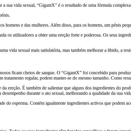
 a sua vida sexual, “GigantX” é o resultado de uma fórmula complexa
pénis.
 dos homens e das mulheres. Além disso, para os homens, um pénis pequ
a os utilizadores a obter uma ereção forte e poderosa. Os seus ingredie
a vida sexual mais satisfatória, mas também melhorar a libido, a resis
rnosos ficam cheios de sangue. O “GigantX” foi concebido para produ
m tratamento regular, podem manter-se do mesmo tamanho. Como resul
da ereção. É também de salientar que alguns dos ingredientes do produto
seu desempenho durante o ato sexual, melhorando a qualidade da sua vida
de do esperma. Contém igualmente ingredientes activos que podem acele