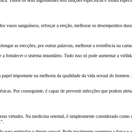
ca. Todos os seus ingredientes têm funções específicas e foram especia
dos vasos sanguíneos, reforçar a ereção, melhorar os desempenhos duran
longar as erecções, por outras palavras, melhorar a resistência na cama 
 a fortalecer o sistema imunitário. Tudo isso só pode aumentar a virilidad
m papel importante na melhoria da qualidade da vida sexual do homem.
ésicas. Por conseguinte, é capaz de prevenir infecções que podem afe
as virtudes. Na medicina oriental, é simplesmente considerado como um
x”.
 para estimular o desejo sexual. Pode igualmente aumentar a força e a