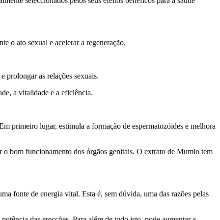
lmente seleccionados pelos seus efeitos benéficos para a saúde
te o ato sexual e acelerar a regeneração.
e prolongar as relações sexuais.
e, a vitalidade e a eficiência.
 Em primeiro lugar, estimula a formação de espermatozóides e melhora
tar o bom funcionamento dos órgãos genitais. O extrato de Mumio tem
a fonte de energia vital. Esta é, sem dúvida, uma das razões pelas
 potência das erecções. Para além de tudo isto, pode aumentar a