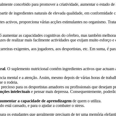
almente concebido para promover a criatividade, aumentar o estado de a
partir de ingredientes naturais de elevada qualidade, em conformidade 
tes activos, proporciona várias acções estimulantes no organismo. Trata
aumentar as capacidades cognitivas do cérebro, mas também melhorar as
es de realizar mais facilmente actividades que exijam muito esforço e 
rreiras exigentes, aos jogadores, aos desportistas, etc. Em suma, é par
ral
. O suplemento nutricional contém ingredientes activos que actuam a
ncia mental e a atenção. Assim, mesmo depois de várias horas de trabalh
ue o rodeia.
precioso para os desportistas amadores ou profissionais que desejam pr
nções intelectuais
e pensar mais depressa. Consequentemente, poderão
aumentar a capacidade de aprendizagem
de quem o utiliza.
 está cansado, e para o ajudar a combater o stress.
 para os estudantes que geralmente precisam de ter uma memória elefant