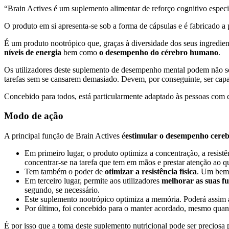
“Brain Actives é um suplemento alimentar de reforço cognitivo especi
O produto em si apresenta-se sob a forma de cápsulas e é fabricado a 
É um produto nootrópico que, graças à diversidade dos seus ingredien
níveis de energia
bem como
o desempenho do cérebro humano
.
Os utilizadores deste suplemento de desempenho mental podem não só 
tarefas sem se cansarem demasiado. Devem, por conseguinte, ser capaz
Concebido para todos, está particularmente adaptado às pessoas com ca
Modo de ação
A principal função de Brain Actives é
estimular o desempenho cereb
Em primeiro lugar, o produto optimiza a concentração, a resistê
concentrar-se na tarefa que tem em mãos e prestar atenção ao q
Tem também o poder de
otimizar a resistência física
. Um bem 
Em terceiro lugar, permite aos utilizadores
melhorar as suas fu
segundo, se necessário.
Este suplemento nootrópico optimiza a memória. Poderá assim
Por último, foi concebido para o manter acordado, mesmo quando
É por isso que a toma deste suplemento nutricional pode ser preciosa