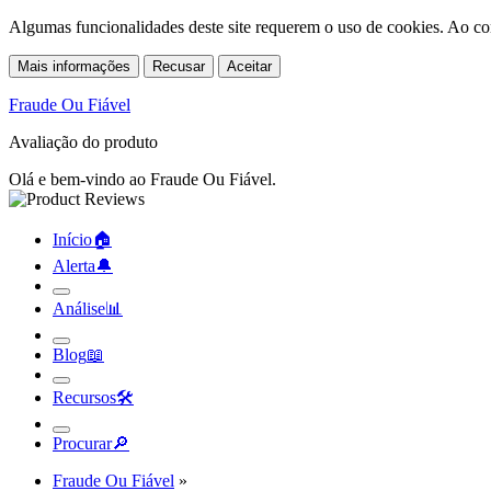
Algumas funcionalidades deste site requerem o uso de cookies. Ao co
Mais informações
Recusar
Aceitar
Fraude Ou Fiável
Avaliação do produto
Olá e bem-vindo ao Fraude Ou Fiável.
Início
🏠︎
Alerta
🔔︎
Análise
📊︎
Blog
📖︎
Recursos
🛠︎
Procurar
🔎︎
Fraude Ou Fiável
»