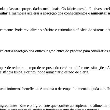
da pelas suas propriedades medicinais. Os fabricantes de “activos cere
mular a memória
acelerar a absorção dos conhecimentos e
aumentar a
icamente. Pode revitalizar o cérebro e estimular a eficácia do sistema
acelerar a absorção dos outros ingredientes do produto para otimizar os s
apaz de reduzir o tempo de resposta do cérebro a diferentes situações
esistência física. Por fim, pode aumentar o estado de alerta.
seus inúmeros benefícios. Aumenta o desempenho mental, ajuda a melho
ingredientes. Este é o ingrediente que confere ao suplemento alimentar 
é igualmente capaz de apoiar o funcionamento do sistema nervoso.