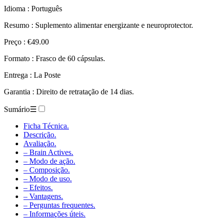
Idioma : Português
Resumo : Suplemento alimentar energizante e neuroprotector.
Preço : €49.00
Formato : Frasco de 60 cápsulas.
Entrega : La Poste
Garantia : Direito de retratação de 14 dias.
Sumário
☰
Ficha Técnica.
Descrição.
Avaliação.
– Brain Actives.
– Modo de ação.
– Composição.
– Modo de uso.
– Efeitos.
– Vantagens.
– Perguntas frequentes.
– Informações úteis.