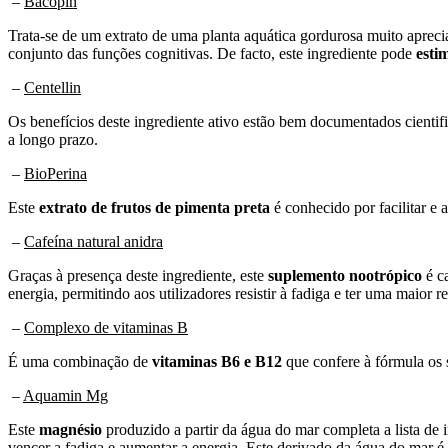
–
Bacopin
Trata-se de um extrato de uma planta aquática gordurosa muito aprecia
conjunto das funções cognitivas. De facto, este ingrediente pode
esti
–
Centellin
Os benefícios deste ingrediente ativo estão bem documentados cientif
a longo prazo.
–
BioPerina
Este
extrato de frutos de pimenta preta
é conhecido por facilitar e 
–
Cafeína natural anidra
Graças à presença deste ingrediente, este
suplemento nootrópico
é c
energia, permitindo aos utilizadores resistir à fadiga e ter uma maior r
–
Complexo de vitaminas B
É uma combinação de
vitaminas B6 e B12
que confere à fórmula os 
–
Aquamin Mg
Este
magnésio
produzido a partir da água do mar completa a lista de 
vencer a fadiga e aumentar a energia. Este derivado da água do mar 