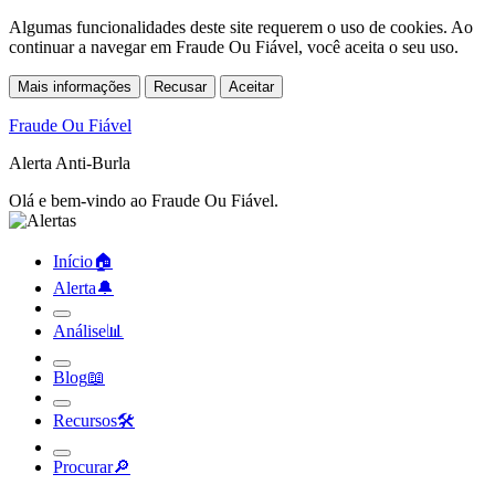
Algumas funcionalidades deste site requerem o uso de cookies. Ao
continuar a navegar em Fraude Ou Fiável, você aceita o seu uso.
Mais informações
Recusar
Aceitar
Fraude Ou Fiável
Alerta Anti-Burla
Olá e bem-vindo ao Fraude Ou Fiável.
Início
🏠︎
Alerta
🔔︎
Análise
📊︎
Blog
📖︎
Recursos
🛠︎
Procurar
🔎︎