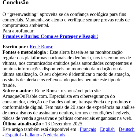
Conclusão
O “greenwashing” aproveita-se da confiança ecológica para fins
comerciais. Mantenha-se atento e verifique sempre provas reais de
compromisso ambiental.
Para aprofundar:
Fraudes e Burlas: Como se Proteger e Reagir!
Escrito por :
René Ronse
Fontes e metodologia :
Este alerta baseia-se na monitorização
regular das plataformas nacionais de denúncia, nos testemunhos de
vítimas, nos comunicados emitidos pelas autoridades competentes e
noutras informações disponíveis no momento da redação ou da
última atualização. O seu objetivo é identificar o modo de atuação,
os sinais de alerta e os reflexos adequados perante este tipo de
fraude.
Sobre o autor :
René Ronse, responsável pelo site
ArnaqueOuFiable.com. Especialista em cibersegurança do
consumidor, deteção de fraudes online, transparência de produtos e
conformidade digital. Tem mais de 20 anos de experiência na análise
de mecanismos de assinatura ocultos, termos e condições ilegíveis,
táticas de venda agressivas e práticas comerciais enganosas na web.
Última atualização :
13 Dezembro 2025.
Este artigo também está disponível em :
Français
-
English
-
Deutsch
-
Español
-
Italiano
-
Nederlands