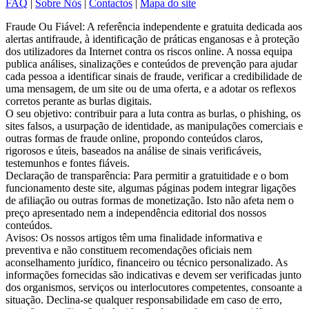
FAQ
|
Sobre Nós
|
Contactos
|
Mapa do site
Fraude Ou Fiável: A referência independente e gratuita dedicada aos
alertas antifraude, à identificação de práticas enganosas e à proteção
dos utilizadores da Internet contra os riscos online. A nossa equipa
publica análises, sinalizações e conteúdos de prevenção para ajudar
cada pessoa a identificar sinais de fraude, verificar a credibilidade de
uma mensagem, de um site ou de uma oferta, e a adotar os reflexos
corretos perante as burlas digitais.
O seu objetivo: contribuir para a luta contra as burlas, o phishing, os
sites falsos, a usurpação de identidade, as manipulações comerciais e
outras formas de fraude online, propondo conteúdos claros,
rigorosos e úteis, baseados na análise de sinais verificáveis,
testemunhos e fontes fiáveis.
Declaração de transparência: Para permitir a gratuitidade e o bom
funcionamento deste site, algumas páginas podem integrar ligações
de afiliação ou outras formas de monetização. Isto não afeta nem o
preço apresentado nem a independência editorial dos nossos
conteúdos.
Avisos: Os nossos artigos têm uma finalidade informativa e
preventiva e não constituem recomendações oficiais nem
aconselhamento jurídico, financeiro ou técnico personalizado. As
informações fornecidas são indicativas e devem ser verificadas junto
dos organismos, serviços ou interlocutores competentes, consoante a
situação. Declina-se qualquer responsabilidade em caso de erro,