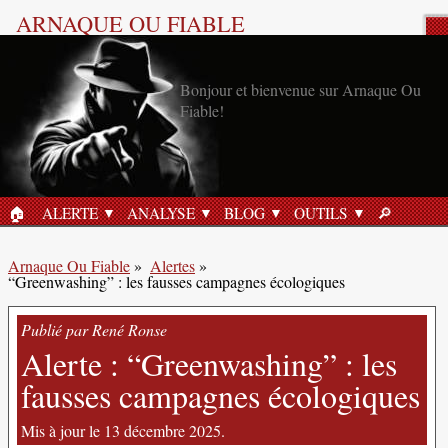
ARNAQUE OU FIABLE
Alerte Anti-Arnaque
Bonjour et bienvenue sur Arnaque Ou
Fiable!
🏠︎
ALERTE
ANALYSE
BLOG
OUTILS
🔎︎
ACCUEIL
RECHERC
Arnaque Ou Fiable
»
Alertes
»
“Greenwashing” : les fausses campagnes écologiques
Publié par René Ronse
Alerte : “Greenwashing” : les
fausses campagnes écologiques
Mis à jour le 13 décembre 2025.