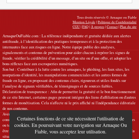
Tous droits réservés © Arnaque ou Fiable
Mention Légale
|
Politique de Confidentialité
CGU
|
FAQ
|
À propos
|
Contact
|
Plan du site
ArnaqueOuFiable.com : La référence indépendante et gratuite dédiée aux alertes
antifraude, à l’identification des pratiques trompeuses et à la protection des
internautes face aux risques en ligne. Notre équipe publie des analyses,
signalements et contenus de prévention pour aider chacun à repérer les signes de
fraude, vérifier la crédibilité d’un message, d’un site ou d’une offre, et adopter les
bons réflexes face aux escroqueries numériques.
Son but : Contribuer à la lutte contre les arnaques, le phishing, les faux sites, les
usurpations d’identité, les manipulations commerciales et les autres formes de
fraude en ligne, en proposant des contenus clairs, rigoureux et utiles fondés sur
l’analyse de signaux vérifiables, de témoignages et de sources fiables.
Déclaration de transparence : Afin de permettre la gratuité et le bon fonctionnement
de ce site Internet, certaines pages peuvent intégrer des liens d'affiliation ou d'autres
formes de monétisation. Cela n'affecte ni le prix affiché ni l'indépendance éditoriale
de nos contenus.
Avertissements : Nos articles ont une vocation informative et préventive et ne
Certaines fonctions de ce site nécessitent l'utilisation de
constituent ni des recommandations officielles ni des conseils juridiques, financiers
cookies. En poursuivant votre navigation sur Arnaque Ou
ou techniques personnalisés. Les informations fournies sont indicatives et doivent
être vérifiées auprès des organismes, services ou interlocuteurs compétents selon la
Fiable, vous acceptez leur utilisation.
situation. Nous déclinons toute responsabilité en cas d'erreur, d'omission ou de