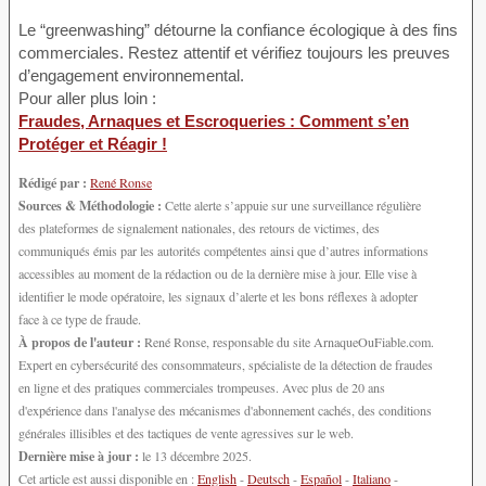
Le “greenwashing” détourne la confiance écologique à des fins
commerciales. Restez attentif et vérifiez toujours les preuves
d’engagement environnemental.
Pour aller plus loin :
Fraudes, Arnaques et Escroqueries : Comment s’en
Protéger et Réagir !
Rédigé par :
René Ronse
Sources & Méthodologie :
Cette alerte s’appuie sur une surveillance régulière
des plateformes de signalement nationales, des retours de victimes, des
communiqués émis par les autorités compétentes ainsi que d’autres informations
accessibles au moment de la rédaction ou de la dernière mise à jour. Elle vise à
identifier le mode opératoire, les signaux d’alerte et les bons réflexes à adopter
face à ce type de fraude.
À propos de l'auteur :
René Ronse, responsable du site ArnaqueOuFiable.com.
Expert en cybersécurité des consommateurs, spécialiste de la détection de fraudes
en ligne et des pratiques commerciales trompeuses. Avec plus de 20 ans
d'expérience dans l'analyse des mécanismes d'abonnement cachés, des conditions
générales illisibles et des tactiques de vente agressives sur le web.
Dernière mise à jour :
le 13 décembre 2025.
Cet article est aussi disponible en :
English
-
Deutsch
-
Español
-
Italiano
-