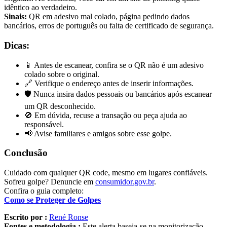
idêntico ao verdadeiro.
Sinais:
QR em adesivo mal colado, página pedindo dados
bancários, erros de português ou falta de certificado de segurança.
Dicas:
📱 Antes de escanear, confira se o QR não é um adesivo
colado sobre o original.
🔗 Verifique o endereço antes de inserir informações.
🛡️ Nunca insira dados pessoais ou bancários após escanear
um QR desconhecido.
🚫 Em dúvida, recuse a transação ou peça ajuda ao
responsável.
📢 Avise familiares e amigos sobre esse golpe.
Conclusão
Cuidado com qualquer QR code, mesmo em lugares confiáveis.
Sofreu golpe? Denuncie em
consumidor.gov.br
.
Confira o guia completo:
Como se Proteger de Golpes
Escrito por :
René Ronse
Fontes e metodologia :
Este alerta baseia-se na monitorização