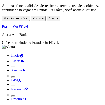
Algumas funcionalidades deste site requerem o uso de cookies. Ao
continuar a navegar em Fraude Ou Fiável, você aceita o seu uso.
Mais informações
Recusar
Aceitar
Fraude Ou Fiável
Alerta Anti-Burla
Olá e bem-vindo ao Fraude Ou Fiável.
Início
🏠︎
Alerta
🔔︎
Análise
📊︎
Blog
📖︎
Recursos
🛠︎
Procurar
🔎︎