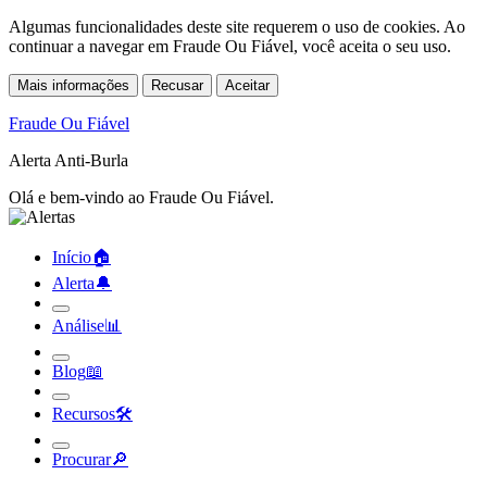
Algumas funcionalidades deste site requerem o uso de cookies. Ao
continuar a navegar em Fraude Ou Fiável, você aceita o seu uso.
Mais informações
Recusar
Aceitar
Fraude Ou Fiável
Alerta Anti-Burla
Olá e bem-vindo ao Fraude Ou Fiável.
Início
🏠︎
Alerta
🔔︎
Análise
📊︎
Blog
📖︎
Recursos
🛠︎
Procurar
🔎︎