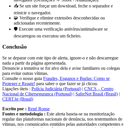
📥 Se um site forçar um download, feche o separador e
reinicie o navegador.
🧩 Verifique e elimine extensões desconhecidas ou
adicionadas recentemente.
🛡️ Execute uma verificação antivírus/antimalware se
descarregou ou executou um ficheiro.
Conclusão
Se se deparar com este tipo de alerta, ignore-o e não descarregue
nada a partir da página apresentada.
Denuncie a tentativa se for alvo dela e avise familiares ou colegas
para evitar outras vítimas.
Consulte o nosso guia
Fraudes, Enganos e Burlas: Como se
Proteger e Reagir!
para saber o que fazer se já clicou.
Ligações úteis :
Polícia Judiciária (Portugal)
|
CNCS – Centro
Nacional de Cibersegurança (Portugal)
|
SaferNet Brasil (Brasil)
|
CERT.br (Brasil)
Escrito por :
René Ronse
Fontes e metodologia :
Este alerta baseia-se na monitorização
regular das plataformas nacionais de denúncia, nos testemunhos de
vítimas, nos comunicados emitidos pelas autoridades competentes e