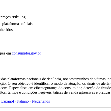
.
preços ridículos).
plataformas oficiais.
nhecidos.
olpes em
consumidor.gov.br
.
ar das plataformas nacionais de denúncia, nos testemunhos de vítimas, 
o. O seu objetivo é identificar o modo de atuação, os sinais de alerta e
om. Especialista em cibersegurança do consumidor, deteção de fraudes 
tos, termos e condições ilegíveis, táticas de venda agressivas e prátic
-
Español
-
Italiano
-
Nederlands