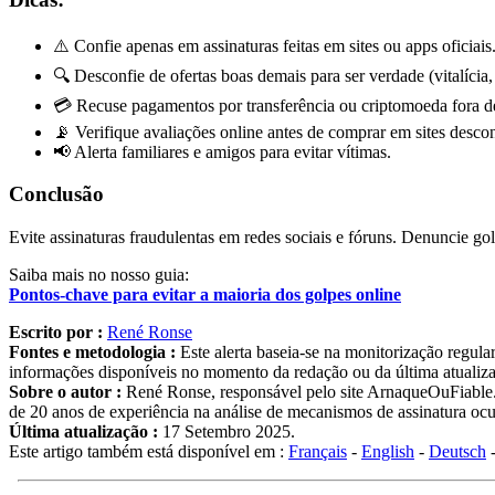
⚠️ Confie apenas em assinaturas feitas em sites ou apps oficiais
🔍 Desconfie de ofertas boas demais para ser verdade (vitalícia, 
💳 Recuse pagamentos por transferência ou criptomoeda fora de 
📡 Verifique avaliações online antes de comprar em sites desco
📢 Alerta familiares e amigos para evitar vítimas.
Conclusão
Evite assinaturas fraudulentas em redes sociais e fóruns. Denuncie g
Saiba mais no nosso guia:
Pontos-chave para evitar a maioria dos golpes online
Escrito por :
René Ronse
Fontes e metodologia :
Este alerta baseia-se na monitorização regul
informações disponíveis no momento da redação ou da última atualizaçã
Sobre o autor :
René Ronse, responsável pelo site ArnaqueOuFiable.c
de 20 anos de experiência na análise de mecanismos de assinatura ocul
Última atualização :
17 Setembro 2025.
Este artigo também está disponível em :
Français
-
English
-
Deutsch