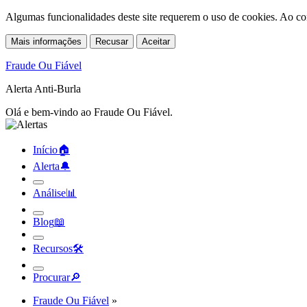
Algumas funcionalidades deste site requerem o uso de cookies. Ao co
Mais informações
Recusar
Aceitar
Fraude Ou Fiável
Alerta Anti-Burla
Olá e bem-vindo ao Fraude Ou Fiável.
Início
🏠︎
Alerta
🔔︎
Análise
📊︎
Blog
📖︎
Recursos
🛠︎
Procurar
🔎︎
Fraude Ou Fiável
»