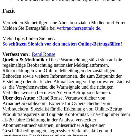
Fazit
Vermeiden Sie betrügerische Abos in sozialen Medien und Foren.
Melden Sie Betrugsfälle bei
verbraucherzentrale.de
.
Mehr Tipps finden Sie hier:
So schützen Sie sich vor den meisten Online-Betrugsfällen!
Verfasst von :
René Ronse
Quellen & Methodik :
Diese Warnmeldung stützt sich auf die
regelmäßige Beobachtung nationaler Meldeplattformen,
Rückmeldungen von Opfern, Mitteilungen der zuständigen
Behörden sowie weitere Informationen, die zum Zeitpunkt der
Erstellung oder der letzten Aktualisierung verfügbar waren. Ziel ist
es, die Vorgehensweise, die Warnsignale und die richtigen
Verhaltensweisen bei dieser Art von Betrug zu erkennen.
Über den Autor :
René Ronse, Verantwortlicher von
ArnaqueOuFiable.com. Experte für Cybersicherheit von
Verbrauchern, Spezialist für die Erkennung von Online-Betrug,
Produkttransparenz und digitale Konformität. Er verfügt über mehr
als 20 Jahre Erfahrung in der Analyse versteckter
Abonnementmechanismen, unleserlicher Allgemeiner
Geschäftsbedingungen, aggressiver Verkaufstaktiken und