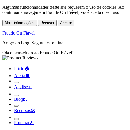
Algumas funcionalidades deste site requerem o uso de cookies. Ao
continuar a navegar em Fraude Ou Fiável, você aceita o seu uso.
Mais informações
Recusar
Aceitar
Fraude Ou Fiável
Artigo do blog: Segurança online
Olá e bem-vindo ao Fraude Ou Fiável!
Início
🏠︎
Alerta
🔔︎
Análise
📊︎
Blog
📖︎
Recursos
🛠︎
Procurar
🔎︎