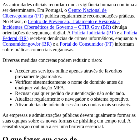
As autoridades oficiais recordam que a vigilância humana continua a
ser determinante. Em Portugal, o
Centro Nacional de
Cibersegurança (PT)
publica regularmente recomendações práticas.
No Brasil, o
Centro de Prevenção, Tratamento e Resposta a
Incidentes Cibernéticos de Governo – CTIR Gov (BR)
divulga
orientações de segurança digital. A
Polícia Judiciária (PT)
e a
Polícia
Federal (BR)
recebem denúncias de crimes informáticos, enquanto a
Consumidor.gov.br (BR)
e a
Portal do Consumidor (PT)
informam
sobre práticas comerciais enganosas.
Diversas medidas concretas podem reduzir o risco:
Aceder aos serviços online apenas através de favoritos
previamente guardados.
Verificar sistematicamente o nome de domínio antes de
qualquer validação MFA.
Recusar qualquer pedido de autenticação não solicitado.
Atualizar regularmente o navegador e o sistema operativo.
Ativar alertas de início de sessão nas contas mais sensíveis.
As empresas e administrações públicas devem igualmente formar as
suas equipas sobre as novas formas de phishing em tempo real. A
sensibilização continua a ser uma barreira essencial.
O que fazer em caso de