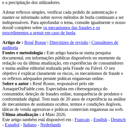
e a precipitação dos utilizadores.
Adotar reflexos simples, verificar cada pedido de autenticação e
manter-se informado sobre novos métodos de burla continuam a ser
indispensáveis. Para aprofundar o tema, consulte igualmente o nosso
dossiê completo sobre
os mecanismos das fraudes e os
procedimentos a seguir em caso de burla
.
Artigo de :
René Ronse
|
Directrizes de revisão
|
Consultores de
auditoria
Fontes e metodologia :
Este artigo baseia-se numa pesquisa
documental, em informações públicas disponíveis no momento da
redação ou da última atualização, em experiências de consumidores
e numa análise editorial realizada pela Fraude ou Fiável. O seu
objetivo é explicar claramente os riscos, os mecanismos de fraude e
os reflexos adequados perante práticas enganosas online.
Sobre o autor :
René Ronse, responsável pelo site
ArnaqueOuFiable.com. Especialista em cibersegurança do
consumidor, deteção de fraudes online, transparência de produtos e
conformidade digital. Tem mais de 20 anos de experiência na análise
de mecanismos de assinatura ocultos, termos e condições ilegíveis,
táticas de venda agressivas e práticas comerciais enganosas na web.
Última atualização :
4 Maio 2026.
Este artigo também está disponível em :
Français
-
English
-
Deutsch
-
Español
-
Italiano
-
Nederlands