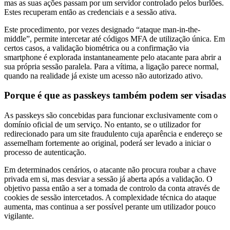
mas as suas ações passam por um servidor controlado pelos burlões.
Estes recuperam então as credenciais e a sessão ativa.
Este procedimento, por vezes designado “ataque man-in-the-
middle”, permite intercetar até códigos MFA de utilização única. Em
certos casos, a validação biométrica ou a confirmação via
smartphone é explorada instantaneamente pelo atacante para abrir a
sua própria sessão paralela. Para a vítima, a ligação parece normal,
quando na realidade já existe um acesso não autorizado ativo.
Porque é que as passkeys também podem ser visadas
As passkeys são concebidas para funcionar exclusivamente com o
domínio oficial de um serviço. No entanto, se o utilizador for
redirecionado para um site fraudulento cuja aparência e endereço se
assemelham fortemente ao original, poderá ser levado a iniciar o
processo de autenticação.
Em determinados cenários, o atacante não procura roubar a chave
privada em si, mas desviar a sessão já aberta após a validação. O
objetivo passa então a ser a tomada de controlo da conta através de
cookies de sessão intercetados. A complexidade técnica do ataque
aumenta, mas continua a ser possível perante um utilizador pouco
vigilante.