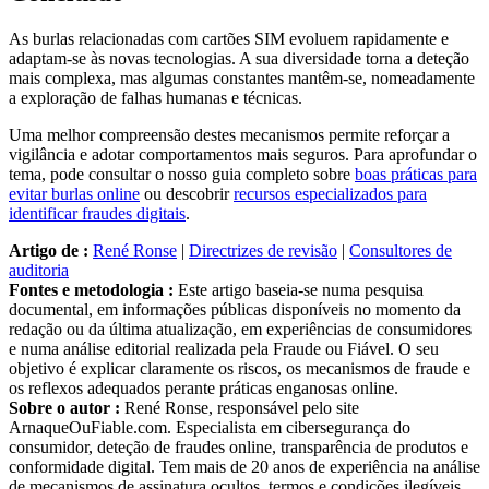
As burlas relacionadas com cartões SIM evoluem rapidamente e
adaptam-se às novas tecnologias. A sua diversidade torna a deteção
mais complexa, mas algumas constantes mantêm-se, nomeadamente
a exploração de falhas humanas e técnicas.
Uma melhor compreensão destes mecanismos permite reforçar a
vigilância e adotar comportamentos mais seguros. Para aprofundar o
tema, pode consultar o nosso guia completo sobre
boas práticas para
evitar burlas online
ou descobrir
recursos especializados para
identificar fraudes digitais
.
Artigo de :
René Ronse
|
Directrizes de revisão
|
Consultores de
auditoria
Fontes e metodologia :
Este artigo baseia-se numa pesquisa
documental, em informações públicas disponíveis no momento da
redação ou da última atualização, em experiências de consumidores
e numa análise editorial realizada pela Fraude ou Fiável. O seu
objetivo é explicar claramente os riscos, os mecanismos de fraude e
os reflexos adequados perante práticas enganosas online.
Sobre o autor :
René Ronse, responsável pelo site
ArnaqueOuFiable.com. Especialista em cibersegurança do
consumidor, deteção de fraudes online, transparência de produtos e
conformidade digital. Tem mais de 20 anos de experiência na análise
de mecanismos de assinatura ocultos, termos e condições ilegíveis,