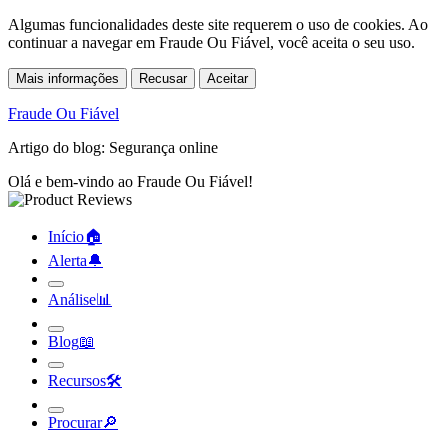
Algumas funcionalidades deste site requerem o uso de cookies. Ao
continuar a navegar em Fraude Ou Fiável, você aceita o seu uso.
Mais informações
Recusar
Aceitar
Fraude Ou Fiável
Artigo do blog: Segurança online
Olá e bem-vindo ao Fraude Ou Fiável!
Início
🏠︎
Alerta
🔔︎
Análise
📊︎
Blog
📖︎
Recursos
🛠︎
Procurar
🔎︎