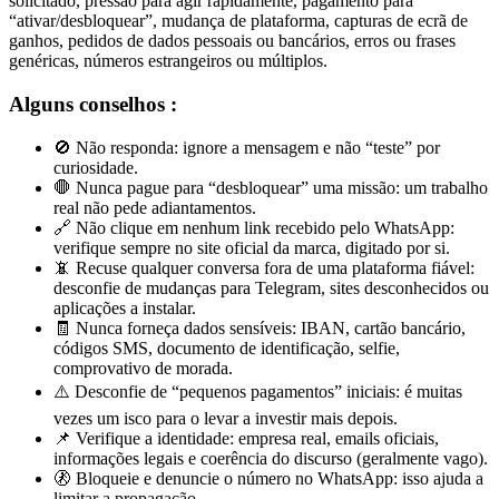
solicitado, pressão para agir rapidamente, pagamento para
“ativar/desbloquear”, mudança de plataforma, capturas de ecrã de
ganhos, pedidos de dados pessoais ou bancários, erros ou frases
genéricas, números estrangeiros ou múltiplos.
Alguns conselhos :
🚫 Não responda: ignore a mensagem e não “teste” por
curiosidade.
🛑 Nunca pague para “desbloquear” uma missão: um trabalho
real não pede adiantamentos.
🔗 Não clique em nenhum link recebido pelo WhatsApp:
verifique sempre no site oficial da marca, digitado por si.
📵 Recuse qualquer conversa fora de uma plataforma fiável:
desconfie de mudanças para Telegram, sites desconhecidos ou
aplicações a instalar.
🧾 Nunca forneça dados sensíveis: IBAN, cartão bancário,
códigos SMS, documento de identificação, selfie,
comprovativo de morada.
⚠️ Desconfie de “pequenos pagamentos” iniciais: é muitas
vezes um isco para o levar a investir mais depois.
📌 Verifique a identidade: empresa real, emails oficiais,
informações legais e coerência do discurso (geralmente vago).
🚷 Bloqueie e denuncie o número no WhatsApp: isso ajuda a
limitar a propagação.