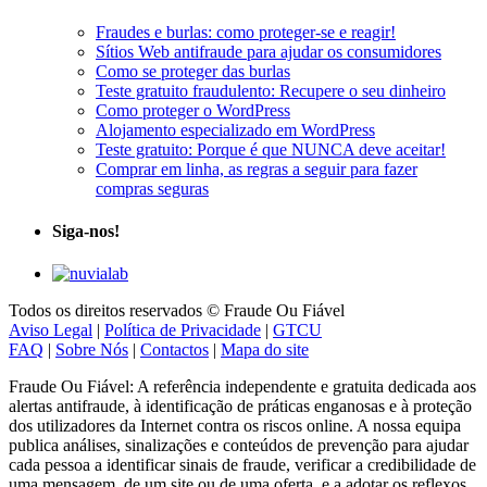
Fraudes e burlas: como proteger-se e reagir!
Sítios Web antifraude para ajudar os consumidores
Como se proteger das burlas
Teste gratuito fraudulento: Recupere o seu dinheiro
Como proteger o WordPress
Alojamento especializado em WordPress
Teste gratuito: Porque é que NUNCA deve aceitar!
Comprar em linha, as regras a seguir para fazer
compras seguras
Siga-nos!
Todos os direitos reservados © Fraude Ou Fiável
Aviso Legal
|
Política de Privacidade
|
GTCU
FAQ
|
Sobre Nós
|
Contactos
|
Mapa do site
Fraude Ou Fiável: A referência independente e gratuita dedicada aos
alertas antifraude, à identificação de práticas enganosas e à proteção
dos utilizadores da Internet contra os riscos online. A nossa equipa
publica análises, sinalizações e conteúdos de prevenção para ajudar
cada pessoa a identificar sinais de fraude, verificar a credibilidade de
uma mensagem, de um site ou de uma oferta, e a adotar os reflexos