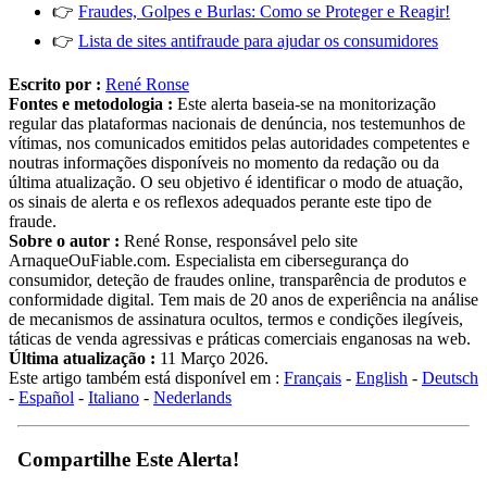
👉
Fraudes, Golpes e Burlas: Como se Proteger e Reagir!
👉
Lista de sites antifraude para ajudar os consumidores
Escrito por :
René Ronse
Fontes e metodologia :
Este alerta baseia-se na monitorização
regular das plataformas nacionais de denúncia, nos testemunhos de
vítimas, nos comunicados emitidos pelas autoridades competentes e
noutras informações disponíveis no momento da redação ou da
última atualização. O seu objetivo é identificar o modo de atuação,
os sinais de alerta e os reflexos adequados perante este tipo de
fraude.
Sobre o autor :
René Ronse, responsável pelo site
ArnaqueOuFiable.com. Especialista em cibersegurança do
consumidor, deteção de fraudes online, transparência de produtos e
conformidade digital. Tem mais de 20 anos de experiência na análise
de mecanismos de assinatura ocultos, termos e condições ilegíveis,
táticas de venda agressivas e práticas comerciais enganosas na web.
Última atualização :
11 Março 2026.
Este artigo também está disponível em :
Français
-
English
-
Deutsch
-
Español
-
Italiano
-
Nederlands
Compartilhe Este Alerta!