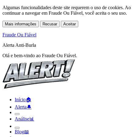
Algumas funcionalidades deste site requerem o uso de cookies. Ao
continuar a navegar em Fraude Ou Fiável, você aceita o seu uso.
Mais informações
Recusar
Aceitar
Fraude Ou Fiável
Alerta Anti-Burla
Olá e bem-vindo ao Fraude Ou Fiável.
Início
🏠︎
Alerta
🔔︎
Análise
📊︎
Blog
📖︎