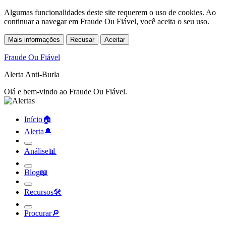
Algumas funcionalidades deste site requerem o uso de cookies. Ao
continuar a navegar em Fraude Ou Fiável, você aceita o seu uso.
Mais informações
Recusar
Aceitar
Fraude Ou Fiável
Alerta Anti-Burla
Olá e bem-vindo ao Fraude Ou Fiável.
Início
🏠︎
Alerta
🔔︎
Análise
📊︎
Blog
📖︎
Recursos
🛠︎
Procurar
🔎︎