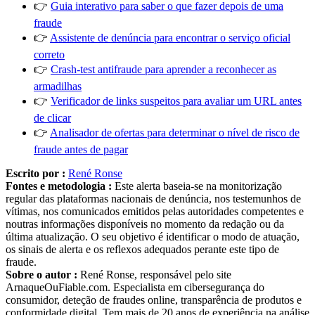
👉
Guia interativo para saber o que fazer depois de uma
fraude
👉
Assistente de denúncia para encontrar o serviço oficial
correto
👉
Crash-test antifraude para aprender a reconhecer as
armadilhas
👉
Verificador de links suspeitos para avaliar um URL antes
de clicar
👉
Analisador de ofertas para determinar o nível de risco de
fraude antes de pagar
Escrito por :
René Ronse
Fontes e metodologia :
Este alerta baseia-se na monitorização
regular das plataformas nacionais de denúncia, nos testemunhos de
vítimas, nos comunicados emitidos pelas autoridades competentes e
noutras informações disponíveis no momento da redação ou da
última atualização. O seu objetivo é identificar o modo de atuação,
os sinais de alerta e os reflexos adequados perante este tipo de
fraude.
Sobre o autor :
René Ronse, responsável pelo site
ArnaqueOuFiable.com. Especialista em cibersegurança do
consumidor, deteção de fraudes online, transparência de produtos e
conformidade digital. Tem mais de 20 anos de experiência na análise