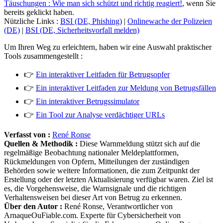
Täuschungen : Wie man sich schützt und richtig reagiert!
, wenn Sie
bereits geklickt haben.
Nützliche Links :
BSI (DE, Phishing)
|
Onlinewache der Polizeien
(DE)
|
BSI (DE, Sicherheitsvorfall melden)
Um Ihren Weg zu erleichtern, haben wir eine Auswahl praktischer
Tools zusammengestellt :
👉
Ein interaktiver Leitfaden für Betrugsopfer
👉
Ein interaktiver Leitfaden zur Meldung von Betrugsfällen
👉
Ein interaktiver Betrugssimulator
👉
Ein Tool zur Analyse verdächtiger URLs
Verfasst von :
René Ronse
Quellen & Methodik :
Diese Warnmeldung stützt sich auf die
regelmäßige Beobachtung nationaler Meldeplattformen,
Rückmeldungen von Opfern, Mitteilungen der zuständigen
Behörden sowie weitere Informationen, die zum Zeitpunkt der
Erstellung oder der letzten Aktualisierung verfügbar waren. Ziel ist
es, die Vorgehensweise, die Warnsignale und die richtigen
Verhaltensweisen bei dieser Art von Betrug zu erkennen.
Über den Autor :
René Ronse, Verantwortlicher von
ArnaqueOuFiable.com. Experte für Cybersicherheit von