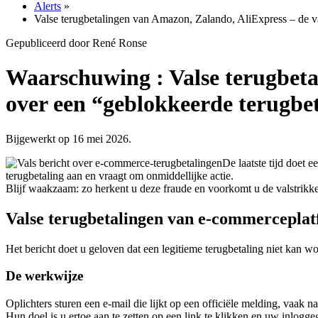
Alerts
»
Valse terugbetalingen van Amazon, Zalando, AliExpress – de va
Gepubliceerd door René Ronse
Waarschuwing : Valse terugbeta
over een “geblokkeerde terugbe
Bijgewerkt op 16 mei 2026.
De laatste tijd doet 
terugbetaling aan en vraagt om onmiddellijke actie.
Blijf waakzaam: zo herkent u deze fraude en voorkomt u de valstrikk
Valse terugbetalingen van e-commercepla
Het bericht doet u geloven dat een legitieme terugbetaling niet kan 
De werkwijze
Oplichters sturen een e-mail die lijkt op een officiële melding, vaak
Hun doel is u ertoe aan te zetten op een link te klikken en uw inlogge