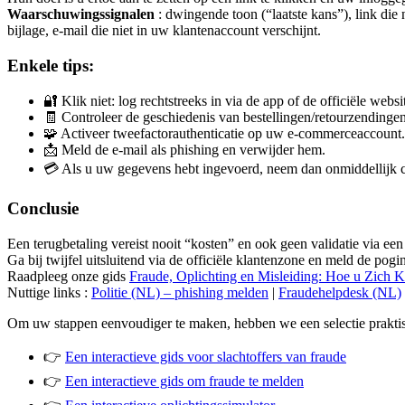
Waarschuwingssignalen
: dwingende toon (“laatste kans”), link di
bijlage, e-mail die niet in uw klantenaccount verschijnt.
Enkele tips:
🔐 Klik niet: log rechtstreeks in via de app of de officiële websit
🧾 Controleer de geschiedenis van bestellingen/retourzendinge
🧩 Activeer tweefactorauthenticatie op uw e-commerceaccount.
📩 Meld de e-mail als phishing en verwijder hem.
💳 Als u uw gegevens hebt ingevoerd, neem dan onmiddellijk
Conclusie
Een terugbetaling vereist nooit “kosten” en ook geen validatie via een 
Ga bij twijfel uitsluitend via de officiële klantenzone en meld de pogi
Raadpleeg onze gids
Fraude, Oplichting en Misleiding: Hoe u Zich
Nuttige links :
Politie (NL) – phishing melden
|
Fraudehelpdesk (NL)
Om uw stappen eenvoudiger te maken, hebben we een selectie prakti
👉
Een interactieve gids voor slachtoffers van fraude
👉
Een interactieve gids om fraude te melden