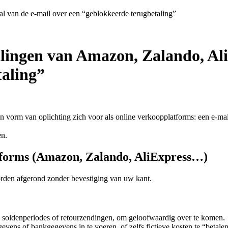
l van de e-mail over een “geblokkeerde terugbetaling”
lingen van Amazon, Zalando, AliE
taling”
een vorm van oplichting zich voor als online verkoopplatforms: een e-m
en.
tforms (Amazon, Zalando, AliExpress…)
worden afgerond zonder bevestiging van uw kant.
 na soldenperiodes of retourzendingen, om geloofwaardig over te komen.
gevens of bankgegevens in te voeren, of zelfs fictieve kosten te “betalen