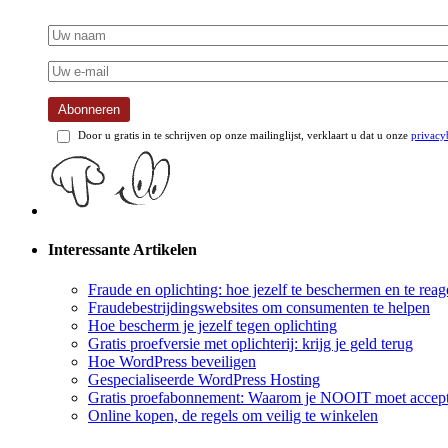
Abonneren
Door u gratis in te schrijven op onze mailinglijst, verklaart u dat u onze
privacy
Interessante Artikelen
Fraude en oplichting: hoe jezelf te beschermen en te reag
Fraudebestrijdingswebsites om consumenten te helpen
Hoe bescherm je jezelf tegen oplichting
Gratis proefversie met oplichterij: krijg je geld terug
Hoe WordPress beveiligen
Gespecialiseerde WordPress Hosting
Gratis proefabonnement: Waarom je NOOIT moet accept
Online kopen, de regels om veilig te winkelen