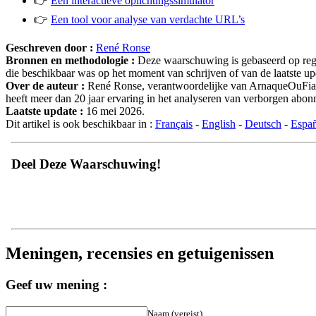
👉
Een interactieve oplichtingssimulator
👉
Een tool voor analyse van verdachte URL’s
Geschreven door :
René Ronse
Bronnen en methodologie :
Deze waarschuwing is gebaseerd op regel
die beschikbaar was op het moment van schrijven of van de laatste upd
Over de auteur :
René Ronse, verantwoordelijke van ArnaqueOuFiable.
heeft meer dan 20 jaar ervaring in het analyseren van verborgen ab
Laatste update :
16 mei 2026.
Dit artikel is ook beschikbaar in :
Français
-
English
-
Deutsch
-
Espa
Deel Deze Waarschuwing!
Meningen, recensies en getuigenissen
Geef uw mening :
Naam (vereist)