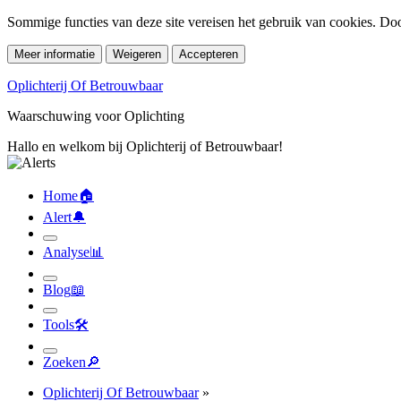
Sommige functies van deze site vereisen het gebruik van cookies. Doo
Meer informatie
Weigeren
Accepteren
Oplichterij Of Betrouwbaar
Waarschuwing voor Oplichting
Hallo en welkom bij Oplichterij of Betrouwbaar!
Home
🏠︎
Alert
🔔︎
Analyse
📊︎
Blog
📖︎
Tools
🛠︎
Zoeken
🔎︎
Oplichterij Of Betrouwbaar
»