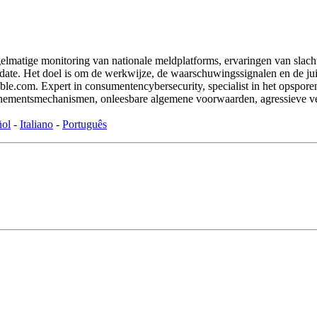
matige monitoring van nationale meldplatforms, ervaringen van slacht
ate. Het doel is om de werkwijze, de waarschuwingssignalen en de juiste 
com. Expert in consumentencybersecurity, specialist in het opsporen va
onnementsmechanismen, onleesbare algemene voorwaarden, agressieve v
ñol
-
Italiano
-
Português