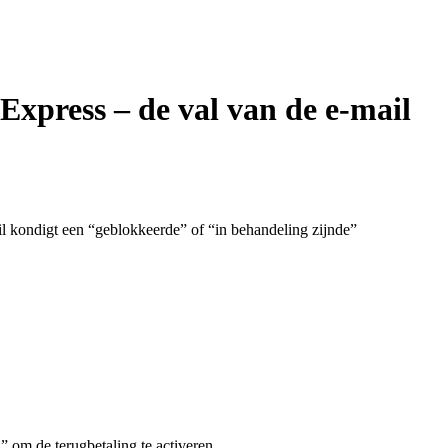
xpress – de val van de e-mail
ail kondigt een “geblokkeerde” of “in behandeling zijnde”
” om de terugbetaling te activeren.