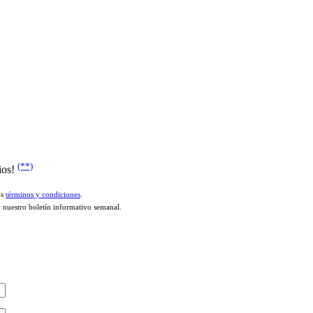
(**)
ios!
os
términos y condiciones
.
y nuestro boletín informativo semanal.