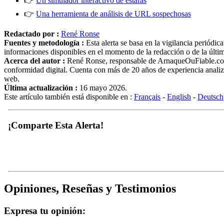
👉
Un simulador interactivo de estafas
👉
Una herramienta de análisis de URL sospechosas
Redactado por :
René Ronse
Fuentes y metodología :
Esta alerta se basa en la vigilancia periódi
informaciones disponibles en el momento de la redacción o de la última 
Acerca del autor :
René Ronse, responsable de ArnaqueOuFiable.com. E
conformidad digital. Cuenta con más de 20 años de experiencia analiza
web.
Última actualización :
16 mayo 2026.
Este artículo también está disponible en :
Français
-
English
-
Deutsch
¡Comparte Esta Alerta!
Opiniones, Reseñas y Testimonios
Expresa tu opinión: