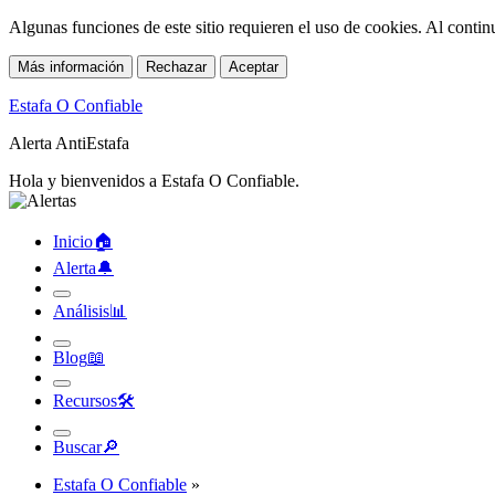
Algunas funciones de este sitio requieren el uso de cookies. Al conti
Más información
Rechazar
Aceptar
Estafa O Confiable
Alerta AntiEstafa
Hola y bienvenidos a Estafa O Confiable.
Inicio
🏠︎
Alerta
🔔︎
Análisis
📊︎
Blog
📖︎
Recursos
🛠︎
Buscar
🔎︎
Estafa O Confiable
»