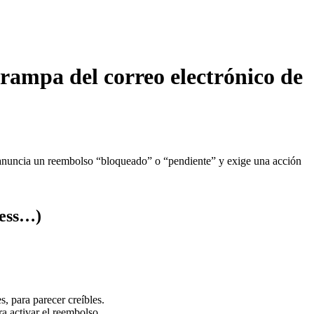
trampa del correo electrónico de
o anuncia un reembolso “bloqueado” o “pendiente” y exige una acción
ress…)
, para parecer creíbles.
ra activar el reembolso.